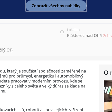
Zobrazit všechny nabídky
Lokalita
Klášterec nad Ohří
Zobr
ilý C1)
du, který je součástí společnosti zaměřené na
O 
stémů pro průmysl, energetiku i automobilový
 budete pracovat v moderním provozu, kde se
níky z celého světa a velký důraz se klade na
emí.
kovacích lisů, robotů a souvisejících zařízení.