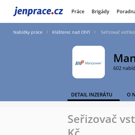
JenPráce.cz
Práce
Brigády
Poradn
Nabídky práce
Klášterec nad Ohří
Seřizovač vstřik
Man
602 nabí
DETAIL INZERÁTU
O 
Seřizovač vs
Kč