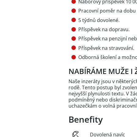
Náborový příspěvek 10 00
Pracovní poměr na dobu 
5 týdnů dovolené.
Příspěvek na dopravu.
Příspěvek na penzijní nebo
Příspěvek na stravování.
Odborná školení a možnos
NABÍRÁME MUŽE I 
Naše inzeráty jsou v někter
rodě. Tento postup byl zvole
nejvyšší plynulosti textu. V 
podmíněný nebo diskriminační
uchazečkám o volná pracovní
Benefity
Dovolená navíc