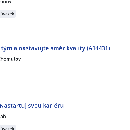
Louny
 úvazek
 tým a nastavujte směr kvality (A14431)
Chomutov
 Nastartuj svou kariéru
daň
 úvazek