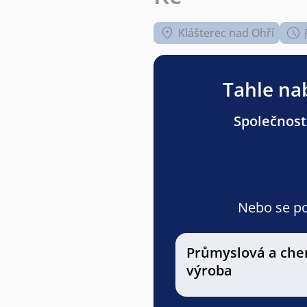
Klášterec nad Ohří
Tahle nab
Společnost
Nebo se pod
Průmyslová a che
výroba