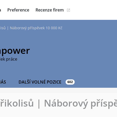
a
Preference
Recenze firem
olisů | Náborový příspěvek 10 000 Kč
power
dek práce
NÁS
DALŠÍ VOLNÉ POZICE
602
třikolisů | Náborový přísp