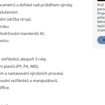
arametrů a dohled nad průběhem výroby.
Proč 
pers
slušenství.
Prop
příle
dní údržba strojů.
Mění
lepší
ýrobu.
znam
 dodržování standardů 6S.
V
vozu.
 vstřikolisů alespoň 3 roky.
m plastů (PP, PA, ABS).
rem a nastavování výrobních procesů.
ování vstřikolisů a manipulátorů.
ffice.