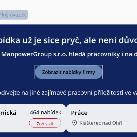
Plný úvazek
ídka už je sice pryč, ale není dův
 ManpowerGroup s.r.o. hledá pracovníky i na da
Zobrazit nabídky firmy
ívejte na jiné zajímavé pracovní příležitosti ve 
mická
464 nabídek
Práce
Klášterec nad Ohří
Zobrazit