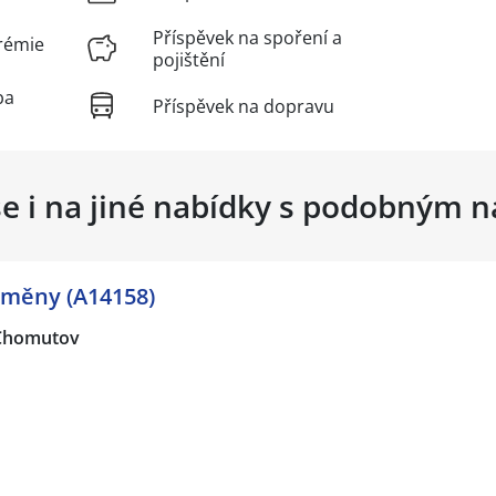
Příspěvek na spoření a
rémie
pojištění
ba
Příspěvek na dopravu
se i na jiné nabídky s podobným 
směny (A14158)
Chomutov