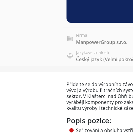
Firma
ManpowerGroup s.r.o.
Jazykové znalosti
Český jazyk
(Velmi pokroč
Přidejte se do výrobního závo
vývoj a výrobu filtračních sy
sektor. V Klášterci nad Ohří
vyrábějí komponenty pro zákaz
kvalitu výroby i technické záz
Popis pozice:
Seřizování a obsluha vstři