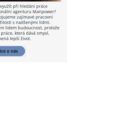
využít při hledání práce
onální agenturu Manpower?
ojujeme zajímavé pracovní
žitosti s nadšenými lidmi.
m lidem budoucnost, protože
 práce, která dává smysl,
ená lepší život.
íce o nás