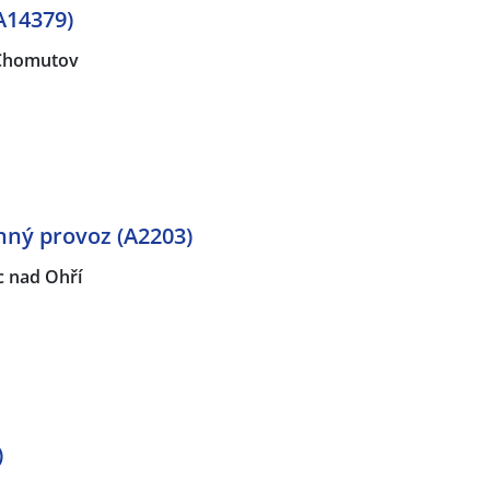
A14379)
Chomutov
ěnný provoz (A2203)
c nad Ohří
)