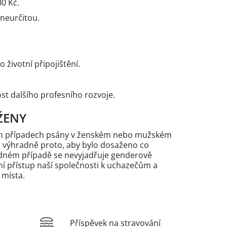
0 Kč.
neurčitou.
 životní připojištění.
t dalšího profesního rozvoje.
ŽENY
ých případech psány v ženském nebo mužském
n výhradně proto, aby bylo dosaženo co
žádném případě se nevyjadřuje genderově
 přístup naší společnosti k uchazečům a
 místa.
Příspěvek na stravování