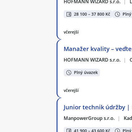
HOFMANN WIZARD s.r.o.
|
28 100 – 37 800 Kč
Plný
včerejší
Manažer kvality – veďte
HOFMANN WIZARD s.r.o.
|
Plný úvazek
včerejší
Junior technik údržby |
ManpowerGroup s.r.o.
|
Ka
41 900 – 43 600 Kč
Plný