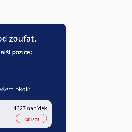
od zoufat.
lší pozice:
vašem okolí:
1327 nabídek
Zobrazit