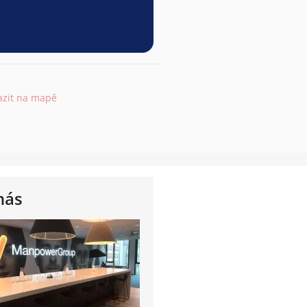
azit na mapě
nás