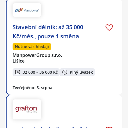
Stavební dělník: až 35 000
Kč/měs., pouze 1 směna
Nutně vás hledají
ManpowerGroup s.r.o.
Lišice
32 000 – 35 000 Kč
Plný úvazek
Zveřejněno: 5. srpna