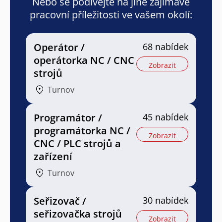
Nebo se podívejte na jiné zajímavé
pracovní příležitosti ve vašem okolí:
Operátor /
68 nabídek
operátorka NC / CNC
Zobrazit
strojů
Turnov
Programátor /
45 nabídek
programátorka NC /
Zobrazit
CNC / PLC strojů a
zařízení
Turnov
Seřizovač /
30 nabídek
seřizovačka strojů
Zobrazit