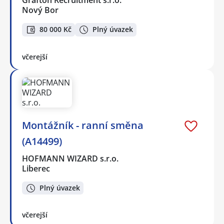
Grafton Recruitment s.r.o.
Nový Bor
80 000 Kč
Plný úvazek
včerejší
Montážník - ranní směna
(A14499)
HOFMANN WIZARD s.r.o.
Liberec
Plný úvazek
včerejší