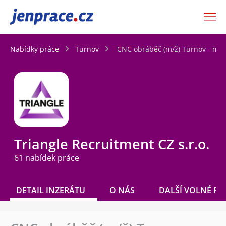
JenPráce.cz
Nabídky práce
Turnov
CNC obráběč (m/ž) Turnov - mož
Triangle Recruitment CZ s.r.o.
61 nabídek práce
DETAIL INZERÁTU
O NÁS
DALŠÍ VOLNÉ PO