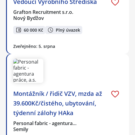
Vedoucí Výrobního Střediska
Grafton Recruitment s.r.o.
Nový Bydžov
60 000 Kč
Plný úvazek
Zveřejněno: 5. srpna
Montážník / řidič VZV, mzda až
39.600Kč/čistého, ubytování,
týdenní zálohy HAka
Personal fabric - agentura…
Semily