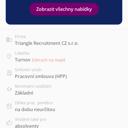
Zobrazit všechny nabídky
Firma
Triangle Recruitment CZ s.r.o.
Lokalita
Turnov
Zobrazit na mapě
Smluvní vztah
Pracovní smlouva (HPP)
Minimální vzdělání
Základní
Délka prac. poměru
na dobu neurčitou
Vhodné také pro
absolventy