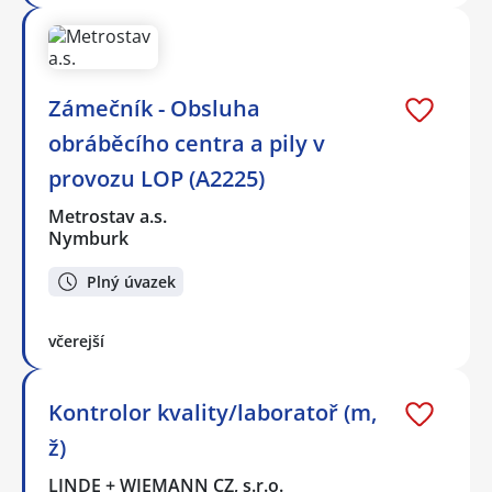
Zámečník - Obsluha
obráběcího centra a pily v
provozu LOP (A2225)
Metrostav a.s.
Nymburk
Plný úvazek
včerejší
Kontrolor kvality/laboratoř (m,
ž)
LINDE + WIEMANN CZ, s.r.o.