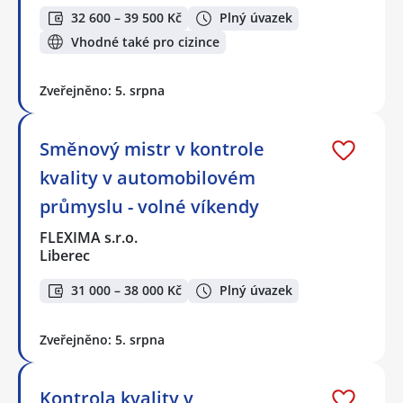
32 600 – 39 500 Kč
Plný úvazek
Vhodné také pro cizince
Zveřejněno: 5. srpna
Směnový mistr v kontrole
kvality v automobilovém
průmyslu - volné víkendy
FLEXIMA s.r.o.
Liberec
31 000 – 38 000 Kč
Plný úvazek
Zveřejněno: 5. srpna
Kontrola kvality v