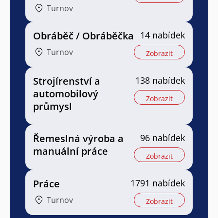
Turnov
Obráběč / Obráběčka
14 nabídek
Turnov
Zobrazit
Strojírenství a
138 nabídek
automobilový
Zobrazit
průmysl
Řemeslná výroba a
96 nabídek
manuální práce
Zobrazit
Práce
1791 nabídek
Turnov
Zobrazit