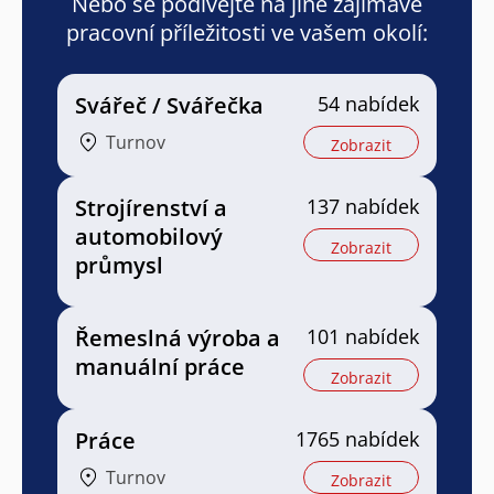
Nebo se podívejte na jiné zajímavé
pracovní příležitosti ve vašem okolí:
Svářeč / Svářečka
54 nabídek
Turnov
Zobrazit
Strojírenství a
137 nabídek
automobilový
Zobrazit
průmysl
Řemeslná výroba a
101 nabídek
manuální práce
Zobrazit
Práce
1765 nabídek
Turnov
Zobrazit