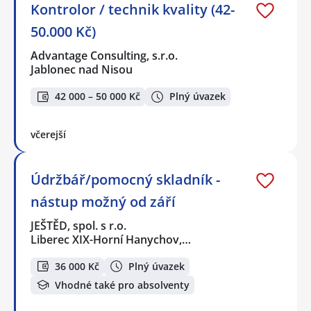
Kontrolor / technik kvality (42-
50.000 Kč)
Advantage Consulting, s.r.o.
Jablonec nad Nisou
42 000 – 50 000 Kč
Plný úvazek
včerejší
Údržbář/pomocný skladník -
nástup možný od září
JEŠTĚD, spol. s r.o.
Liberec XIX-Horní Hanychov,…
36 000 Kč
Plný úvazek
Vhodné také pro absolventy