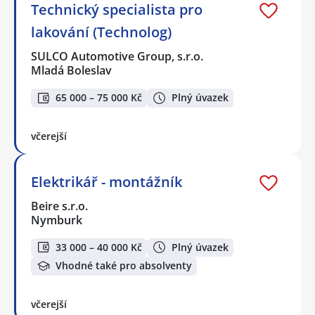
Technický specialista pro
lakování (Technolog)
SULCO Automotive Group, s.r.o.
Mladá Boleslav
65 000 – 75 000 Kč
Plný úvazek
včerejší
Elektrikář - montážník
Beire s.r.o.
Nymburk
33 000 – 40 000 Kč
Plný úvazek
Vhodné také pro absolventy
včerejší