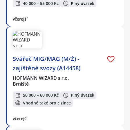
40 000 – 55 000 Kč
Plný úvazek
včerejší
Svářeč MIG/MAG (M/Ž) -
zajištěné svozy (A14458)
HOFMANN WIZARD s.r.o.
Brniště
50 000 – 60 000 Kč
Plný úvazek
Vhodné také pro cizince
včerejší