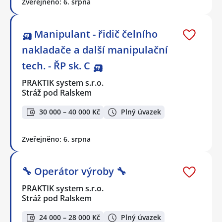
Zveřejněno: 6. srpna
🛺 Manipulant - řidič čelního
nakladače a další manipulační
tech. - ŘP sk. C 🛺
PRAKTIK system s.r.o.
Stráž pod Ralskem
30 000 – 40 000 Kč
Plný úvazek
Zveřejněno: 6. srpna
🔧 Operátor výroby 🔧
PRAKTIK system s.r.o.
Stráž pod Ralskem
24 000 – 28 000 Kč
Plný úvazek