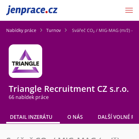
JenPráce.cz
Nabídky práce
Turnov
Svářeč CO₂ / MIG-MAG (m/ž) - m
Triangle Recruitment CZ s.r.o.
66 nabídek práce
DETAIL INZERÁTU
O NÁS
DALŠÍ VOLNÉ PO