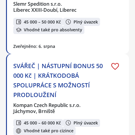
Slemr Spedition s.r.o.
Liberec XXIII-Doubí, Liberec
45 000 – 50 000 Kč
Plný úvazek
Vhodné také pro absolventy
Zveřejněno: 6. srpna
SVÁŘEČ | NÁSTUPNÍ BONUS 50
000 Kč | KRÁTKODOBÁ
SPOLUPRÁCE S MOŽNOSTÍ
PRODLOUŽENÍ
Kompan Czech Republic s.r.o.
Jáchymov, Brniště
45 000 – 60 000 Kč
Plný úvazek
Vhodné také pro cizince