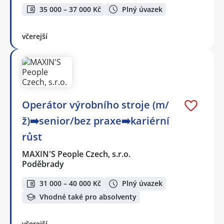
35 000 – 37 000 Kč
Plný úvazek
včerejší
Operátor výrobního stroje (m/
ž)➡️senior/bez praxe➡️kariérní
růst
MAXIN'S People Czech, s.r.o.
Poděbrady
31 000 – 40 000 Kč
Plný úvazek
Vhodné také pro absolventy
včerejší