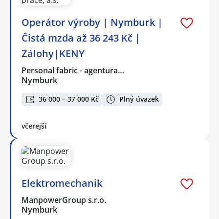
Operátor výroby | Nymburk |
Čistá mzda až 36 243 Kč |
Zálohy|KENY
Personal fabric - agentura…
Nymburk
36 000 – 37 000 Kč
Plný úvazek
včerejší
Elektromechanik
ManpowerGroup s.r.o.
Nymburk