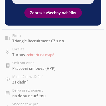
Zobrazit všechny nabídky
Firma
Triangle Recruitment CZ s.r.o.
Lokalita
Turnov
Zobrazit na mapě
Smluvní vztah
Pracovní smlouva (HPP)
Minimální vzdělání
Základní
Délka prac. poměru
na dobu neurčitou
Vhodné také pro