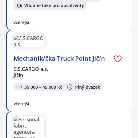
Vhodné také pro absolventy
včerejší
Mechanik/čka Truck Point Jičín
C.S.CARGO a.s.
Jičín
35 000 – 45 000 Kč
Plný úvazek
včerejší