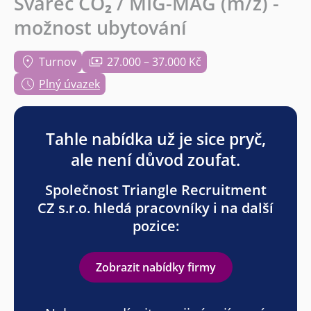
Svářeč CO₂ / MIG-MAG (m/ž) -
možnost ubytování
Turnov
27.000 – 37.000 Kč
Plný úvazek
Tahle nabídka už je sice pryč,
ale není důvod zoufat.
Společnost Triangle Recruitment
CZ s.r.o. hledá pracovníky i na další
pozice:
Zobrazit nabídky firmy