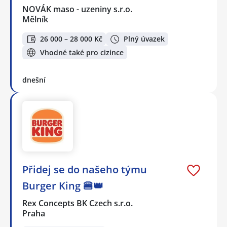
NOVÁK maso - uzeniny s.r.o.
Mělník
26 000 – 28 000 Kč
Plný úvazek
Vhodné také pro cizince
dnešní
Přidej se do našeho týmu
Burger King 🍔👑
Rex Concepts BK Czech s.r.o.
Praha