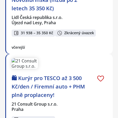
letech 35 350 Kč)
Lidl Česká republika s.r.o.
Újezd nad Lesy, Praha
31 938 – 35 350 Kč
Zkrácený úvazek
včerejší
🛍️ Kurýr pro TESCO až 3 500
Kč/den / Firemní auto + PHM
plně proplaceny!
21 Consult Group s.r.o.
Praha