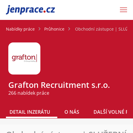
JenPráce.cz
Nabídky práce
Průhonice
Obchodní zástupce | SLUŽEB
Grafton Recruitment s.r.o.
266 nabídek práce
DETAIL INZERÁTU
O NÁS
DALŠÍ VOLNÉ PO