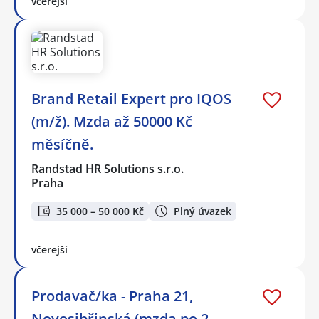
včerejší
Brand Retail Expert pro IQOS
(m/ž). Mzda až 50000 Kč
měsíčně.
Randstad HR Solutions s.r.o.
Praha
35 000 – 50 000 Kč
Plný úvazek
včerejší
Prodavač/ka - Praha 21,
Novosibřinská (mzda po 2