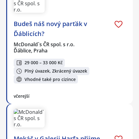
Budeš náš nový parťák v
Ďáblicích?
McDonald`s ČR spol. s r.o.
Ďáblice, Praha
29 000 – 33 000 Kč
Plný úvazek, Zkrácený úvazek
Vhodné také pro cizince
včerejší
Mekáč v Galerii Harfa přijme