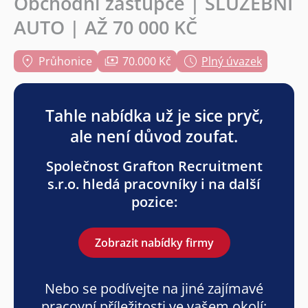
Obchodní zástupce | SLUŽEBNÍ
AUTO | AŽ 70 000 KČ
Průhonice
70.000 Kč
Plný úvazek
Tahle nabídka už je sice pryč,
ale není důvod zoufat.
Společnost Grafton Recruitment
s.r.o. hledá pracovníky i na další
pozice:
Zobrazit nabídky firmy
Nebo se podívejte na jiné zajímavé
pracovní příležitosti ve vašem okolí: