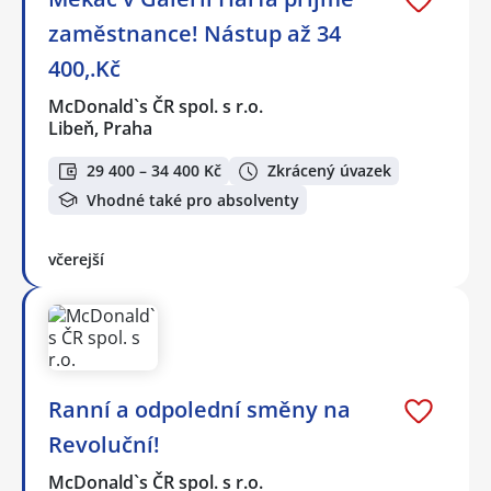
zaměstnance! Nástup až 34
400,.Kč
McDonald`s ČR spol. s r.o.
Libeň, Praha
29 400 – 34 400 Kč
Zkrácený úvazek
Vhodné také pro absolventy
včerejší
Ranní a odpolední směny na
Revoluční!
McDonald`s ČR spol. s r.o.