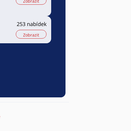
Zobrazit
253 nabídek
Zobrazit
ě