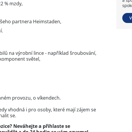
a spo
22 % mzdy,
spok
V
ašeho partnera Heimstaden,
í.
lů na výrobní lince - například šroubování,
 komponent světel,
nném provozu, o víkendech.
edy vhodná i pro osoby, které mají zájem se
alit se.
zice? Neváhejte a přihlaste se