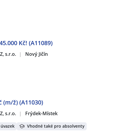
 45.000 Kč! (A11089)
, s.r.o.
|
Nový Jičín
 (m/ž) (A11030)
, s.r.o.
|
Frýdek-Místek
 úvazek
Vhodné také pro absolventy