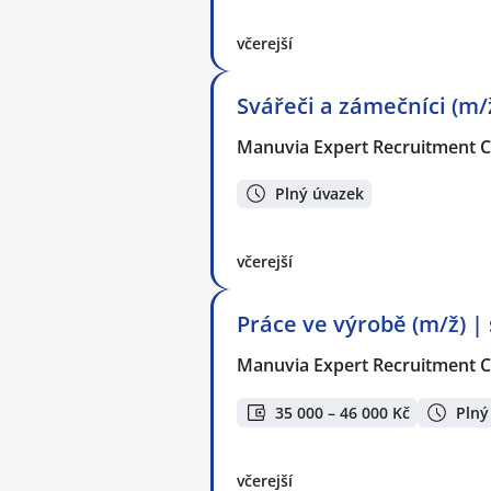
včerejší
Svářeči a zámečníci (m/
Manuvia Expert Recruitment CZ
Plný úvazek
včerejší
Práce ve výrobě (m/ž) |
Manuvia Expert Recruitment CZ
35 000 – 46 000 Kč
Plný
včerejší