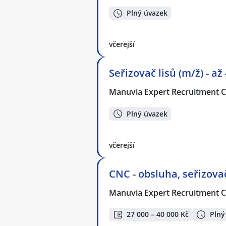
Plný úvazek
včerejší
Seřizovač lisů (m/ž) - až
Manuvia Expert Recruitment CZ
Plný úvazek
včerejší
CNC - obsluha, seřizovač
Manuvia Expert Recruitment CZ
27 000 – 40 000 Kč
Plný