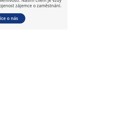
lehlivosti. Naším cílem je vždy
ojenost zájemce o zaměstnání.
íce o nás