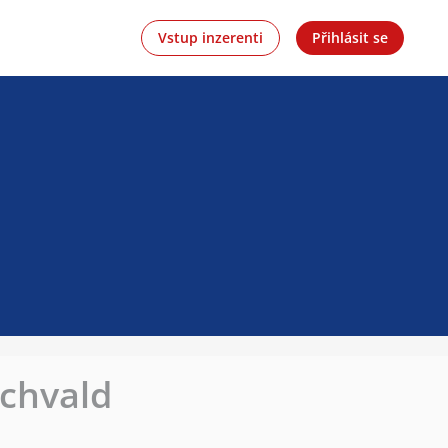
Vstup inzerenti
Přihlásit se
ychvald