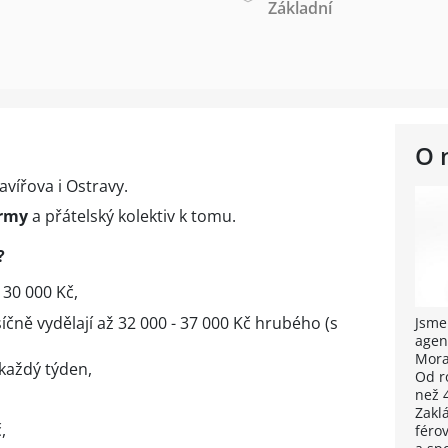
Základní
O 
avířova i Ostravy.
rmy
a přátelský kolektiv k tomu.
?
 30 000 Kč,
čně vydělají až 32 000 - 37 000 Kč hrubého (s
Jsme
agen
Mora
každý týden,
Od r
než 
Zakl
,
féro