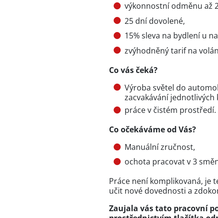
výkonnostní odměnu až 
25 dní dovolené,
15% sleva na bydlení u n
zvýhodněný tarif na volán
Co vás čeká?
Výroba světel do automobi
zacvakávání jednotlivých
práce v čistém prostředí.
Co očekáváme od Vás?
Manuální zručnost,
ochota pracovat v 3 smě
Práce není komplikovaná, je t
učit nové dovednosti a zdokon
Zaujala vás tato pracovní po