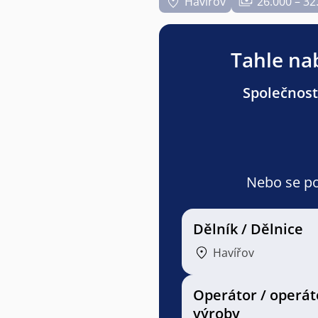
Havířov
26.000 – 32
Tahle nab
Společnost
Nebo se pod
Dělník / Dělnice
Havířov
Operátor / operát
výroby