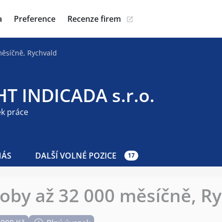
a
Preference
Recenze firem
měsíčně, Rychvald
HT INDICADA s.r.o.
ek práce
NÁS
DALŠÍ VOLNÉ POZICE
17
oby až 32 000 měsíčně, R