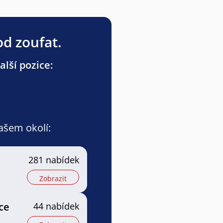
od zoufat.
lší pozice:
vašem okolí:
281 nabídek
Zobrazit
ce
44 nabídek