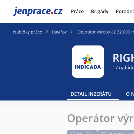
JenPráce.cz
Práce
Brigády
Poradn
Nabídky práce
Havířov
Operátor výroby až 32 000 
RIG
17 nabíd
DETAIL INZERÁTU
O 
Operátor výr