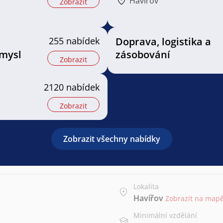
Havířov
Zobrazit
255 nabídek
Doprava, logistika a
mysl
zásobování
Zobrazit
2120 nabídek
Zobrazit
Zobrazit všechny nabídky
Lokalita
Havířov
Zobrazit na map
Minimální vzdělání