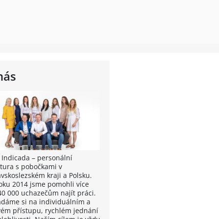
nás
 Indicada – personální
tura s pobočkami v
vskoslezském kraji a Polsku.
oku 2014 jsme pomohli více
40 000 uchazečům najít práci.
ádáme si na individuálním a
vém přístupu, rychlém jednání