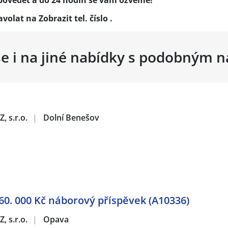
dpovědět a do 24 hodin se vám ozveme!
zavolat na
Zobrazit tel. číslo
.
se i na jiné nabídky s podobným 
, s.r.o.
|
Dolní Benešov
60. 000 Kč náborový příspěvek (A10336)
, s.r.o.
|
Opava