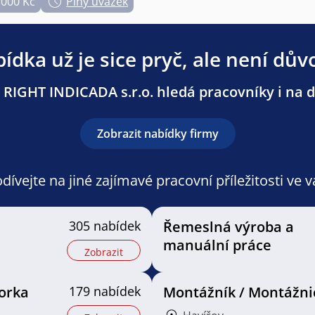
.000 Kč
Plný úvazek
ídka už je sice pryč, ale není dův
 RIGHT INDICADA s.r.o. hledá pracovníky i na da
Zobrazit nabídky firmy
ívejte na jiné zajímavé pracovní příležitosti ve 
305 nabídek
Řemeslná výroba a
manuální práce
Zobrazit
orka
179 nabídek
Montážník / Montážni