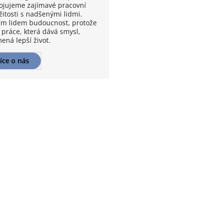
ojujeme zajímavé pracovní
žitosti s nadšenými lidmi.
m lidem budoucnost, protože
 práce, která dává smysl,
ená lepší život.
íce o nás