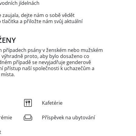
vodních jídelnách
 zaujala, dejte nám o sobě vědět
lačitka a přiložte nám svůj aktuální
ŽENY
ých případech psány v ženském nebo mužském
n výhradně proto, aby bylo dosaženo co
žádném případě se nevyjadřuje genderově
 přístup naší společnosti k uchazečům a
 místa.
Kafetérie
rémie
Příspěvek na ubytování
t