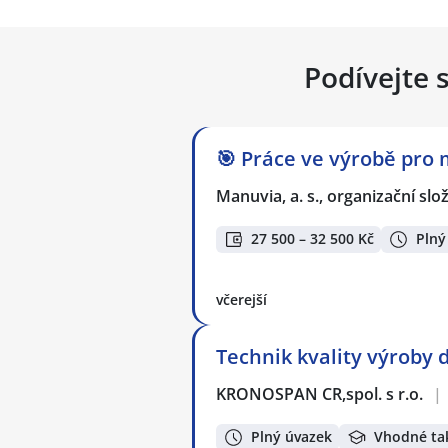
Podívejte 
🎯 Práce ve výrobě pro 
Manuvia, a. s., organizační slo
27 500 – 32 500 Kč
Plný
včerejší
Technik kvality výroby 
KRONOSPAN CR,spol. s r.o.
|
Plný úvazek
Vhodné ta