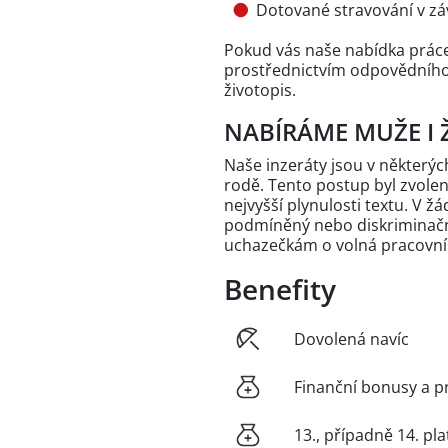
Dotované stravování v zá
Pokud vás naše nabídka práce
prostřednictvím odpovědního t
životopis.
NABÍRÁME MUŽE I 
Naše inzeráty jsou v někter
rodě. Tento postup byl zvole
nejvyšší plynulosti textu. V 
podmíněný nebo diskriminační
uchazečkám o volná pracovní
Benefity
Dovolená navíc
Finanční bonusy a p
13., případně 14. pla