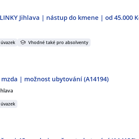
NKY Jihlava | nástup do kmene | od 45.000 K
 úvazek
Vhodné také pro absolventy
. mzda | možnost ubytování (A14194)
ihlava
 úvazek