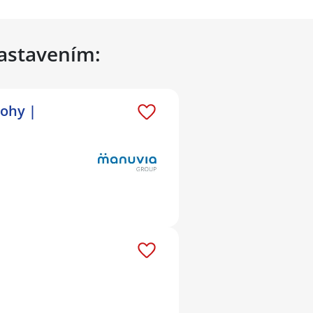
nastavením:
lohy |