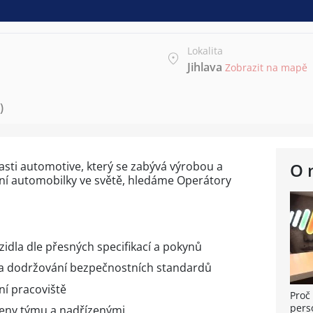
Lokalita
Jihlava
Zobrazit na mapě
)
asti automotive, který se zabývá výrobou a
O 
ní automobilky ve světě, hledáme Operátory
idla dle přesných specifikací a pokynů
e a dodržování bezpečnostních standardů
ní pracoviště
Proč 
pers
leny týmu a nadřízenými