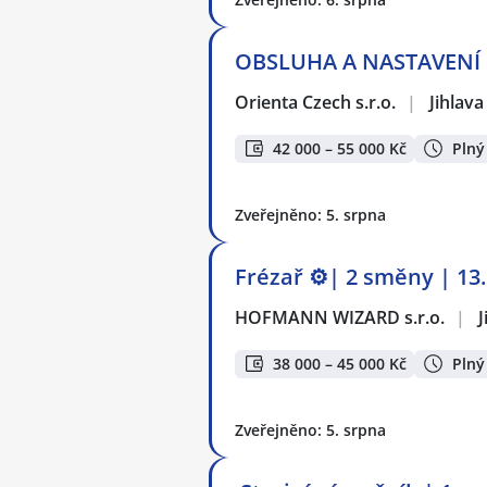
OBSLUHA A NASTAVENÍ LI
Orienta Czech s.r.o.
|
Jihlava
42 000 – 55 000 Kč
Plný
Zveřejněno: 5. srpna
Frézař ⚙️| 2 směny | 13
HOFMANN WIZARD s.r.o.
|
J
38 000 – 45 000 Kč
Plný
Zveřejněno: 5. srpna