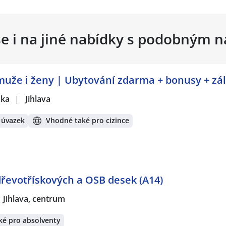
se i na jiné nabídky s podobným 
muže i ženy | Ubytování zdarma + bonusy + zá
žka
|
Jihlava
 úvazek
Vhodné také pro cizince
dřevotřískových a OSB desek (A14)
Jihlava, centrum
ké pro absolventy