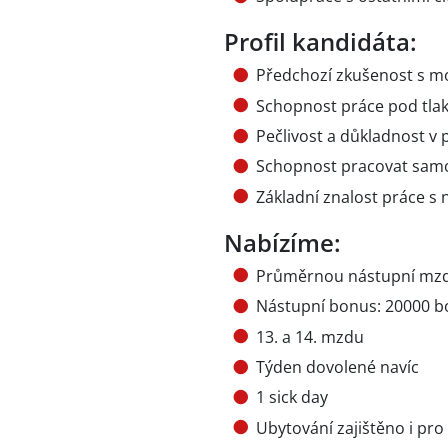
Profil kandidáta:
Předchozí zkušenost s m
Schopnost práce pod tla
Pečlivost a důkladnost v 
Schopnost pracovat samo
Základní znalost práce s n
Nabízíme:
Průměrnou nástupní mz
Nástupní bonus: 20000 bo
13. a 14. mzdu
Týden dovolené navíc
1 sick day
Ubytování zajištěno i pro