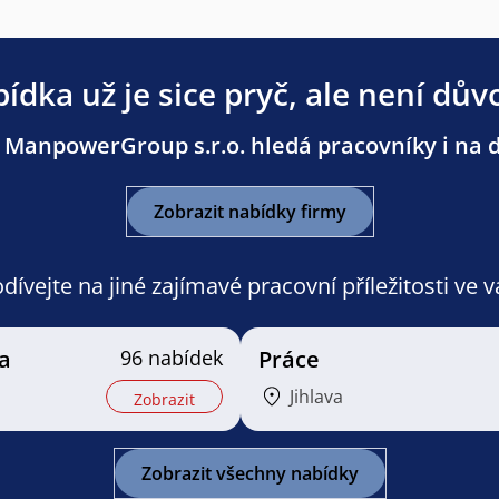
ídka už je sice pryč, ale není dův
 ManpowerGroup s.r.o. hledá pracovníky i na da
Zobrazit nabídky firmy
ívejte na jiné zajímavé pracovní příležitosti ve 
a
96 nabídek
Práce
Jihlava
Zobrazit
Zobrazit všechny nabídky