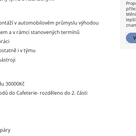
Prop
příle
Mění
lepší
ontáží v automobilovém průmyslu výhodou
znam
kem a v rámci stanovených termínů
V
práci
statně i v týmu
ástroji
du 30000Kč
dů do Cafeterie- rozděleno do 2. části
 páry