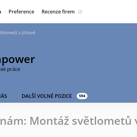
a
Preference
Recenze firem
ětlometů v Jihlavě
power
dek práce
NÁS
DALŠÍ VOLNÉ POZICE
594
k nám: Montáž světlometů v