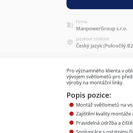
Firma
ManpowerGroup s.r.o.
Jazykové znalosti
Český jazyk
(Pokročilý B2
Pro významného klienta v obl
vývojem světlometů pro před
výroby na montážní linky.
Popis pozice:
Montáž světlometů na voz
Zajištění kvality montáž
Pravidelná údržba a čiště
Spolupráce s ostatními č