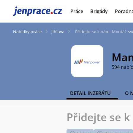
JenPráce.cz
Práce
Brigády
Poradn
Nabídky práce
Jihlava
Přidejte se k nám: Montáž sv
Man
594 nabí
DETAIL INZERÁTU
O 
Přidejte se 