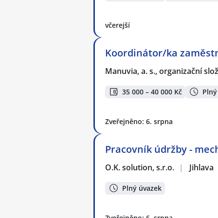
včerejší
Koordinátor/ka zaměstn
Manuvia, a. s., organizační slo
35 000 – 40 000 Kč
Plný
Zveřejněno: 6. srpna
Pracovník údržby - mec
O.K. solution, s.r.o.
|
Jihlava
Plný úvazek
Zveřejněno: 6. srpna