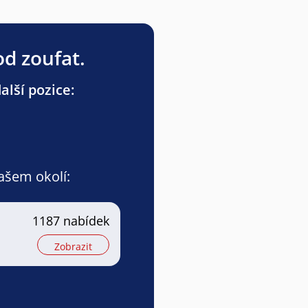
od zoufat.
lší pozice:
vašem okolí:
1187 nabídek
Zobrazit