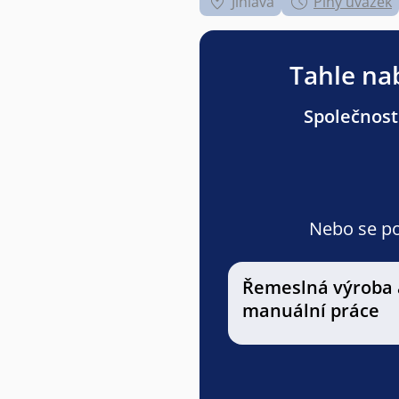
Jihlava
Plný úvazek
Tahle nab
Společnost
Nebo se pod
Řemeslná výroba 
manuální práce