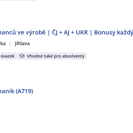
anců ve výrobě | ČJ + AJ + UKR | Bonusy každý
žka
|
Jihlava
 úvazek
Vhodné také pro absolventy
hanik (A719)