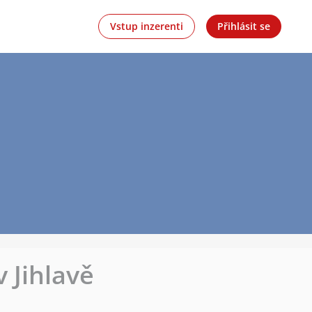
Vstup inzerenti
Přihlásit se
 Jihlavě