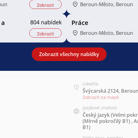
oun
Beroun-Město, Beroun
Zobrazit
 a
804 nabídek
Práce
Beroun-Město, Beroun
Zobrazit
Zobrazit všechny nabídky
Lokalita
Švýcarská 2124, Beroun
Zobrazit na mapě
Jazykové znalosti
Český jazyk
(Velmi pokr
(Mírně pokročilý B1)
,
A
B1)
Délka prac. poměru