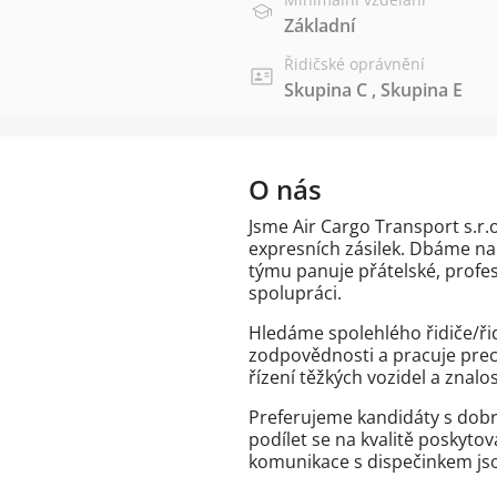
Základní
Řidičské oprávnění
Skupina C
,
Skupina E
O nás
Jsme Air Cargo Transport s.r.
expresních zásilek. Dbáme na
týmu panuje přátelské, prof
spolupráci.
Hledáme spolehlého řidiče/řid
zodpovědnosti a pracuje preciz
řízení těžkých vozidel a znal
Preferujeme kandidáty s dob
podílet se na kvalitě poskyt
komunikace s dispečinkem jso