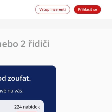
Vstup inzerenti
Přihlásit se
nebo 2 řidiči
od zoufat.
ávě na vás:
224 nabídek