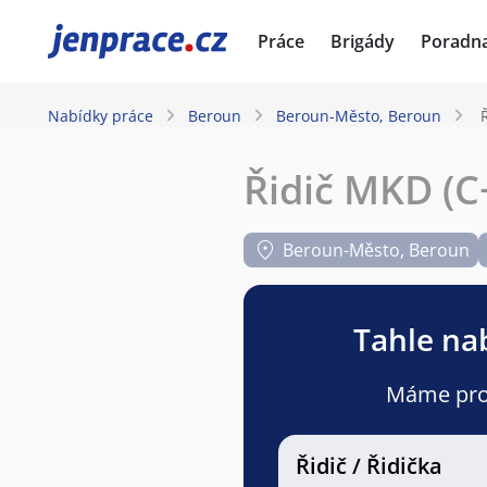
JenPráce.cz
Práce
Brigády
Poradn
Nabídky práce
Beroun
Beroun-Město, Beroun
Řidič MKD (C+
Beroun-Město, Beroun
Tahle nab
Máme pro v
Řidič / Řidička