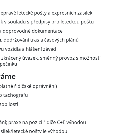
řepravě letecké pošty a expresních zásilek
ek v souladu s předpisy pro leteckou poštu
í a doprovodné dokumentace
, dodržování tras a časových plánů
u vozidla a hlášení závad
o zkrácený úvazek, směnný provoz s možností
spečinku
áváme
platné řidičské oprávnění)
ho tachografu
obilosti
ní; praxe na pozici řidiče C+E výhodou
silek/letecké pošty je výhodou