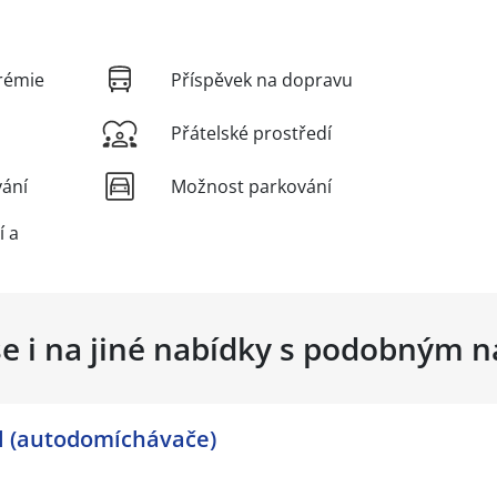
rémie
Příspěvek na dopravu
Přátelské prostředí
vání
Možnost parkování
í a
se i na jiné nabídky s podobným 
el (autodomíchávače)