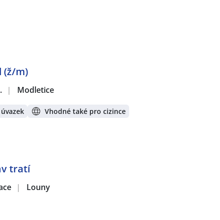
 (ž/m)
.
|
Modletice
 úvazek
Vhodné také pro cizince
v tratí
zace
|
Louny