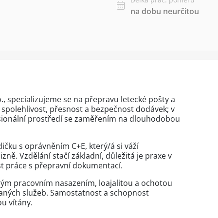
na dobu neurčitou
o., specializujeme se na přepravu letecké pošty a
 spolehlivost, přesnost a bezpečnost dodávek; v
esionální prostředí se zaměřením na dlouhodobou
ičku s oprávněním C+E, který/á si váží
ně. Vzdělání stačí základní, důležitá je praxe v
ost práce s přepravní dokumentací.
rým pracovním nasazením, loajalitou a ochotou
ovaných služeb. Samostatnost a schopnost
u vítány.