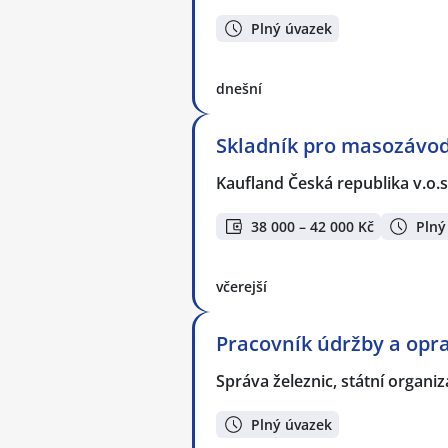
Plný úvazek
dnešní
Skladník pro masozávod
Kaufland Česká republika v.o.s
38 000 – 42 000 Kč
Plný
včerejší
Pracovník údržby a opra
Správa železnic, státní organi
Plný úvazek