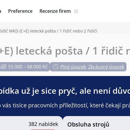
a
Preference
Recenze firem
Řidič MKD (C+E) letecká pošta / 1 řidič nebo 2 řidiči
E) letecká pošta / 1 řidič 
55.000 – 68.000 Kč
Plný úvazek
,
Zkrácený úvazek
ídka už je sice pryč, ale není dův
ás tisíce pracovních příležitostí, které čekají pr
382 nabídek
Obsluha strojů