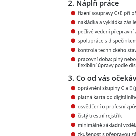
2. Náplň práce
řízení soupravy C+E při p
nakládka a vykládka zásil
pečlivé vedení přepravn
spolupráce s dispečinkem
kontrola technického stav
pracovní doba: plný neb
flexibilní úpravy podle di
3. Co od vás oček
oprávnění skupiny C a E (
platná karta do digitální
osvědčení o profesní způs
čistý trestní rejstřík
minimálně základní vzdělá
zkušenost s přepravou zá