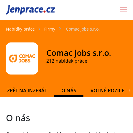
JenPráce.cz
Nabídky práce
Firmy
Comac jobs s.r.o.
Comac jobs s.r.o.
212 nabídek práce
ZPĚT NA INZERÁT
O NÁS
VOLNÉ POZICE
O nás