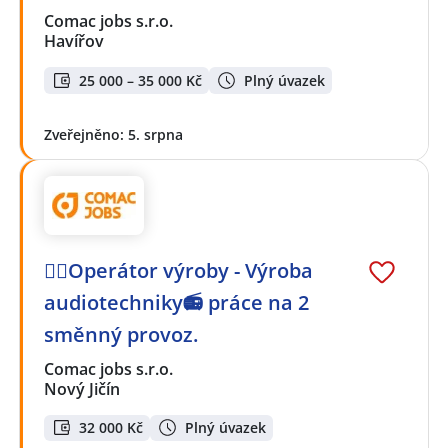
Comac jobs s.r.o.
Havířov
25 000 – 35 000 Kč
Plný úvazek
Zveřejněno: 5. srpna
👷‍♀️Operátor výroby - Výroba
audiotechniky📻 práce na 2
směnný provoz.
Comac jobs s.r.o.
Nový Jičín
32 000 Kč
Plný úvazek