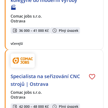
kolegyně do moderní výroby
🏭
Comac jobs s.r.o.
Ostrava
36 000 – 41 000 Kč
Plný úvazek
včerejší
Specialista na seřizování CNC
strojů | Ostrava
Comac jobs s.r.o.
Ostrava
42 000 – 48 000 Kč
Plný úvazek