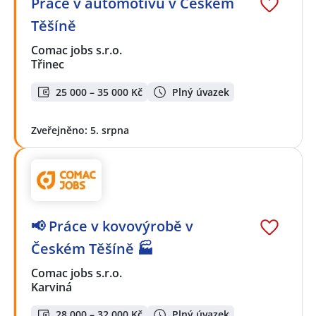
Práce v automotivu v Českém
Těšíně
Comac jobs s.r.o.
Třinec
25 000 – 35 000 Kč
Plný úvazek
Zveřejněno: 5. srpna
📢 Práce v kovovýrobě v
Českém Těšíně 🏭
Comac jobs s.r.o.
Karviná
28 000 – 32 000 Kč
Plný úvazek