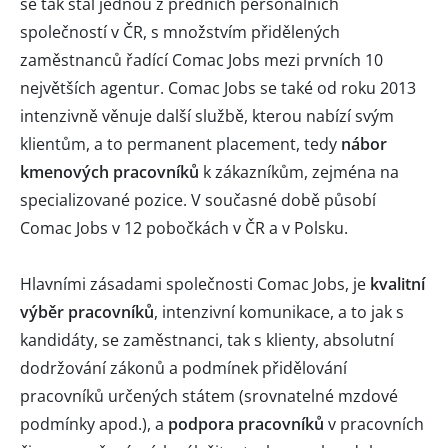
se tak stal jednou z předních personálních
společností v ČR, s množstvím přidělených
zaměstnanců řadící Comac Jobs mezi prvních 10
největších agentur. Comac Jobs se také od roku 2013
intenzivně věnuje další službě, kterou nabízí svým
klientům, a to permanent placement, tedy
nábor
kmenových pracovníků
k zákazníkům, zejména na
specializované pozice. V současné době působí
Comac Jobs v 12 pobočkách v ČR a v Polsku.
Hlavními zásadami společnosti Comac Jobs, je
kvalitní
výběr pracovníků
, intenzivní komunikace, a to jak s
kandidáty, se zaměstnanci, tak s klienty, absolutní
dodržování zákonů a podmínek přidělování
pracovníků určených státem (srovnatelné mzdové
podmínky apod.), a
podpora pracovníků
v pracovních