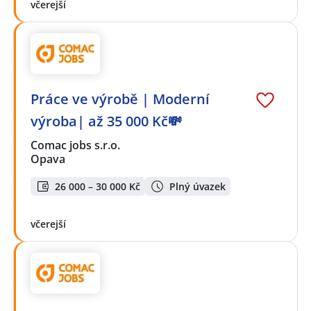
včerejší
Práce ve výrobě | Moderní
výroba| až 35 000 Kč💸
Comac jobs s.r.o.
Opava
26 000 – 30 000 Kč
Plný úvazek
včerejší