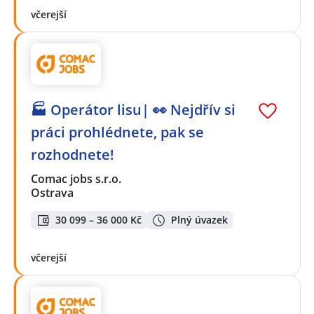
včerejší
🏭 Operátor lisu| 👀 Nejdřív si
práci prohlédnete, pak se
rozhodnete!
Comac jobs s.r.o.
Ostrava
30 099 – 36 000 Kč
Plný úvazek
včerejší