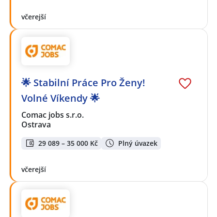
včerejší
🌟 Stabilní Práce Pro Ženy!
Volné Víkendy 🌟
Comac jobs s.r.o.
Ostrava
29 089 – 35 000 Kč
Plný úvazek
včerejší