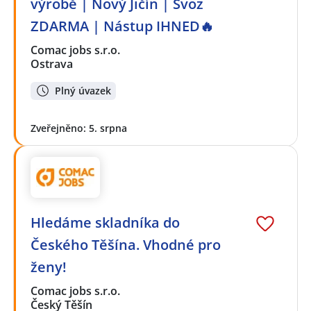
výrobě | Nový Jičín | Svoz
ZDARMA | Nástup IHNED🔥
Comac jobs s.r.o.
Ostrava
Plný úvazek
Zveřejněno: 5. srpna
Hledáme skladníka do
Českého Těšína. Vhodné pro
ženy!
Comac jobs s.r.o.
Český Těšín