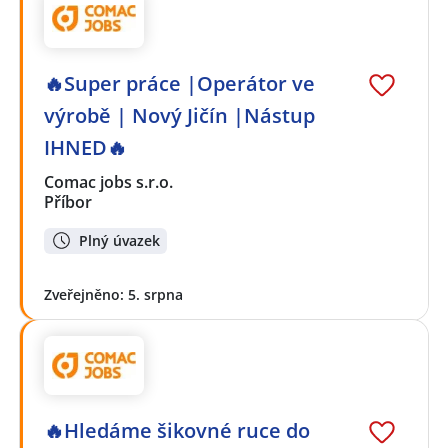
🔥Super práce |Operátor ve
výrobě | Nový Jičín |Nástup
IHNED🔥
Comac jobs s.r.o.
Příbor
Plný úvazek
Zveřejněno: 5. srpna
🔥Hledáme šikovné ruce do