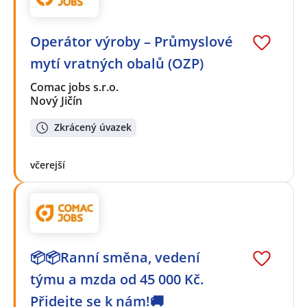
Operátor výroby – Průmyslové
mytí vratných obalů (OZP)
Comac jobs s.r.o.
Nový Jičín
Zkrácený úvazek
včerejší
📦📦Ranní směna, vedení
týmu a mzda od 45 000 Kč.
Přidejte se k nám!🚚