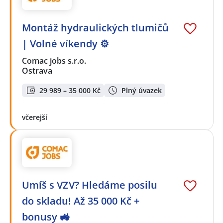
Montáž hydraulických tlumičů
| Volné víkendy ⚙️
Comac jobs s.r.o.
Ostrava
29 989 – 35 000 Kč
Plný úvazek
včerejší
Umíš s VZV? Hledáme posilu
do skladu! Až 35 000 Kč +
bonusy 🚜