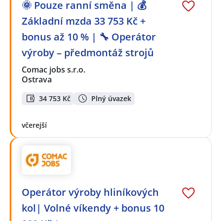
🌞 Pouze ranní směna | 💰
Základní mzda 33 753 Kč +
bonus až 10 % | 🔧 Operátor
výroby – předmontáž strojů
Comac jobs s.r.o.
Ostrava
34 753 Kč
Plný úvazek
včerejší
Operátor výroby hliníkových
kol| Volné víkendy + bonus 10