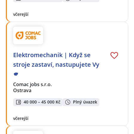
včerejší
Elektromechanik | Když se
stroje zastaví, nastupujete Vy
🫵
Comac jobs s.r.o.
Ostrava
40 000 – 45 000 Kč
Plný úvazek
včerejší