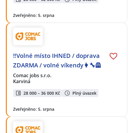
Zveřejněno: 5. srpna
‼️Volné místo IHNED / doprava
ZDARMA / volné víkendy👩‍🔧🦺
Comac jobs s.r.o.
Karviná
28 000 – 36 000 Kč
Plný úvazek
Zveřejněno: 5. srpna