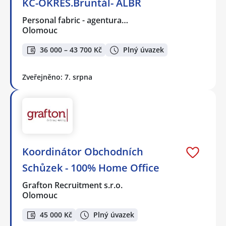
KČ-OKRES.Bruntál- ALBR
Personal fabric - agentura…
Olomouc
36 000 – 43 700 Kč
Plný úvazek
Zveřejněno: 7. srpna
Koordinátor Obchodních
Schůzek - 100% Home Office
Grafton Recruitment s.r.o.
Olomouc
45 000 Kč
Plný úvazek