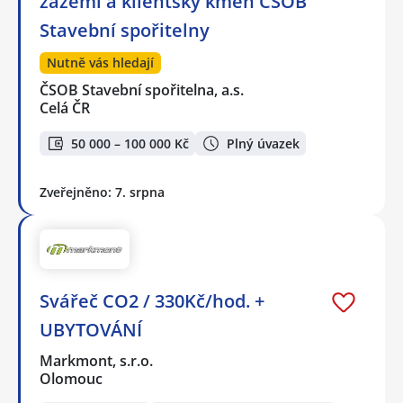
zázemí a klientský kmen ČSOB
Stavební spořitelny
Nutně vás hledají
ČSOB Stavební spořitelna, a.s.
Celá ČR
50 000 – 100 000 Kč
Plný úvazek
Zveřejněno: 7. srpna
Svářeč CO2 / 330Kč/hod. +
UBYTOVÁNÍ
Markmont, s.r.o.
Olomouc