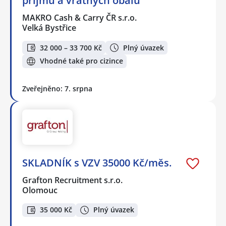
příjmu a vratných obalů
MAKRO Cash & Carry ČR s.r.o.
Velká Bystřice
32 000 – 33 700 Kč
Plný úvazek
Vhodné také pro cizince
Zveřejněno: 7. srpna
SKLADNÍK s VZV 35000 Kč/měs.
Grafton Recruitment s.r.o.
Olomouc
35 000 Kč
Plný úvazek