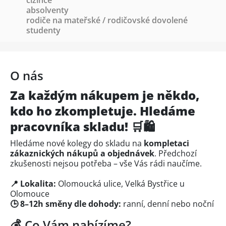
cizince
absolventy
rodiče na mateřské / rodičovské dovolené
studenty
O nás
Za každým nákupem je někdo,
kdo ho zkompletuje. Hledáme
pracovníka skladu!
🛒🛍️
Hledáme nové kolegy do skladu na
kompletaci
zákaznických nákupů a objednávek
. Předchozí
zkušenosti nejsou potřeba – vše Vás rádi naučíme.
📍 Lokalita:
Olomoucká ulice, Velká Bystřice u
Olomouce
🕒 8–12h směny dle dohody:
ranní, denní nebo noční
💰 Co Vám nabízíme?