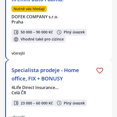
Nutně vás hledají
DOFEK COMPANY s.r.o.
Praha
50 000 – 90 000 Kč
Plný úvazek
Vhodné také pro cizince
včerejší
Specialista prodeje - Home
office, FIX + BONUSY
4Life Direct Insurance…
Celá ČR
23 000 – 60 000 Kč
Plný úvazek