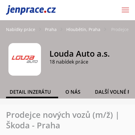
JenPráce.cz
Nabídky práce
Praha
Hloubětín, Praha
Prodejce no
Louda Auto a.s.
18 nabídek práce
DETAIL INZERÁTU
O NÁS
DALŠÍ VOLNÉ PO
Prodejce nových vozů (m/ž) |
Škoda - Praha