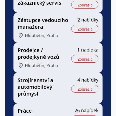
zákaznický servis
Zobrazit
Zástupce vedoucího
2 nabídky
manažera
Zobrazit
Hloubětín, Praha
Prodejce /
1 nabídka
prodejkyně vozů
Zobrazit
Hloubětín, Praha
Strojírenství a
4 nabídky
automobilový
Zobrazit
průmysl
Práce
26 nabídek