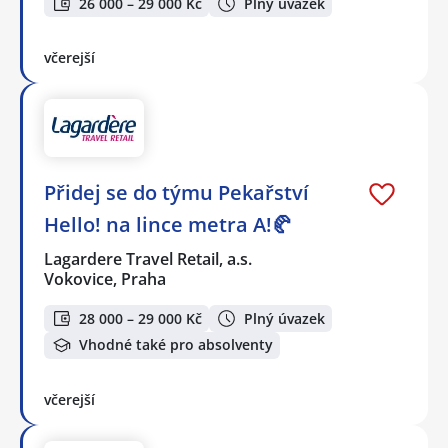
26 000 – 29 000 Kč
Plný úvazek
včerejší
Přidej se do týmu Pekařství
Hello! na lince metra A!🥐
Lagardere Travel Retail, a.s.
Vokovice, Praha
28 000 – 29 000 Kč
Plný úvazek
Vhodné také pro absolventy
včerejší