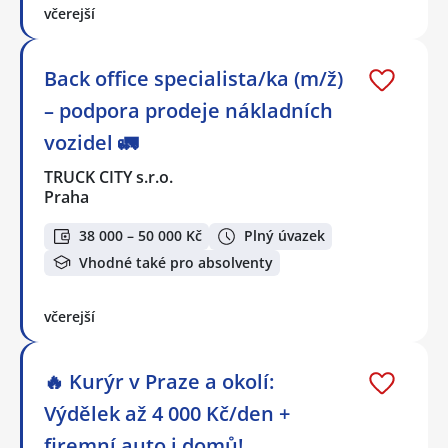
včerejší
Back office specialista/ka (m/ž)
– podpora prodeje nákladních
vozidel 🚛
TRUCK CITY s.r.o.
Praha
38 000 – 50 000 Kč
Plný úvazek
Vhodné také pro absolventy
včerejší
🔥 Kurýr v Praze a okolí:
Výdělek až 4 000 Kč/den +
firemní auto i domů!