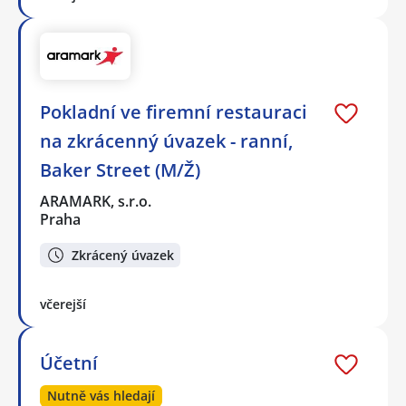
Pokladní ve firemní restauraci
na zkrácenný úvazek - ranní,
Baker Street (M/Ž)
ARAMARK, s.r.o.
Praha
Zkrácený úvazek
včerejší
Účetní
Nutně vás hledají