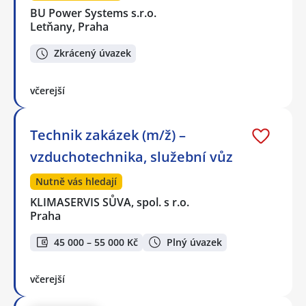
BU Power Systems s.r.o.
Letňany, Praha
Zkrácený úvazek
včerejší
Technik zakázek (m/ž) –
vzduchotechnika, služební vůz
Nutně vás hledají
KLIMASERVIS SŮVA, spol. s r.o.
Praha
45 000 – 55 000 Kč
Plný úvazek
včerejší