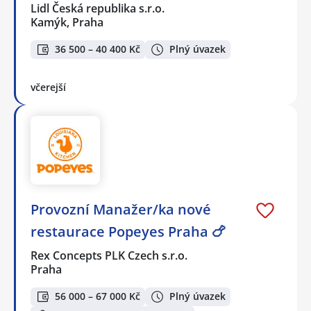
Lidl Česká republika s.r.o.
Kamýk, Praha
36 500 – 40 400 Kč
Plný úvazek
včerejší
Provozní Manažer/ka nové
restaurace Popeyes Praha 🍗
Rex Concepts PLK Czech s.r.o.
Praha
56 000 – 67 000 Kč
Plný úvazek