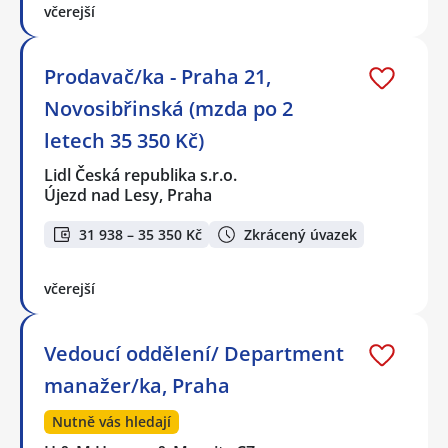
včerejší
Prodavač/ka - Praha 21,
Novosibřinská (mzda po 2
letech 35 350 Kč)
Lidl Česká republika s.r.o.
Újezd nad Lesy, Praha
31 938 – 35 350 Kč
Zkrácený úvazek
včerejší
Vedoucí oddělení/ Department
manažer/ka, Praha
Nutně vás hledají