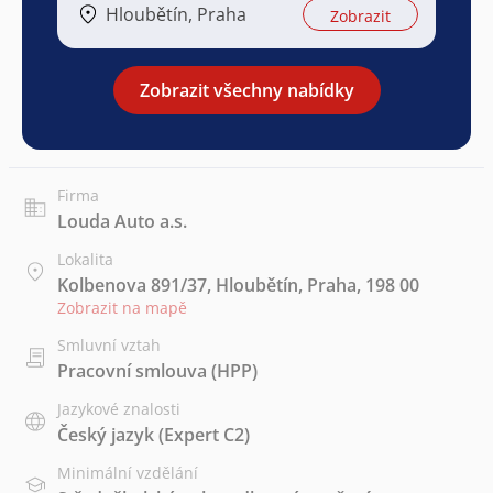
Hloubětín, Praha
Zobrazit
Zobrazit všechny nabídky
Firma
Louda Auto a.s.
Lokalita
Kolbenova 891/37, Hloubětín, Praha, 198 00
Zobrazit na mapě
Smluvní vztah
Pracovní smlouva (HPP)
Jazykové znalosti
Český jazyk
(Expert C2)
Minimální vzdělání