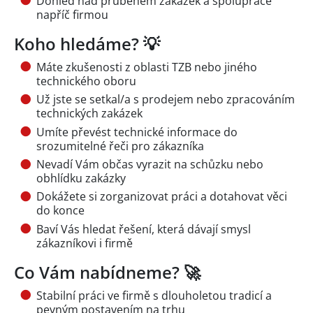
Dohled nad průběhem zakázek a spolupráce
napříč firmou
Koho hledáme? 💡
Máte zkušenosti z oblasti TZB nebo jiného
technického oboru
Už jste se setkal/a s prodejem nebo zpracováním
technických zakázek
Umíte převést technické informace do
srozumitelné řeči pro zákazníka
Nevadí Vám občas vyrazit na schůzku nebo
obhlídku zakázky
Dokážete si zorganizovat práci a dotahovat věci
do konce
Baví Vás hledat řešení, která dávají smysl
zákazníkovi i firmě
Co Vám nabídneme? 🚀
Stabilní práci ve firmě s dlouholetou tradicí a
pevným postavením na trhu