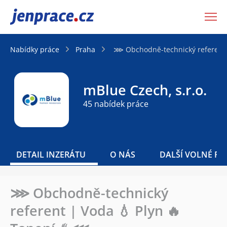
JenPráce.cz
Nabídky práce
Praha
⋙ Obchodně-technický referent 
mBlue Czech, s.r.o.
45 nabídek práce
DETAIL INZERÁTU
O NÁS
DALŠÍ VOLNÉ PO
⋙ Obchodně-technický
referent | Voda 💧 Plyn 🔥