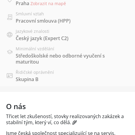
Praha
Zobrazit na mapě
Smluvní vztah
Pracovní smlouva (HPP)
Jazykové znalosti
Český jazyk
(Expert C2)
Minimální vzdělání
Středoškolské nebo odborné vyučení s
maturitou
Řidičské oprávnění
Skupina B
O nás
Třicet let zkušeností, stovky realizovaných zakázek a
stabilní tým, který ví, co dělá. 🌾
Jsme česká společnost specializující se na servis,