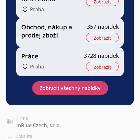
Zobrazit
Praha
Obchod, nákup a
357 nabídek
prodej zboží
Zobrazit
Práce
3728 nabídek
Praha
Zobrazit
Zobrazit všechny nabídky
Firma
mBlue Czech, s.r.o.
Lokalita