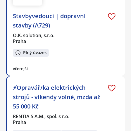
Stavbyvedoucí | dopravní
stavby (A729)
O.K. solution, s.r.o.
Praha
Plný úvazek
včerejší
⚡Opravář/ka elektrických
strojů - víkendy volné, mzda až
55 000 Kč
RENTIA S.A.M., spol. s r.o.
Praha