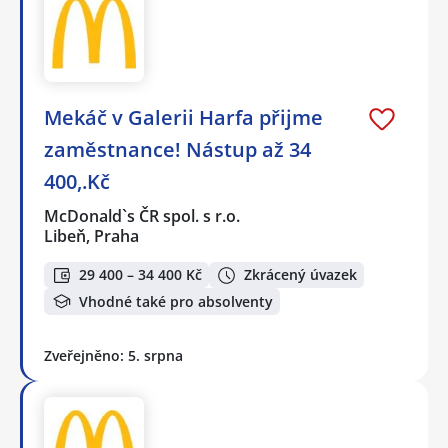
Mekáč v Galerii Harfa přijme
zaměstnance! Nástup až 34
400,.Kč
McDonald`s ČR spol. s r.o.
Libeň, Praha
29 400 – 34 400 Kč
Zkrácený úvazek
Vhodné také pro absolventy
Zveřejněno: 5. srpna