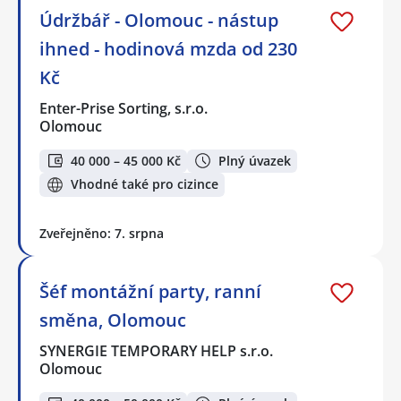
Údržbář - Olomouc - nástup
ihned - hodinová mzda od 230
Kč
Enter-Prise Sorting, s.r.o.
Olomouc
40 000 – 45 000 Kč
Plný úvazek
Vhodné také pro cizince
Zveřejněno: 7. srpna
Šéf montážní party, ranní
směna, Olomouc
SYNERGIE TEMPORARY HELP s.r.o.
Olomouc