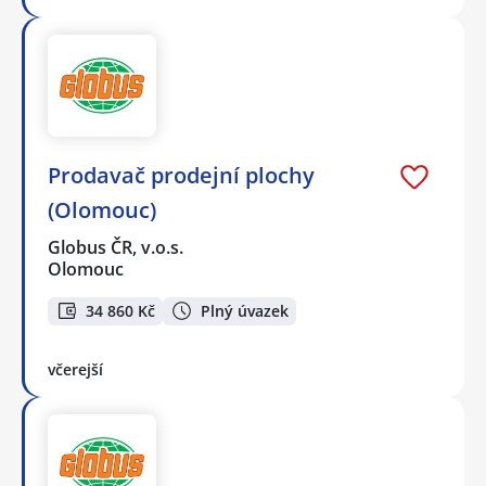
Prodavač prodejní plochy
(Olomouc)
Globus ČR, v.o.s.
Olomouc
34 860 Kč
Plný úvazek
včerejší