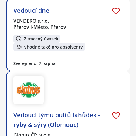
Vedoucí dne
VENDERO s.r.o.
Přerov I-Město, Přerov
Zkrácený úvazek
Vhodné také pro absolventy
Zveřejněno: 7. srpna
Vedoucí týmu pultů lahůdek -
ryby & sýry (Olomouc)
Globus ČR, v.o.s.