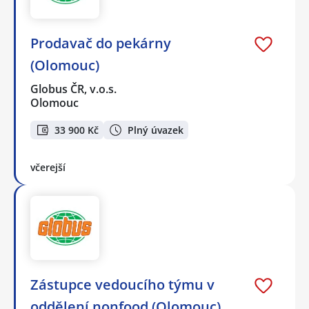
Prodavač do pekárny
(Olomouc)
Globus ČR, v.o.s.
Olomouc
33 900 Kč
Plný úvazek
včerejší
Zástupce vedoucího týmu v
oddělení nonfood (Olomouc)