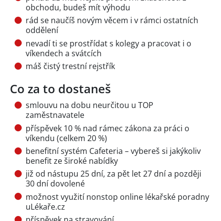
obchodu, budeš mít výhodu
rád se naučíš novým věcem i v rámci ostatních
oddělení
nevadí ti se prostřídat s kolegy a pracovat i o
víkendech a svátcích
máš čistý trestní rejstřík
Co za to dostaneš
smlouvu na dobu neurčitou u TOP
zaměstnavatele
příspěvek 10 % nad rámec zákona za práci o
víkendu (celkem 20 %)
benefitní systém Cafeteria – vybereš si jakýkoliv
benefit ze široké nabídky
již od nástupu 25 dní, za pět let 27 dní a později
30 dní dovolené
možnost využití nonstop online lékařské poradny
uLékaře.cz
příspěvek na stravování