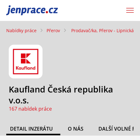
JenPráce.cz
Nabídky práce
Přerov
Prodavač/ka, Přerov - Lipnická (n
Kaufland Česká republika
v.o.s.
167 nabídek práce
DETAIL INZERÁTU
O NÁS
DALŠÍ VOLNÉ PO