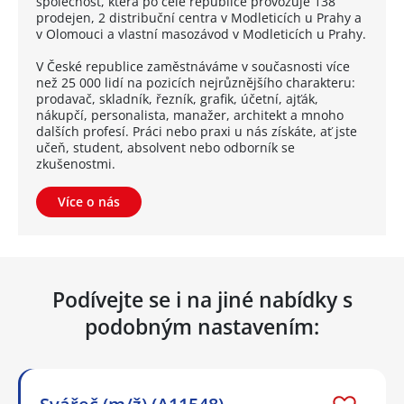
společnost, která po celé republice provozuje 138
prodejen, 2 distribuční centra v Modleticích u Prahy a
v Olomouci a vlastní masozávod v Modleticích u Prahy.
V České republice zaměstnáváme v současnosti více
než 25 000 lidí na pozicích nejrůznějšího charakteru:
prodavač, skladník, řezník, grafik, účetní, ajťák,
nákupčí, personalista, manažer, architekt a mnoho
dalších profesí. Práci nebo praxi u nás získáte, ať jste
učeň, student, absolvent nebo odborník se
zkušenostmi.
Více o nás
Podívejte se i na jiné nabídky s
podobným nastavením: