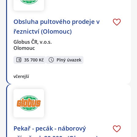
Obsluha pultového prodeje v
řeznictví (Olomouc)
Globus ČR, v.o.s.
Olomouc
35 700 Kč
Plný úvazek
včerejší
Pekař - pecák - náborový