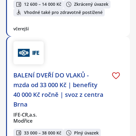
12 600 – 14 000 Kč
Zkrácený úvazek
Vhodné také pro zdravotně postižené
včerejší
BALENÍ DVEŘÍ DO VLAKŮ -
mzda od 33 000 Kč | benefity
40 000 Kč ročně | svoz z centra
Brna
IFE-CR,a.s.
Modřice
33 000 – 38 000 Kč
Plný úvazek