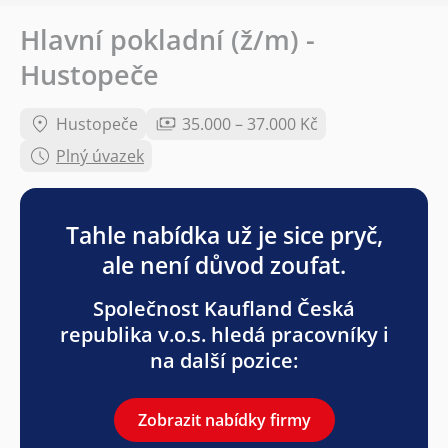
Hlavní pokladní (ž/m) -
Hustopeče
Hustopeče
35.000 – 37.000 Kč
Plný úvazek
Tahle nabídka už je sice pryč,
ale není důvod zoufat.
Společnost Kaufland Česká
republika v.o.s. hledá pracovníky i
na další pozice:
Zobrazit nabídky firmy