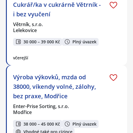
Cukrář/ka v cukrárně Větrník -
i bez vyučení
Větrník, s.r.o.
Lelekovice
30 000 – 39 000 Kč
Plný úvazek
včerejší
Výroba výkovků, mzda od
38000, víkendy volné, zálohy,
bez praxe, Modřice
Enter-Prise Sorting, s.r.o.
Modřice
38 000 – 45 000 Kč
Plný úvazek
Vhodné také pro cizince