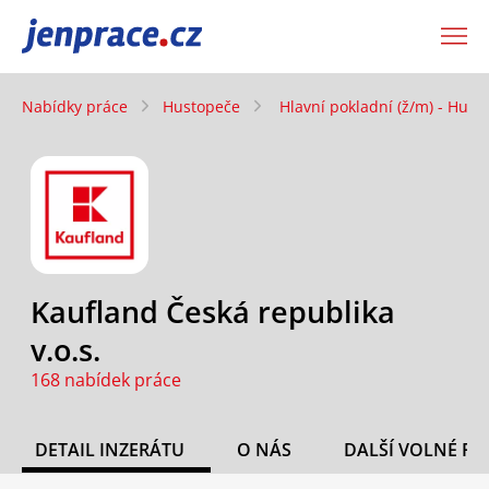
JenPráce.cz
Nabídky práce
Hustopeče
Hlavní pokladní (ž/m) - Hust
Kaufland Česká republika
v.o.s.
168 nabídek práce
DETAIL INZERÁTU
O NÁS
DALŠÍ VOLNÉ PO