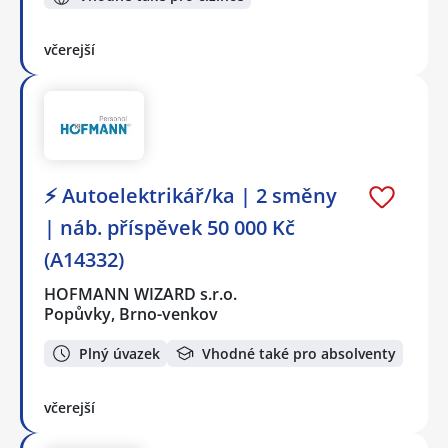
včerejší
⚡ Autoelektrikář/ka | 2 směny
| náb. příspěvek 50 000 Kč
(A14332)
HOFMANN WIZARD s.r.o.
Popůvky, Brno-venkov
Plný úvazek
Vhodné také pro absolventy
včerejší