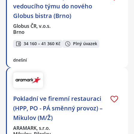
vedoucího týmu do nového
Globus bistra (Brno)
Globus ČR, v.o.s.
Brno
34 160 – 41 360 Kč
Plný úvazek
dnešní
Pokladní ve firemní restauraci
(HPP, PO - PÁ směnný provoz) –
Mikulov (M/Ž)
ARAMARK, s.r.o.