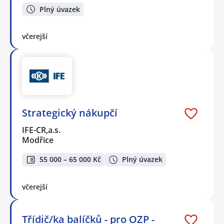
Plný úvazek
včerejší
Strategický nákupčí
IFE-CR,a.s.
Modřice
55 000 – 65 000 Kč
Plný úvazek
včerejší
Třídič/ka balíčků - pro OZP -