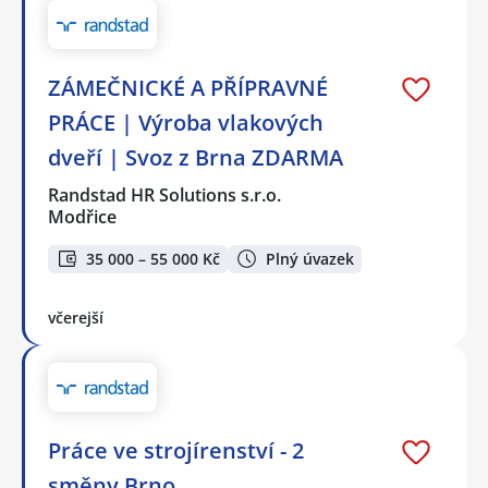
ZÁMEČNICKÉ A PŘÍPRAVNÉ
PRÁCE | Výroba vlakových
dveří | Svoz z Brna ZDARMA
Randstad HR Solutions s.r.o.
Modřice
35 000 – 55 000 Kč
Plný úvazek
včerejší
Práce ve strojírenství - 2
směny Brno