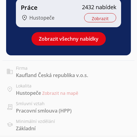
Práce
2432 nabídek
Hustopeče
Zobrazit
Zobrazit všechny nabídky
Firma
Kaufland Česká republika v.o.s.
Lokalita
Hustopeče
Zobrazit na mapě
Smluvní vztah
Pracovní smlouva (HPP)
Minimální vzdělání
Základní