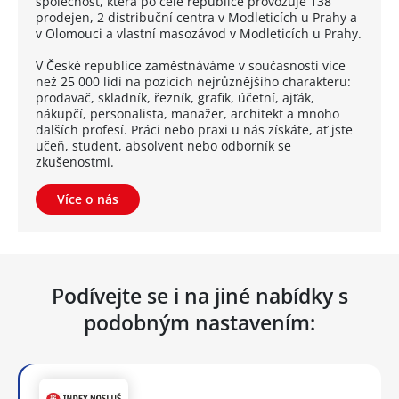
společnost, která po celé republice provozuje 138
prodejen, 2 distribuční centra v Modleticích u Prahy a
v Olomouci a vlastní masozávod v Modleticích u Prahy.
V České republice zaměstnáváme v současnosti více
než 25 000 lidí na pozicích nejrůznějšího charakteru:
prodavač, skladník, řezník, grafik, účetní, ajťák,
nákupčí, personalista, manažer, architekt a mnoho
dalších profesí. Práci nebo praxi u nás získáte, ať jste
učeň, student, absolvent nebo odborník se
zkušenostmi.
Více o nás
Podívejte se i na jiné nabídky s
podobným nastavením: