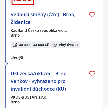
Vedoucí směny (ž/m) - Brno,
Židenice
Kaufland Česká republika v.o…
Brno
40 000 – 44 000 Kč
Plný úvazek
včerejší
Uklízečka/uklízeč - Brno-
Venkov - vyhrazeno pro
invalidní důchodce (KU)
VKUS-BUSTAN s.r.o.
Brno