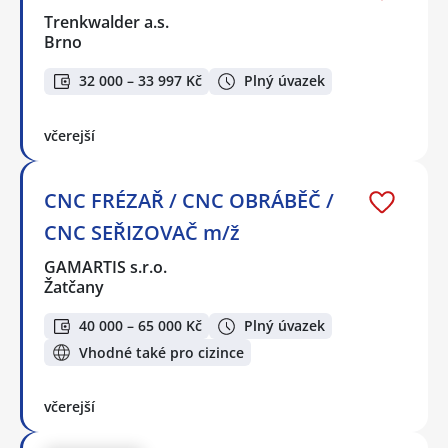
Trenkwalder a.s.
Brno
32 000 – 33 997 Kč
Plný úvazek
včerejší
CNC FRÉZAŘ / CNC OBRÁBĚČ /
CNC SEŘIZOVAČ m/ž
GAMARTIS s.r.o.
Žatčany
40 000 – 65 000 Kč
Plný úvazek
Vhodné také pro cizince
včerejší