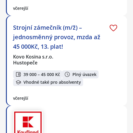
včerejší
Strojní zámečník (m/ž) –
jednosměnný provoz, mzda až
45 000Kč, 13. plat!
Kovo Kosina s.r.o.
Hustopeče
39 000 – 45 000 Kč
Plný úvazek
Vhodné také pro absolventy
včerejší