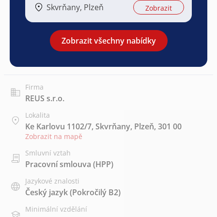
Skvrňany, Plzeň
Zobrazit
Zobrazit všechny nabídky
Firma
REUS s.r.o.
Lokalita
Ke Karlovu 1102/7, Skvrňany, Plzeň, 301 00
Zobrazit na mapě
Smluvní vztah
Pracovní smlouva (HPP)
Jazykové znalosti
Český jazyk
(Pokročilý B2)
Minimální vzdělání