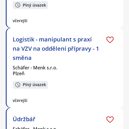
Plný úvazek
včerejší
Logistik - manipulant s praxí
na VZV na oddělení přípravy - 1
směna
Schäfer - Menk s.r.o.
Plzeň
Plný úvazek
včerejší
Údržbář
Schäfer - Menk s.r.o.