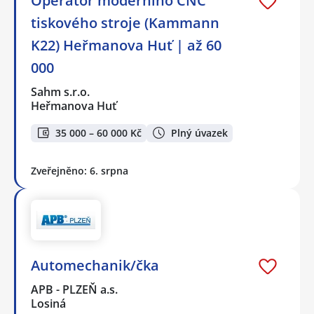
Operátor moderního CNC
tiskového stroje (Kammann
K22) Heřmanova Huť | až 60
000
Sahm s.r.o.
Heřmanova Huť
35 000 – 60 000 Kč
Plný úvazek
Zveřejněno: 6. srpna
Automechanik/čka
APB - PLZEŇ a.s.
Losiná