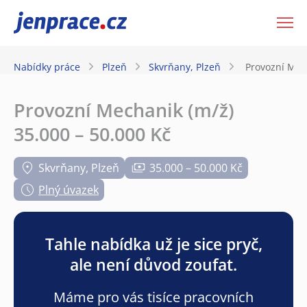
JenPráce.cz
Nabídky práce
Plzeň
Skvrňany, Plzeň
Provozní Mech
Provozní Mechanik (m/ž)
35.000 – 50.000 Kč
Skvrňany, Plzeň
35.000 – 50.000 Kč
Plný úvazek
Tahle nabídka už je sice pryč,
ale není důvod zoufat.
Máme pro vás tisíce pracovních