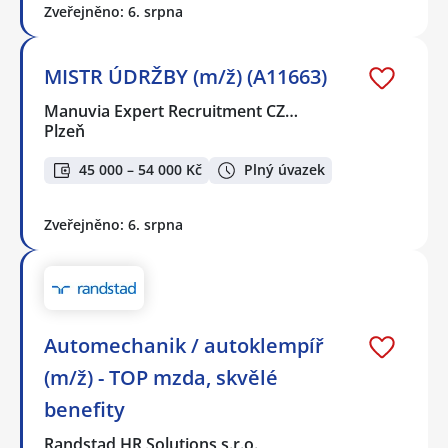
Zveřejněno: 6. srpna
MISTR ÚDRŽBY (m/ž) (A11663)
Manuvia Expert Recruitment CZ…
Plzeň
45 000 – 54 000 Kč
Plný úvazek
Zveřejněno: 6. srpna
Automechanik / autoklempíř
(m/ž) - TOP mzda, skvělé
benefity
Randstad HR Solutions s.r.o.