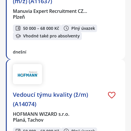
(m/ž) (A11637)
Manuvia Expert Recruitment CZ…
Plzeň
50 000 – 68 000 Kč
Plný úvazek
Vhodné také pro absolventy
dnešní
Vedoucí týmu kvality (ž/m)
(A14074)
HOFMANN WIZARD s.r.o.
Planá, Tachov