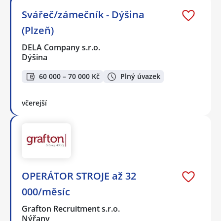
Svářeč/zámečník - Dýšina
(Plzeň)
DELA Company s.r.o.
Dýšina
60 000 – 70 000 Kč
Plný úvazek
včerejší
OPERÁTOR STROJE až 32
000/měsíc
Grafton Recruitment s.r.o.
Nýřany