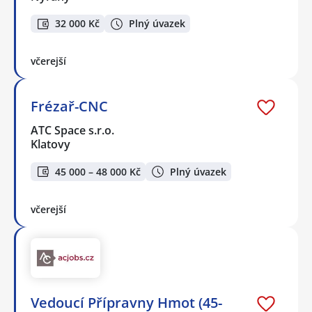
32 000 Kč
Plný úvazek
včerejší
Frézař-CNC
ATC Space s.r.o.
Klatovy
45 000 – 48 000 Kč
Plný úvazek
včerejší
Vedoucí Přípravny Hmot (45-