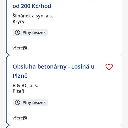
od 200 Kč/hod
Šilhánek a syn, a.s.
Kryry
Plný úvazek
včerejší
Obsluha betonárny - Losiná u
Plzně
B & BC, a. s.
Plzeň
Plný úvazek
včerejší