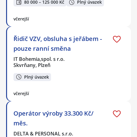
80 000 – 125 000 Kč
Plný úvazek
včerejší
Řidič VZV, obsluha s jeřábem -
pouze ranní směna
IT Bohemia,spol. s r.o.
Skvrňany, Plzeň
Plný úvazek
včerejší
Operátor výroby 33.300 Kč/
měs.
DELTA & PERSONAL s.r.o.