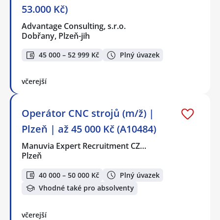
53.000 Kč)
Advantage Consulting, s.r.o.
Dobřany, Plzeň-jih
45 000 – 52 999 Kč
Plný úvazek
včerejší
Operátor CNC strojů (m/ž) |
Plzeň | až 45 000 Kč (A10484)
Manuvia Expert Recruitment CZ…
Plzeň
40 000 – 50 000 Kč
Plný úvazek
Vhodné také pro absolventy
včerejší