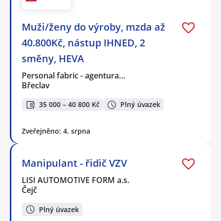
Muži/ženy do výroby, mzda až
40.800Kč, nástup IHNED, 2
směny, HEVA
Personal fabric - agentura…
Břeclav
35 000 – 40 800 Kč
Plný úvazek
Zveřejněno: 4. srpna
Manipulant - řidič VZV
LISI AUTOMOTIVE FORM a.s.
Čejč
Plný úvazek