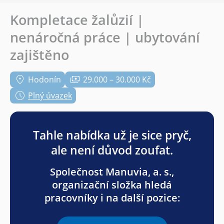
Kompletace žalůzií |
nenáročná práce | ubytování
zajištěno
Hodonín
29.000 – 30.000 Kč
Plný úvazek
Tahle nabídka už je sice pryč,
ale není důvod zoufat.
Společnost Manuvia, a. s.,
organizační složka hledá
pracovníky i na další pozice: