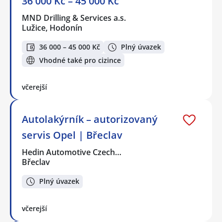
36 000 Kč – 45 000 Kč
MND Drilling & Services a.s.
Lužice, Hodonín
36 000 – 45 000 Kč
Plný úvazek
Vhodné také pro cizince
včerejší
Autolakýrník – autorizovaný
servis Opel | Břeclav
Hedin Automotive Czech…
Břeclav
Plný úvazek
včerejší