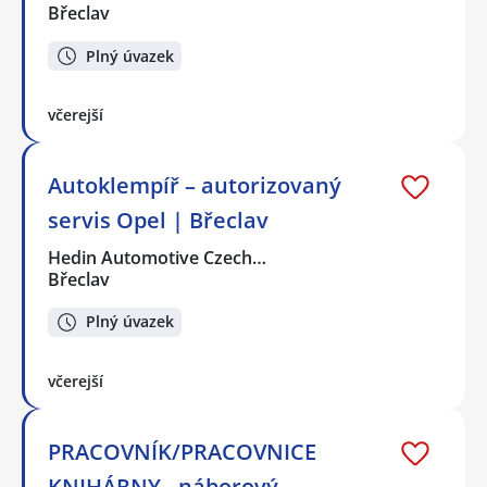
Břeclav
Plný úvazek
včerejší
Autoklempíř – autorizovaný
servis Opel | Břeclav
Hedin Automotive Czech…
Břeclav
Plný úvazek
včerejší
PRACOVNÍK/PRACOVNICE
KNIHÁRNY - náborový