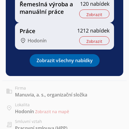
Řemeslná výroba a
120 nabídek
manuální práce
Zobrazit
Práce
1212 nabídek
Hodonín
Zobrazit
Zobrazit všechny nabídky
Firma
Manuvia, a. s., organizační složka
Lokalita
Hodonín
Zobrazit na mapě
Smluvní vztah
Pracovní smlouva (HPP)