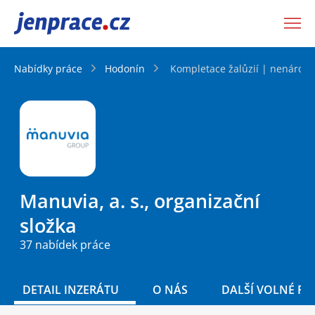
JenPráce.cz
Nabídky práce
Hodonín
Kompletace žalůzií | nenáročn
Manuvia, a. s., organizační
složka
37 nabídek práce
DETAIL INZERÁTU
O NÁS
DALŠÍ VOLNÉ PO