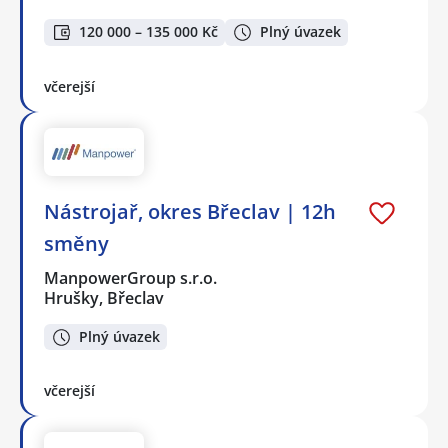
120 000 – 135 000 Kč
Plný úvazek
včerejší
Nástrojař, okres Břeclav | 12h
směny
ManpowerGroup s.r.o.
Hrušky, Břeclav
Plný úvazek
včerejší