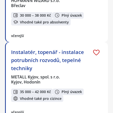
HOFMANN WIZARD s.r.o.
Břeclav
30 000 – 38 000 Kč
Plný úvazek
Vhodné také pro absolventy
včerejší
Instalatér, topenář - instalace
potrubních rozvodů, tepelné
techniky
METALL Kyjov, spol. s r.o.
Kyjov, Hodonín
35 000 – 42 000 Kč
Plný úvazek
Vhodné také pro cizince
včerejší