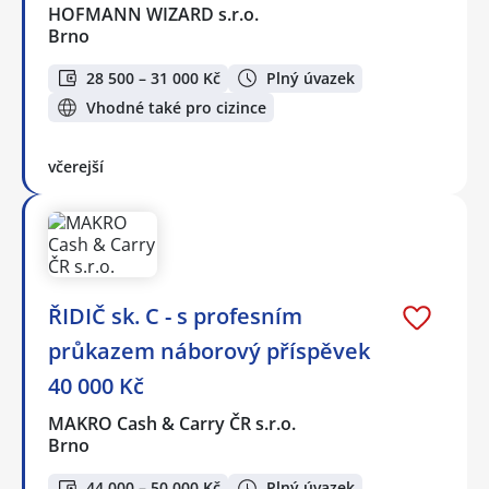
HOFMANN WIZARD s.r.o.
Brno
28 500 – 31 000 Kč
Plný úvazek
Vhodné také pro cizince
včerejší
ŘIDIČ sk. C - s profesním
průkazem náborový příspěvek
40 000 Kč
MAKRO Cash & Carry ČR s.r.o.
Brno
44 000 – 50 000 Kč
Plný úvazek