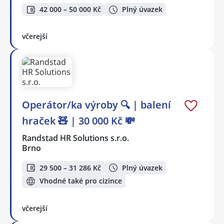
42 000 – 50 000 Kč
Plný úvazek
včerejší
Operátor/ka výroby 🔍 | balení
hraček 🧸 | 30 000 Kč 💸
Randstad HR Solutions s.r.o.
Brno
29 500 – 31 286 Kč
Plný úvazek
Vhodné také pro cizince
včerejší