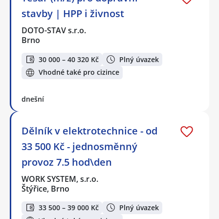
stavby | HPP i živnost
DOTO-STAV s.r.o.
Brno
30 000 – 40 320 Kč
Plný úvazek
Vhodné také pro cizince
dnešní
Dělník v elektrotechnice - od
33 500 Kč - jednosměnný
provoz 7.5 hod\den
WORK SYSTEM, s.r.o.
Štýřice, Brno
33 500 – 39 000 Kč
Plný úvazek