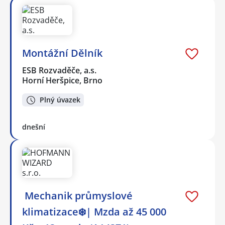
Montážní Dělník
ESB Rozvaděče, a.s.
Horní Heršpice, Brno
Plný úvazek
dnešní
️ Mechanik průmyslové
klimatizace❄️| Mzda až 45 000