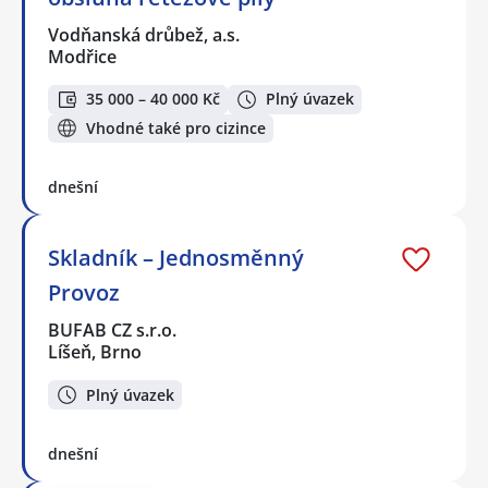
Vodňanská drůbež, a.s.
Modřice
35 000 – 40 000 Kč
Plný úvazek
Vhodné také pro cizince
dnešní
Skladník – Jednosměnný
Provoz
BUFAB CZ s.r.o.
Líšeň, Brno
Plný úvazek
dnešní