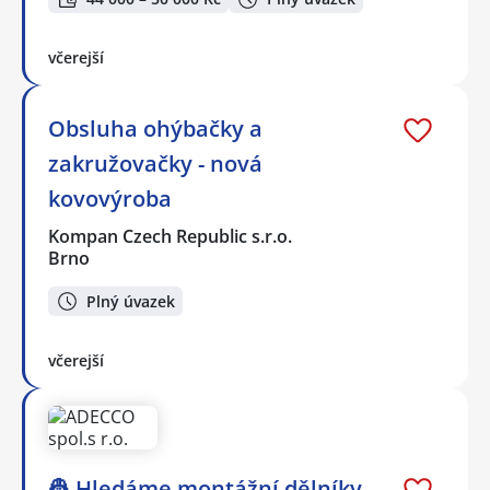
včerejší
Obsluha ohýbačky a
zakružovačky - nová
kovovýroba
Kompan Czech Republic s.r.o.
Brno
Plný úvazek
včerejší
👷 Hledáme montážní dělníky