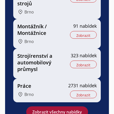
strojů
Brno
Montážník /
91 nabídek
Montážnice
Zobrazit
Brno
Strojírenství a
323 nabídek
automobilový
Zobrazit
průmysl
Práce
2731 nabídek
Brno
Zobrazit
Zobrazit všechny nabídky