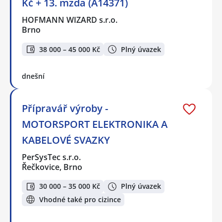
Kč + 13. mzda (A14371)
HOFMANN WIZARD s.r.o.
Brno
38 000 – 45 000 Kč
Plný úvazek
dnešní
Přípravář výroby -
MOTORSPORT ELEKTRONIKA A
KABELOVÉ SVAZKY
PerSysTec s.r.o.
Řečkovice, Brno
30 000 – 35 000 Kč
Plný úvazek
Vhodné také pro cizince