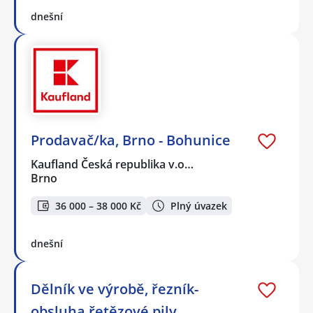
dnešní
Prodavač/ka, Brno - Bohunice
Kaufland Česká republika v.o…
Brno
36 000 – 38 000 Kč
Plný úvazek
dnešní
Dělník ve výrobě, řezník-
obsluha řetězové pily