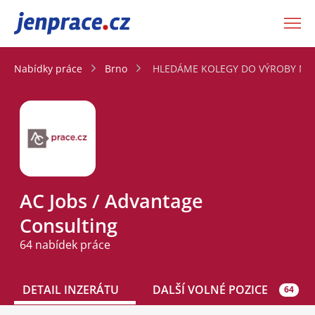
JenPráce.cz
Nabídky práce
Brno
HLEDÁME KOLEGY DO VÝROBY NA 
AC Jobs / Advantage
Consulting
64 nabídek práce
DETAIL INZERÁTU
DALŠÍ VOLNÉ POZICE
64