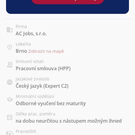
Firma
AC Jobs, s.r.o.
Lokalita
Brno
Zobrazit na mapě
Smluvní vztah
Pracovní smlouva (HPP)
Jazykové znalosti
Český jazyk
(Expert C2)
Minimální vzdělání
Odborné vyučení bez maturity
Délka prac. poměru
na dobu neurčitou s nástupem možným ihned
Pracoviště