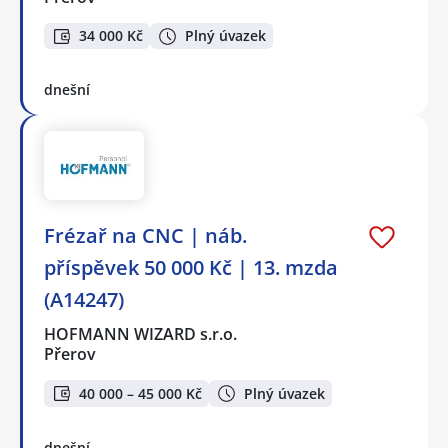
34 000 Kč
Plný úvazek
dnešní
Frézař na CNC | náb.
příspěvek 50 000 Kč | 13. mzda
(A14247)
HOFMANN WIZARD s.r.o.
Přerov
40 000 – 45 000 Kč
Plný úvazek
dnešní