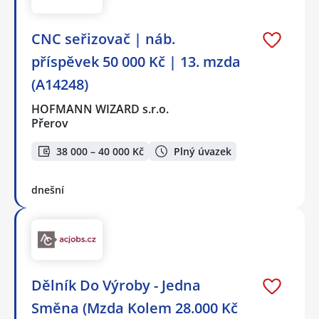
CNC seřizovač | náb.
příspěvek 50 000 Kč | 13. mzda
(A14248)
HOFMANN WIZARD s.r.o.
Přerov
38 000 – 40 000 Kč
Plný úvazek
dnešní
Dělník Do Výroby - Jedna
Směna (Mzda Kolem 28.000 Kč