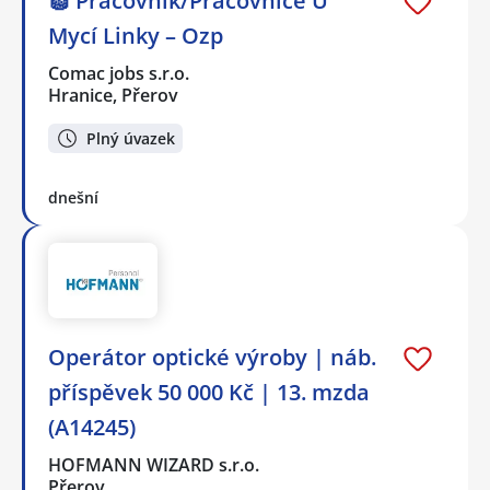
🧽 Pracovník/Pracovnice U
Mycí Linky – Ozp
Comac jobs s.r.o.
Hranice, Přerov
Plný úvazek
dnešní
Operátor optické výroby | náb.
příspěvek 50 000 Kč | 13. mzda
(A14245)
HOFMANN WIZARD s.r.o.
Přerov