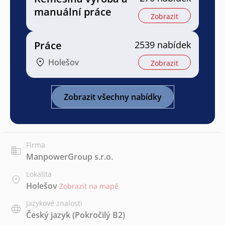
manuální práce
Zobrazit
Práce
2539 nabídek
Holešov
Zobrazit
Zobrazit všechny nabídky
Firma
ManpowerGroup s.r.o.
Lokalita
Holešov
Zobrazit na mapě
Jazykové znalosti
Český jazyk
(Pokročilý B2)