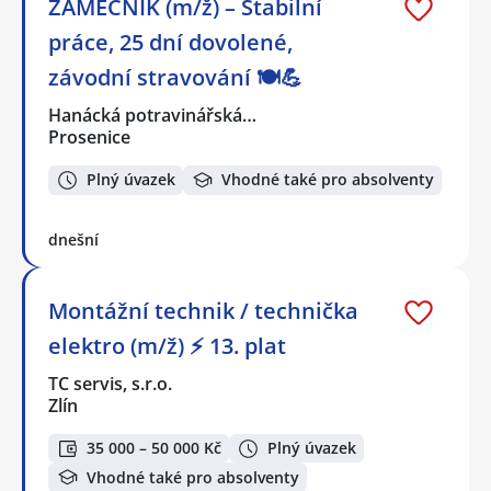
ZÁMEČNÍK (m/ž) – Stabilní
práce, 25 dní dovolené,
závodní stravování 🍽️💪
Hanácká potravinářská…
Prosenice
Plný úvazek
Vhodné také pro absolventy
dnešní
Montážní technik / technička
elektro (m/ž) ⚡ 13. plat
TC servis, s.r.o.
Zlín
35 000 – 50 000 Kč
Plný úvazek
Vhodné také pro absolventy