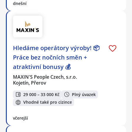
dnešní
Hledáme operátory výroby! 📦
Práce bez nočních směn +
atraktivní bonusy 💰
MAXIN'S People Czech, s.r.o.
Kojetín, Přerov
29 000 – 33 000 Kč
Plný úvazek
Vhodné také pro cizince
včerejší