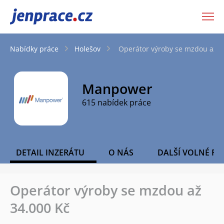
JenPráce.cz
Nabídky práce
Holešov
Operátor výroby se mzdou až 3
Manpower
615 nabídek práce
DETAIL INZERÁTU
O NÁS
DALŠÍ VOLNÉ PO
Operátor výroby se mzdou až
34.000 Kč