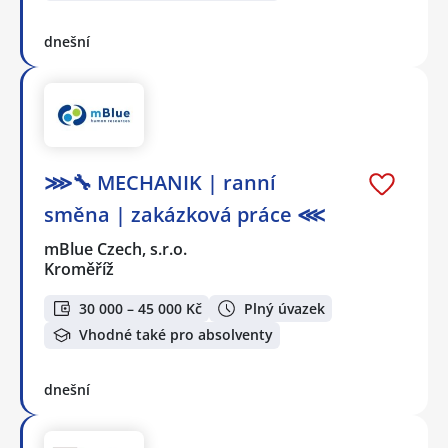
dnešní
⋙🔧 MECHANIK | ranní
směna | zakázková práce ⋘
mBlue Czech, s.r.o.
Kroměříž
30 000 – 45 000 Kč
Plný úvazek
Vhodné také pro absolventy
dnešní