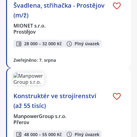
Švadlena, střihačka - Prostějov
(m/ž)
MIONET s.r.o.
Prostějov
28 000 – 32 000 Kč
Plný úvazek
Zveřejněno: 7. srpna
Konstruktér ve strojírenství
(až 55 tisíc)
ManpowerGroup s.r.o.
Přerov
48 000 – 55 000 Kč
Plný úvazek