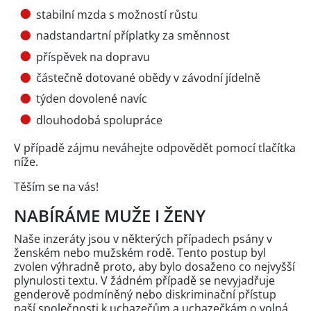
stabilní mzda s možností růstu
nadstandartní příplatky za směnnost
příspěvek na dopravu
částečně dotované obědy v závodní jídelně
týden dovolené navíc
dlouhodobá spolupráce
V případě zájmu neváhejte odpovědět pomocí tlačítka
níže.
Těším se na vás!
NABÍRÁME MUŽE I ŽENY
Naše inzeráty jsou v některých případech psány v
ženském nebo mužském rodě. Tento postup byl
zvolen výhradně proto, aby bylo dosaženo co nejvyšší
plynulosti textu. V žádném případě se nevyjadřuje
genderově podmíněný nebo diskriminační přístup
naší společnosti k uchazečům a uchazečkám o volná