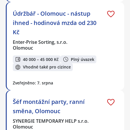
Údržbář - Olomouc - nástup
ihned - hodinová mzda od 230
Kč
Enter-Prise Sorting, s.r.o.
Olomouc
40 000 – 45 000 Kč
Plný úvazek
Vhodné také pro cizince
Zveřejněno: 7. srpna
Šéf montážní party, ranní
směna, Olomouc
SYNERGIE TEMPORARY HELP s.r.o.
Olomouc