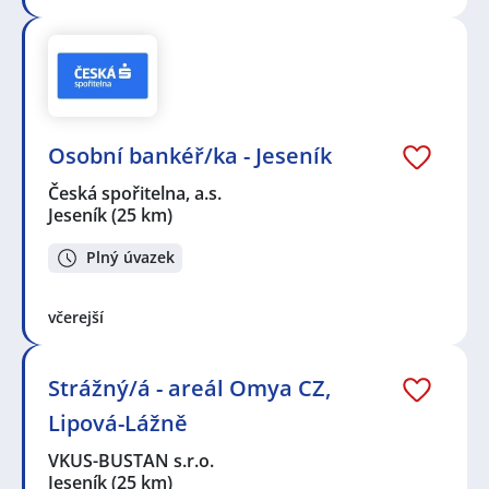
Osobní bankéř/ka - Jeseník
Česká spořitelna, a.s.
Jeseník
(25 km)
Plný úvazek
včerejší
Strážný/á - areál Omya CZ,
Lipová-Lážně
VKUS-BUSTAN s.r.o.
Jeseník
(25 km)