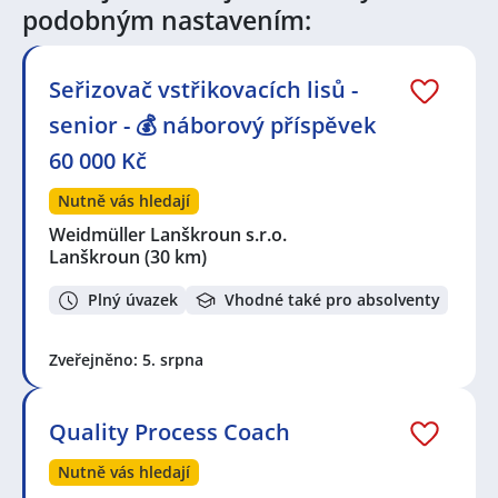
Celá ČR
,
Lanškroun
,
Králíky, okres Ústí nad Orlicí
,
podobným nastavením:
Červená Voda
,
Šumperk
,
Štíty
,
Filipovice, Bělá pod
Pradědem
,
Lipová-lázně
,
Zábřeh
,
Jeseník
,
Orlice,
Letohrad
,
Karlova Studánka
,
Hrabová
,
Žichlínské
Seřizovač vstřikovacích lisů -
Předměstí, Lanškroun
,
Letohrad
,
Žamberk
,
Helvíkovice
,
Mohelnice, okres Šumperk
senior - 💰 náborový příspěvek
60 000 Kč
Nutně vás hledají
Weidmüller Lanškroun s.r.o.
Lanškroun
(30 km)
Plný úvazek
Vhodné také pro absolventy
Zveřejněno: 5. srpna
Quality Process Coach
Nutně vás hledají