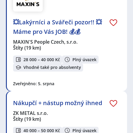
💥Lakýrníci a Svářeči pozor!! 💥
Máme pro Vás JOB! 💰💰
MAXIN'S People Czech, s.r.o.
Štíty
(19 km)
28 000 – 40 000 Kč
Plný úvazek
Vhodné také pro absolventy
Zveřejněno: 5. srpna
Nákupčí + nástup možný ihned
ZK METAL s.r.o.
Štíty
(19 km)
40 000 – 50 000 Kč
Plný úvazek