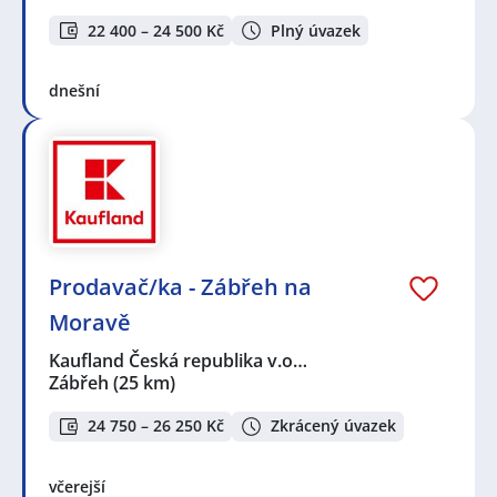
22 400 – 24 500 Kč
Plný úvazek
dnešní
Prodavač/ka - Zábřeh na
Moravě
Kaufland Česká republika v.o…
Zábřeh
(25 km)
24 750 – 26 250 Kč
Zkrácený úvazek
včerejší