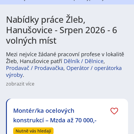
Nabídky práce Žleb,
Hanušovice - Srpen 2026 - 6
volných míst
Mezi nejvíce žádané pracovní profese v lokalitě
Žleb, Hanušovice patří
Dělník / Dělnice
,
Prodavač / Prodavačka
,
Operátor / operátorka
výroby
.
zobrazit více
Na
JenPráce.cz
naleznete širokou nabídku pravidelně
aktualizovaných a doplňovaných inzerátů
práce
i
brigády
. Najdete zde široké množství různých oborů
a profesí, o které mají firmy aktuálně největší zájem a
Montér/ka ocelových
je pro ně velmi podstatné obsadit pracovní pozici v co
konstrukcí – Mzda až 70 000,-
nejkratším možném termínu. Mezi takové profese
patří nyní nejvíce
kuchař / kuchařka
,
řidič / řidička
,
Nutně vás hledají
dělník / dělnice
,
dělník / dělnice
nebo máte zájem o