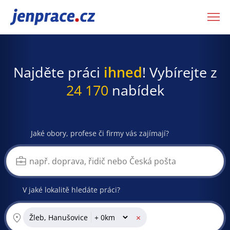
JenPráce.cz
Najděte práci
ihned
! Vybírejte z
24 170
nabídek
Jaké obory, profese či firmy vás zajímají?
V jaké lokalitě hledáte práci?
×
Žleb, Hanušovice