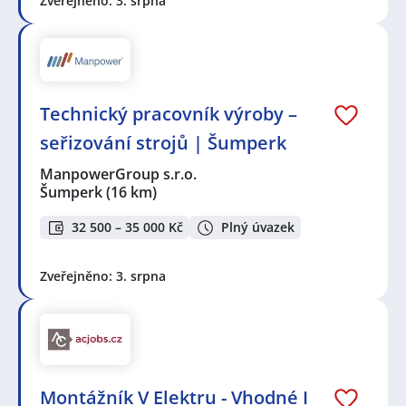
Zveřejněno: 3. srpna
Technický pracovník výroby –
seřizování strojů | Šumperk
ManpowerGroup s.r.o.
Šumperk
(16 km)
32 500 – 35 000 Kč
Plný úvazek
Zveřejněno: 3. srpna
Montážník V Elektru - Vhodné I