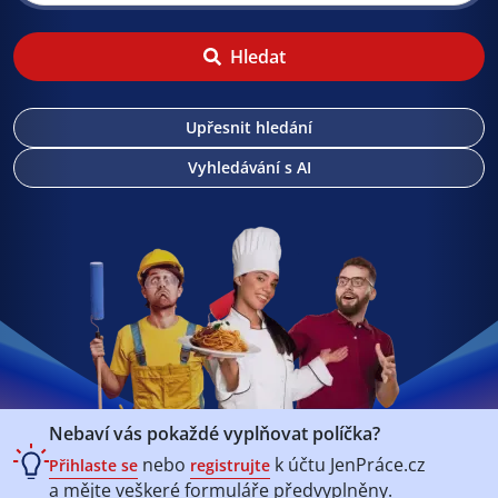
Hledat
Upřesnit hledání
Vyhledávání s AI
Nebaví vás pokaždé vyplňovat políčka?
nebo
k účtu
JenPráce.cz
Přihlaste se
registrujte
a mějte veškeré
formuláře předvyplněny.