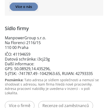
Více o nás
Sídlo firmy
ManpowerGroup s.r.o.
Na Florenci 2116/15
110 00 Praha
IČO: 41194659
Datová schránka: i3cj23g
Další informace:
GPS: 50.08929,14.435296,
S-JTSK: -741787.49 -1042963.65, RUIAN: 42793335
Poznámka:
Tato adresa je sídlem společnosti a nemusí se
shodovat s adresou, kam firma hledá nové pracovníky.
Adresa pracovní nabídky je uvedena v inzerci - v poli
Lokalita.
Více o firmě
Recenze od zaměstnanců