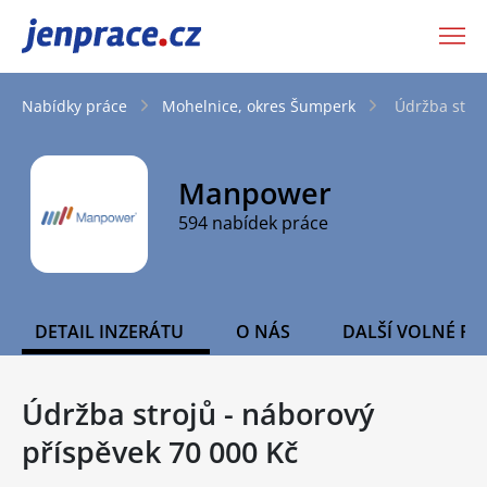
JenPráce.cz
Nabídky práce
Mohelnice, okres Šumperk
Údržba stroj
Manpower
594 nabídek práce
DETAIL INZERÁTU
O NÁS
DALŠÍ VOLNÉ PO
Údržba strojů - náborový
příspěvek 70 000 Kč