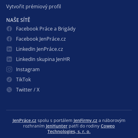
Vytvořit prémiový profil
NAŠE SÍTĚ
Facebook Práce a Brigády
Facebook JenPráce.cz
LinkedIn JenPráce.cz
LinkedIn skupina JenHR
Instagram
TikTok
Twitter / X
JenPráce.cz
spolu s portálem
JenFirmy.cz
a náborovým
rozhraním
JenHunter
patří do rodiny
Coweo
Technologies, s. r. o.