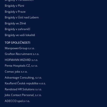
Brigády v Plzni
Brigády v Praze
Brigády v Ústí nad Labem
Brigády ve Zlíně
Brigády v zahraničí
Brigády ve vaší
lokalitě
TOP SPOLEČNOSTI
ManpowerGroup s.r.o.
Grafton Recruitment s.r.o.
HOFMANN WIZARD s.r.o.
Penta Hospitals CZ, s.r.o.
Comac jobs s.r.o.
Advantage Consulting, s.r.o.
Kaufland Česká republika v.o.s.
Randstad HR Solutions s.r.o.
Jobs Contact Personal, s.r.o.
ADECCO spol.s r.o.