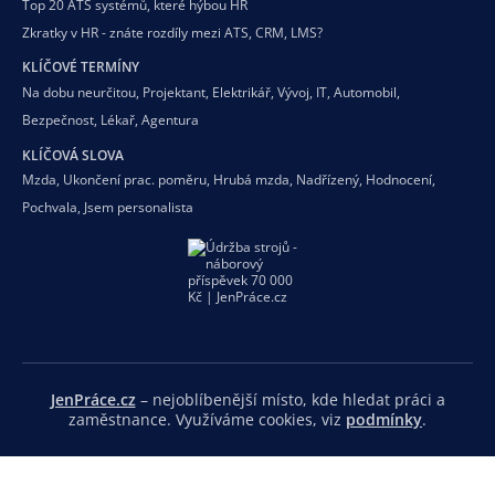
Top 20 ATS systémů, které hýbou HR
Zkratky v HR - znáte rozdíly mezi ATS, CRM, LMS?
KLÍČOVÉ TERMÍNY
Na dobu neurčitou
,
Projektant
,
Elektrikář
,
Vývoj
,
IT
,
Automobil
,
Bezpečnost
,
Lékař
,
Agentura
KLÍČOVÁ SLOVA
Mzda
,
Ukončení prac. poměru
,
Hrubá mzda
,
Nadřízený
,
Hodnocení
,
Pochvala
,
Jsem personalista
JenPráce.cz
– nejoblíbenější místo, kde hledat práci a
zaměstnance. Využíváme cookies, viz
podmínky
.