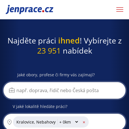
JenPráce.cz
Najděte práci
ihned
! Vybírejte z
23 951
nabídek
Jaké obory, profese či firmy vás zajímají?
V jaké lokalitě hledáte práci?
×
Kralovice, Nebahovy