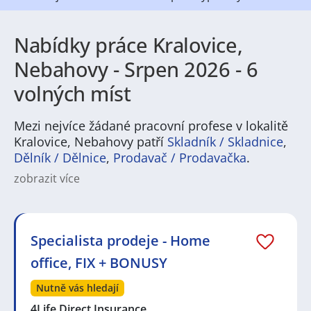
Nabídky práce Kralovice,
Nebahovy - Srpen 2026 - 6
volných míst
Mezi nejvíce žádané pracovní profese v lokalitě
Kralovice, Nebahovy patří
Skladník / Skladnice
,
Dělník / Dělnice
,
Prodavač / Prodavačka
.
zobrazit více
Na
JenPráce.cz
naleznete širokou nabídku pravidelně
aktualizovaných a doplňovaných inzerátů
práce
i
brigády
. Najdete zde široké množství různých oborů
a profesí, o které mají firmy aktuálně největší zájem a
Specialista prodeje - Home
je pro ně velmi podstatné obsadit pracovní pozici v co
office, FIX + BONUSY
nejkratším možném termínu. Mezi takové profese
patří nyní nejvíce
kuchař / kuchařka
,
řidič / řidička
,
Nutně vás hledají
dělník / dělnice
,
dělník / dělnice
nebo máte zájem o
profesi
prodavač / prodavačka
? Mezi nejvíce
4Life Direct Insurance…