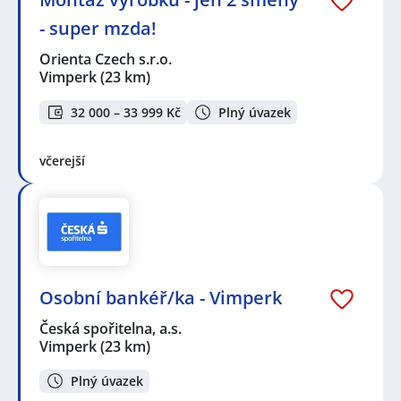
- super mzda!
Orienta Czech s.r.o.
Vimperk
(23 km)
32 000 – 33 999 Kč
Plný úvazek
včerejší
Osobní bankéř/ka - Vimperk
Česká spořitelna, a.s.
Vimperk
(23 km)
Plný úvazek