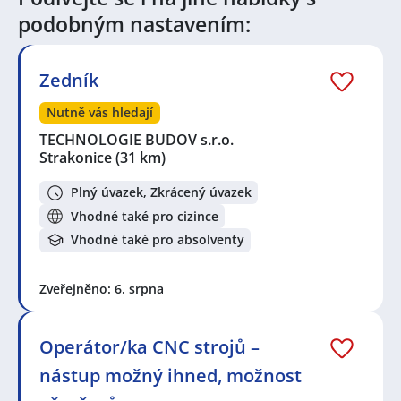
Vedoucí pracovník / pracovnice
,
Obchodní zástupce /
zástupkyně
,
Obsluha strojů
,
Technik / technička
podobným nastavením:
automatizace
Seznam lokalit v zobrazených inzerátech:
Zedník
Celá ČR
,
Strakonice
,
Český Krumlov
,
České Budějovice
4, České Budějovice
,
Prachatice
,
Prachatice II,
Nutně vás hledají
Prachatice
,
Chelčice
,
Vodňany
,
Volary
,
Nišovice
,
TECHNOLOGIE BUDOV s.r.o.
Čkyně
,
Protivín
,
Vimperk
,
Vimperk II, Vimperk
,
Strakonice
(31 km)
Homole
,
České Budějovice 2, České Budějovice
,
Domoradice, Český Krumlov
,
České Budějovice 3,
Plný úvazek, Zkrácený úvazek
České Budějovice
,
Temelín
,
České Budějovice
Vhodné také pro cizince
Vhodné také pro absolventy
Zveřejněno: 6. srpna
Operátor/ka CNC strojů –
nástup možný ihned, možnost