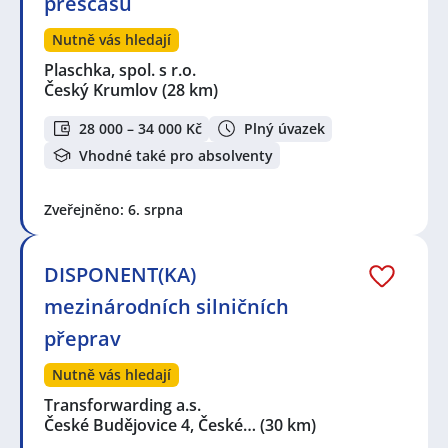
přesčasů
Nutně vás hledají
Plaschka, spol. s r.o.
Český Krumlov
(28 km)
28 000 – 34 000 Kč
Plný úvazek
Vhodné také pro absolventy
Zveřejněno: 6. srpna
DISPONENT(KA)
mezinárodních silničních
přeprav
Nutně vás hledají
Transforwarding a.s.
České Budějovice 4, České…
(30 km)