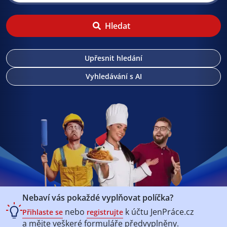
Hledat
Upřesnit hledání
Vyhledávání s AI
Nebaví vás pokaždé vyplňovat políčka?
nebo
k účtu
JenPráce.cz
Přihlaste se
registrujte
a mějte veškeré
formuláře předvyplněny.