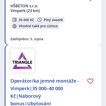
HŠBETON s.r.o.
Vimperk
(23 km)
35 000 Kč
Plný úvazek
Vhodné také pro cizince
Zveřejněno: 5. srpna
Operátor/ka jemné montáže -
Vimperk|35 000–40 000
Kč|Náborový
bonus|Ubytování