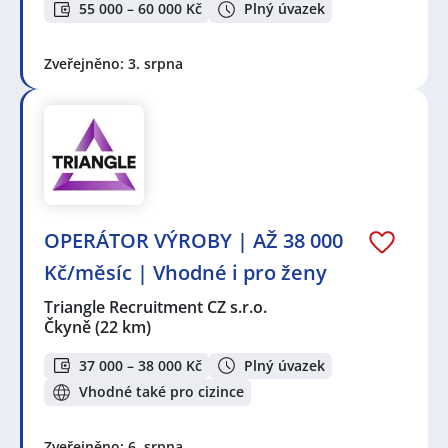
55 000 – 60 000 Kč
Plný úvazek
Zveřejněno: 3. srpna
OPERÁTOR VÝROBY | AŽ 38 000
Kč/měsíc | Vhodné i pro ženy
Triangle Recruitment CZ s.r.o.
Čkyně
(22 km)
37 000 – 38 000 Kč
Plný úvazek
Vhodné také pro cizince
Zveřejněno: 6. srpna