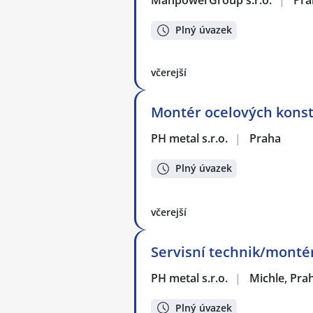
ManpowerGroup s.r.o.
|
Pra
Plný úvazek
včerejší
Montér ocelových konst
PH metal s.r.o.
|
Praha
Plný úvazek
včerejší
Servisní technik/monté
PH metal s.r.o.
|
Michle, Pra
Plný úvazek