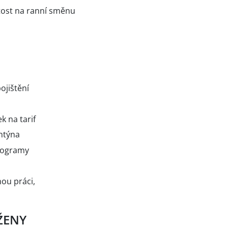
itost na ranní směnu
ojištění
k na tarif
ntýna
programy
ou práci,
ŽENY