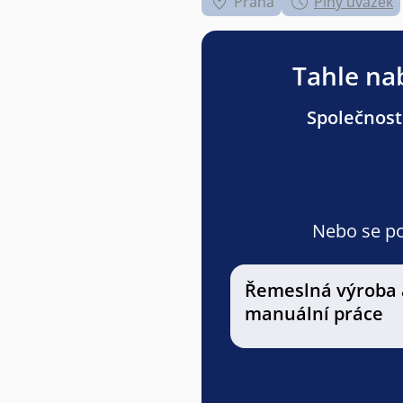
Praha
Plný úvazek
Tahle nab
Společnost
Nebo se pod
Řemeslná výroba 
manuální práce