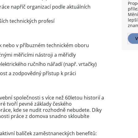
Prop
ce napříč organizací podle aktuálních
příle
Mění
lepší
ších technických profesí
znam
V
k nebo v příbuzném technickém oboru
nými měřicími nástroji a měřidly
ektrického ručního nářadí (např. vrtačky)
vost a zodpovědný přístup k práci
vební společnosti s více než 60letou historií a
teré tvoří pevné základy českého
práce, kde se nudit rozhodně nebudete. Díky
osti práce z domova snadno skloubíte
aktivní balíček zaměstnaneckých benefitů: