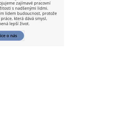
ojujeme zajímavé pracovní
žitosti s nadšenými lidmi.
m lidem budoucnost, protože
 práce, která dává smysl,
ená lepší život.
íce o nás