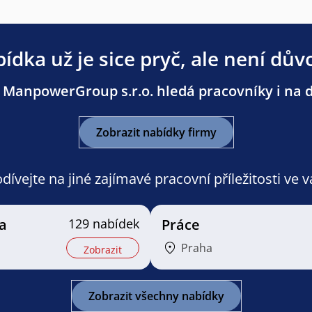
ídka už je sice pryč, ale není dův
 ManpowerGroup s.r.o. hledá pracovníky i na da
Zobrazit nabídky firmy
ívejte na jiné zajímavé pracovní příležitosti ve 
a
129 nabídek
Práce
Praha
Zobrazit
Zobrazit všechny nabídky