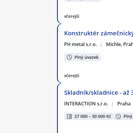
včerejší
Konstruktér zámečnick
PH metal s.r.o.
|
Michle, Pra
Plný úvazek
včerejší
Skladník/skladnice - až
INTERACTION s.r.o.
|
Praha
27 000 – 30 000 Kč
Plný