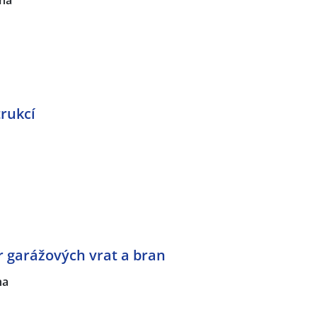
ha
rukcí
r garážových vrat a bran
ha