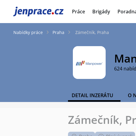
JenPráce.cz
Práce
Brigády
Poradn
Nabídky práce
Praha
Zámečník, Praha
Man
624 nabí
DETAIL INZERÁTU
O 
Zámečník, P