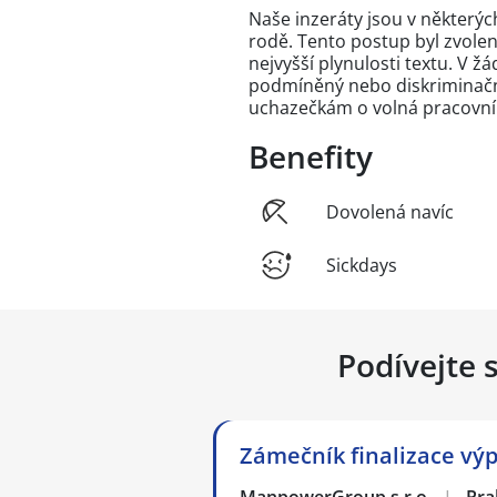
Naše inzeráty jsou v někter
rodě. Tento postup byl zvole
nejvyšší plynulosti textu. V 
podmíněný nebo diskriminační
uchazečkám o volná pracovní
Benefity
Dovolená navíc
Sickdays
Podívejte 
Zámečník finalizace vý