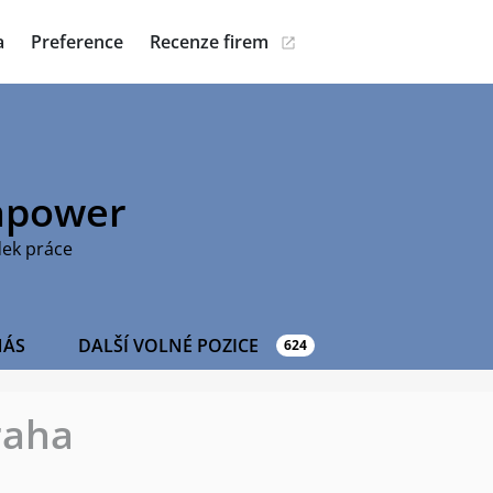
a
Preference
Recenze firem
power
dek práce
NÁS
DALŠÍ VOLNÉ POZICE
624
raha