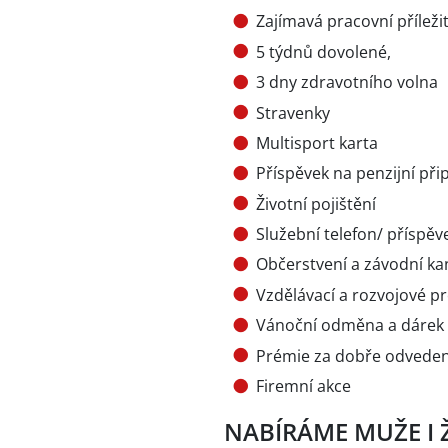
Zajímavá pracovní přílež
5 týdnů dovolené,
3 dny zdravotního volna
Stravenky
Multisport karta
Příspěvek na penzijní přip
Životní pojištění
Služební telefon/ příspěve
Občerstvení a závodní ka
Vzdělávací a rozvojové 
Vánoční odměna a dárek
Prémie za dobře odveden
Firemní akce
NABÍRÁME MUŽE I 