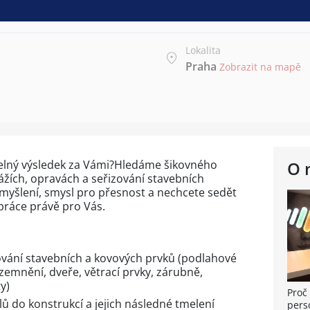
Lokalita
Praha
Zobrazit na mapě
telný výsledek za Vámi?Hledáme šikovného
O 
ážích, opravách a seřizování stavebních
myšlení, smysl pro přesnost a nechcete sedět
 práce právě pro Vás.
vání stavebních a kovových prvků (podlahové
zemnění, dveře, větrací prvky, zárubně,
y)
Proč 
lů do konstrukcí a jejich následné tmelení
pers