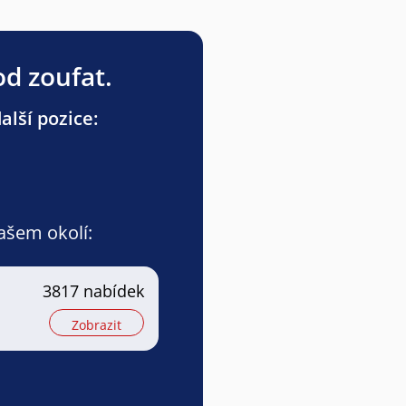
od zoufat.
lší pozice:
vašem okolí:
3817 nabídek
Zobrazit