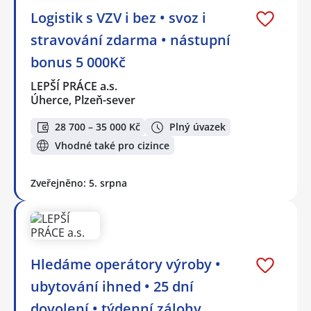
Logistik s VZV i bez • svoz i
stravování zdarma • nástupní
bonus 5 000Kč
LEPŠÍ PRÁCE a.s.
Úherce, Plzeň-sever
28 700 – 35 000 Kč
Plný úvazek
Vhodné také pro cizince
Zveřejněno: 5. srpna
Hledáme operátory výroby •
ubytování ihned • 25 dní
dovolení • týdenní zálohy