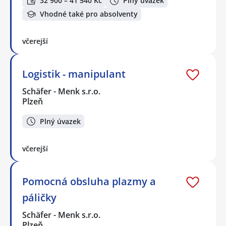
32 900 – 41 540 Kč
Plný úvazek
Vhodné také pro absolventy
včerejší
Logistik - manipulant
Schäfer - Menk s.r.o.
Plzeň
Plný úvazek
včerejší
Pomocná obsluha plazmy a
páličky
Schäfer - Menk s.r.o.
Plzeň