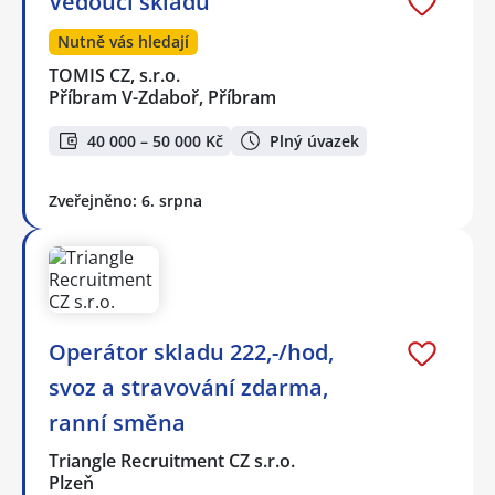
Vedoucí skladu
Nutně vás hledají
TOMIS CZ, s.r.o.
Příbram V-Zdaboř, Příbram
40 000 – 50 000 Kč
Plný úvazek
Zveřejněno: 6. srpna
Operátor skladu 222,-/hod,
svoz a stravování zdarma,
ranní směna
Triangle Recruitment CZ s.r.o.
Plzeň