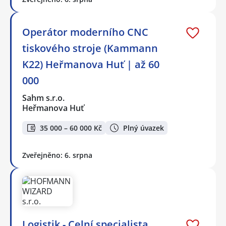
Operátor moderního CNC
tiskového stroje (Kammann
K22) Heřmanova Huť | až 60
000
Sahm s.r.o.
Heřmanova Huť
35 000 – 60 000 Kč
Plný úvazek
Zveřejněno: 6. srpna
Logistik - Celní specialista