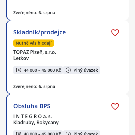
Zveřejněno: 6. srpna
Skladník/prodejce
Nutně vás hledají
TOPAZ Plzeň, s.r.o.
Letkov
44 000 – 45 000 Kč
Plný úvazek
Zveřejněno: 6. srpna
Obsluha BPS
I N T E G R O a. s.
Kladruby, Rokycany
40 000 – 45 000 Kč
Plný úvazek