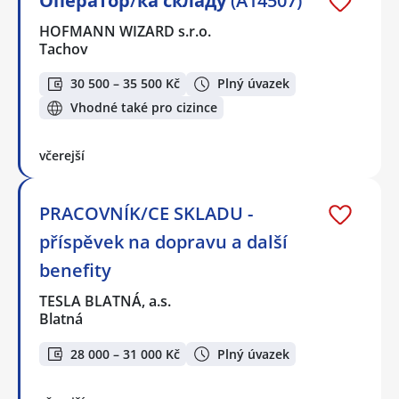
Оператор/ка складу (A14507)
HOFMANN WIZARD s.r.o.
Tachov
30 500 – 35 500 Kč
Plný úvazek
Vhodné také pro cizince
včerejší
PRACOVNÍK/CE SKLADU -
příspěvek na dopravu a další
benefity
TESLA BLATNÁ, a.s.
Blatná
28 000 – 31 000 Kč
Plný úvazek