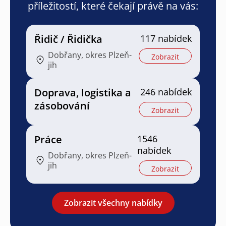
příležitostí, které čekají právě na vás:
Řidič / Řidička
117 nabídek
Dobřany, okres Plzeň-
Zobrazit
jih
Doprava, logistika a
246 nabídek
zásobování
Zobrazit
Práce
1546
nabídek
Dobřany, okres Plzeň-
jih
Zobrazit
Zobrazit všechny nabídky