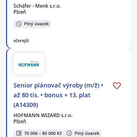
Schäfer - Menk s.r.o.
Plzeň
Plný úvazek
včerejší
Senior plánovač výroby (m/ž) •
až 80 tis. • bonus + 13. plat
(A14309)
HOFMANN WIZARD s.r.o.
Plzeň
70 000 – 80 000 Kč
Plný úvazek