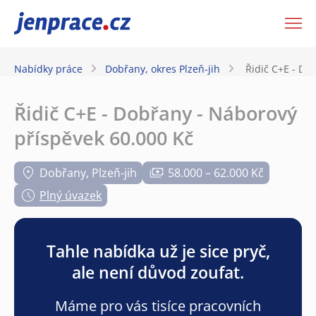
JenPráce.cz
Nabídky práce
Dobřany, okres Plzeň-jih
Řidič C+E - Do
Řidič C+E - Dobřany - Náborový
příspěvek 60.000 Kč
Dobřany, Plzeň-jih
58.000 – 62.000 Kč
Plný úvazek
Tahle nabídka už je sice pryč,
ale není důvod zoufat.
Máme pro vás tisíce pracovních