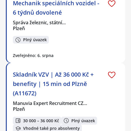
Mechanik speciálních vozidel -
6 týdnů dovolené
Správa železnic, státní…
Plzeň
Plný úvazek
Zveřejněno: 6. srpna
Skladník VZV | Až 36 000 Kč +
benefity | 15 min od Plzně
(A11672)
Manuvia Expert Recruitment CZ…
Plzeň
30 000 – 36 000 Kč
Plný úvazek
Vhodné také pro absolventy