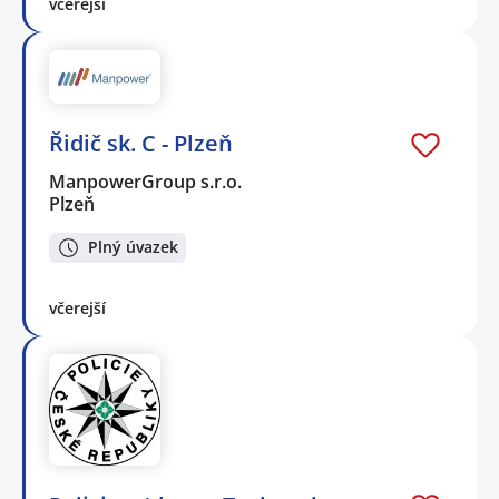
včerejší
Řidič sk. C - Plzeň
ManpowerGroup s.r.o.
Plzeň
Plný úvazek
včerejší