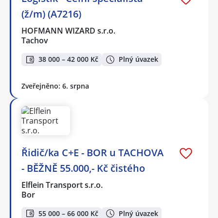
(ž/m) (A7216)
HOFMANN WIZARD s.r.o.
Tachov
38 000 – 42 000 Kč
Plný úvazek
Zveřejněno: 6. srpna
Řidič/ka C+E - BOR u TACHOVA
- BĚŽNĚ 55.000,- Kč čistého
Elflein Transport s.r.o.
Bor
55 000 – 66 000 Kč
Plný úvazek