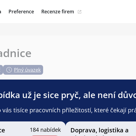
a
Preference
Recenze firem
adnice
č
Plný úvazek
ídka už je sice pryč, ale není dův
ás tisíce pracovních příležitostí, které čekají pr
ce
184 nabídek
Doprava, logistika a