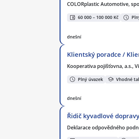
COLORplastic Automotive, spol.
60 000 – 100 000 Kč
Pln
dnešní
Klientský poradce / Kli
Kooperativa pojišťovna, a.s.,
Plný úvazek
Vhodné ta
dnešní
Řidič kyvadlové doprav
Deklarace odpovědného podnik