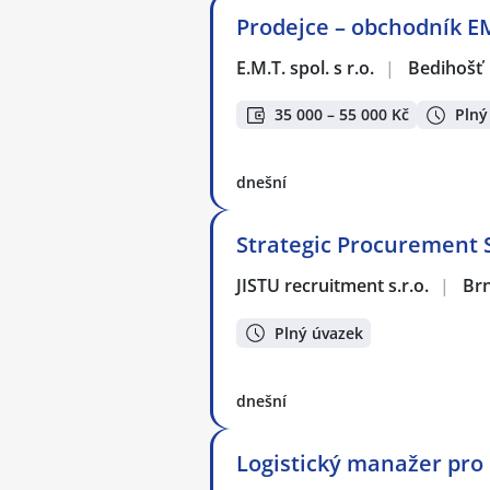
Prodejce – obchodník E
E.M.T. spol. s r.o.
|
Bedihošť
35 000 – 55 000 Kč
Plný
dnešní
Strategic Procurement S
JISTU recruitment s.r.o.
|
Br
Plný úvazek
dnešní
Logistický manažer pro