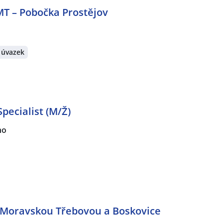
MT – Pobočka Prostějov
 úvazek
pecialist (M/Ž)
no
 Moravskou Třebovou a Boskovice