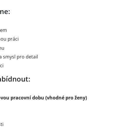
me:
cem
ou práci
mu
 smysl pro detail
ci
bídnout:
ovou pracovní dobu (vhodné pro ženy)
ti