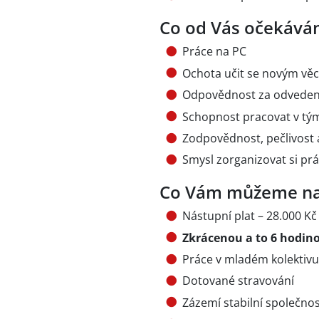
Co od Vás očekává
Práce na PC
Ochota učit se novým vě
Odpovědnost za odveden
Schopnost pracovat v tý
Zodpovědnost, pečlivost a
Smysl zorganizovat si prá
Co Vám můžeme na
Nástupní plat – 28.000 Kč
Zkrácenou a to 6 hodin
Práce v mladém kolektivu
Dotované stravování
Zázemí stabilní společnos