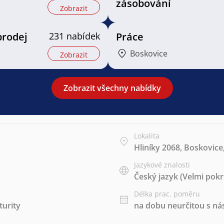
zásobování
Zobrazit
prodej
231 nabídek
Práce
Boskovice
Zobrazit
Zobrazit všechny nabídky
Lokalita
Hliníky 2068, Boskovice
Jazykové znalosti
Český jazyk
(Velmi pokr
Délka prac. poměru
urity
na dobu neurčitou s 