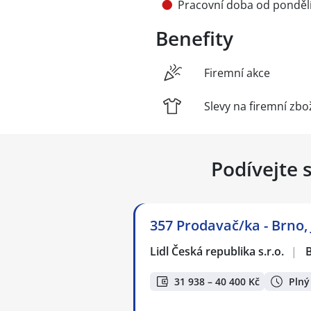
Pracovní doba od ponděl
Benefity
Firemní akce
Slevy na firemní zbo
Podívejte 
357 Prodavač/ka - Brno,
Lidl Česká republika s.r.o.
|
B
31 938 – 40 400 Kč
Plný