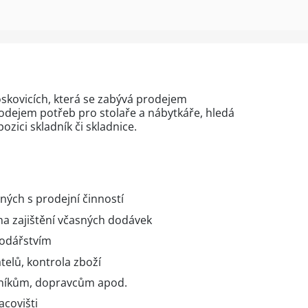
Boskovicích, která se zabývá prodejem
odejem potřeb pro stolaře a nábytkáře, hledá
ozici skladník či skladnice.
ných s prodejní činností
na zajištění včasných dodávek
odářstvím
telů, kontrola zboží
zníkům, dopravcům apod.
covišti