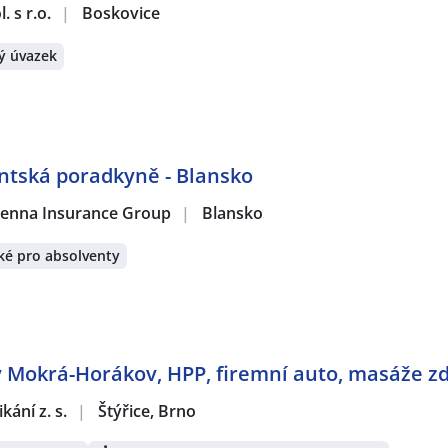
 s r.o.
|
Boskovice
ý úvazek
entská poradkyně - Blansko
 Vienna Insurance Group
|
Blansko
ké pro absolventy
y Mokrá-Horákov, HPP, firemní auto, masáže z
ání z. s.
|
Štýřice, Brno