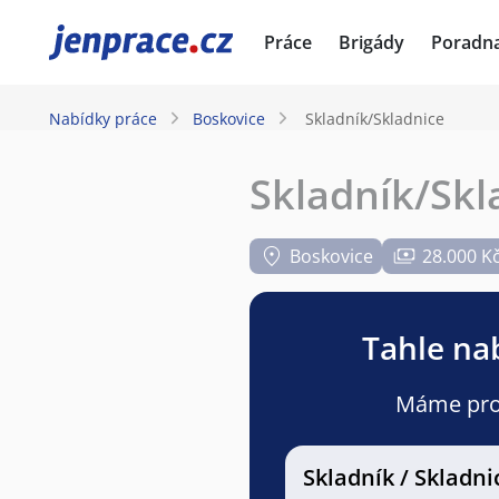
JenPráce.cz
Práce
Brigády
Poradn
Nabídky práce
Boskovice
Skladník/Skladnice
Skladník/Skl
Boskovice
28.000 K
Tahle nab
Máme pro v
Skladník / Skladni