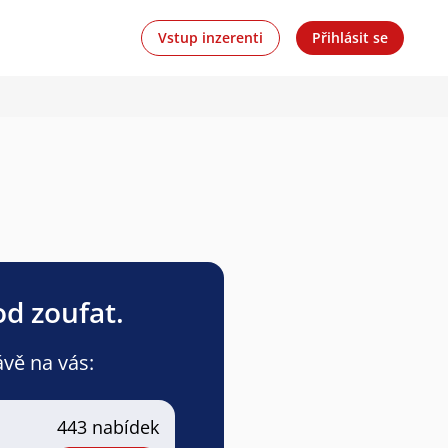
Vstup inzerenti
Přihlásit se
od zoufat.
ávě na vás:
443 nabídek