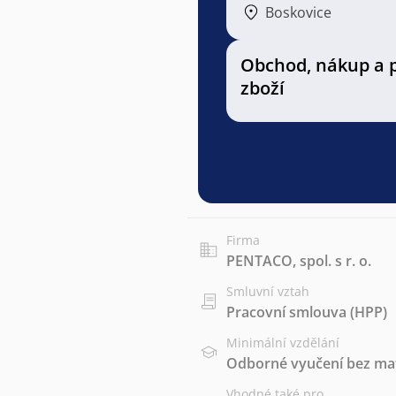
Boskovice
Obchod, nákup a 
zboží
Firma
PENTACO, spol. s r. o.
Smluvní vztah
Pracovní smlouva (HPP)
Minimální vzdělání
Odborné vyučení bez mat
Vhodné také pro