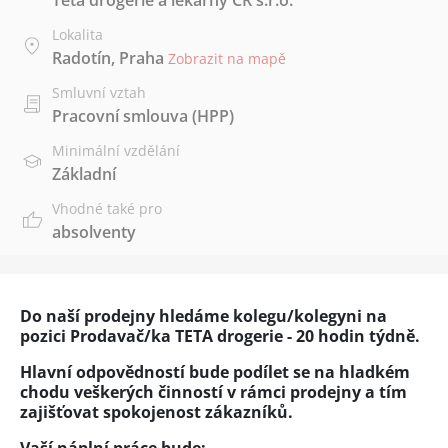
Teta drogerie a lékárny ČR s.r.o.
Lokalita
Radotín, Praha
Zobrazit na mapě
Smluvní vztah
Pracovní smlouva (HPP)
Minimální vzdělání
Základní
Vhodné také pro
absolventy
Do naší prodejny hledáme kolegu/kolegyni na
pozici Prodavač/ka TETA drogerie - 20 hodin týdně.
Hlavní odpovědností bude podílet se na hladkém
chodu veškerých činností v rámci prodejny a tím
zajišťovat spokojenost zákazníků.