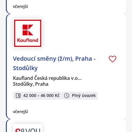
včerejší
Vedoucí směny (ž/m), Praha -
Stodůlky
Kaufland Česká republika v.o…
Stodůlky, Praha
42 000 – 46 000 Kč
Plný úvazek
včerejší