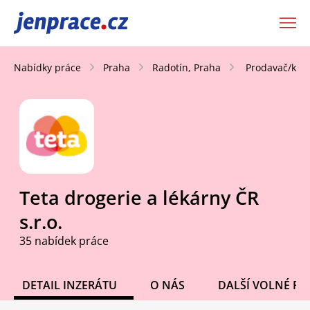
JenPráce.cz
Nabídky práce
Praha
Radotín, Praha
Prodavač/ka T
Teta drogerie a lékárny ČR
s.r.o.
35 nabídek práce
DETAIL INZERÁTU
O NÁS
DALŠÍ VOLNÉ PO