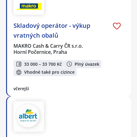
Skladový operátor - výkup
vratných obalů
MAKRO Cash & Carry ČR s.r.o.
Horní Počernice, Praha
33 000 – 33 700 Kč
Plný úvazek
Vhodné také pro cizince
včerejší