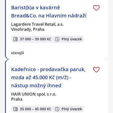
Barist(k)a v kavárně
Bread&Co. na Hlavním nádraží
Lagardere Travel Retail, a.s.
Vinohrady, Praha
37 000 – 39 000 Kč
Plný úvazek
včerejší
Kadeřnice - prodavačka paruk,
mzda až 45.000 Kč (m/ž) -
nástup možný ihned
HAIR UNION spol. s r.o.
Praha
35 000 – 45 000 Kč
Plný úvazek