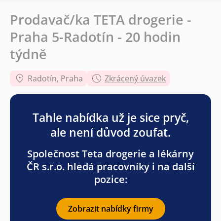
Prodavač/ka TETA drogerie -
Praha 5-Radotín - 20 hodin
týdně
Radotín, Praha
Zkrácený úvazek
Tahle nabídka už je sice pryč,
ale není důvod zoufat.
Společnost Teta drogerie a lékárny
ČR s.r.o. hledá pracovníky i na další
pozice:
Zobrazit nabídky firmy