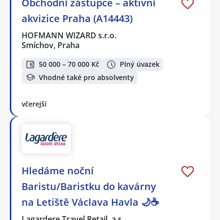
Obchodní zástupce – aktivní
akvizice Praha (A14443)
HOFMANN WIZARD s.r.o.
Smíchov, Praha
50 000 – 70 000 Kč
Plný úvazek
Vhodné také pro absolventy
včerejší
Hledáme noční
Baristu/Baristku do kavárny
na Letiště Václava Havla 🌙☕
Lagardere Travel Retail, a.s.