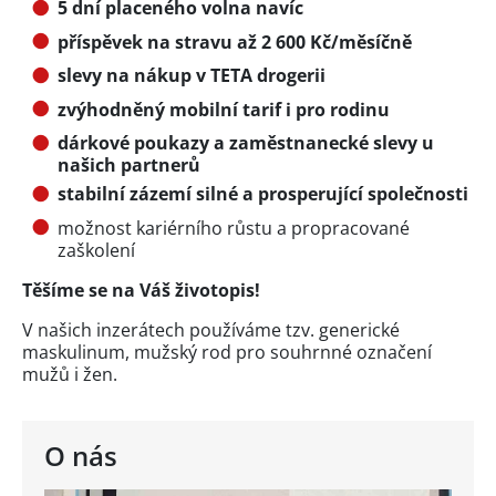
5 dní placeného volna navíc
příspěvek na stravu až 2 600 Kč/měsíčně
slevy na nákup v TETA drogerii
zvýhodněný mobilní tarif i pro rodinu
dárkové poukazy a zaměstnanecké slevy u
našich partnerů
stabilní zázemí silné a prosperující společnosti
možnost kariérního růstu a propracované
zaškolení
Těšíme se na Váš životopis!
V našich inzerátech používáme tzv. generické
maskulinum, mužský rod pro souhrnné označení
mužů i žen.
O nás