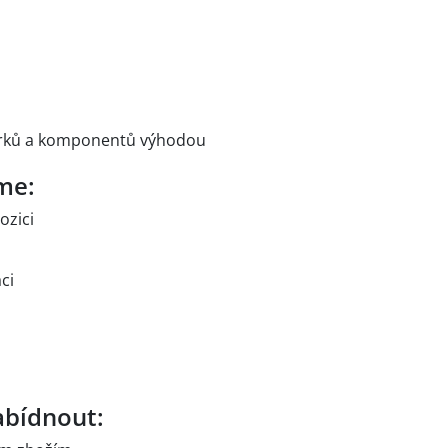
erků a komponentů výhodou
me:
ozici
ci
bídnout: