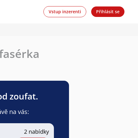
Vstup inzerenti
Přihlásit se
 fasérka
od zoufat.
ávě na vás:
2 nabídky