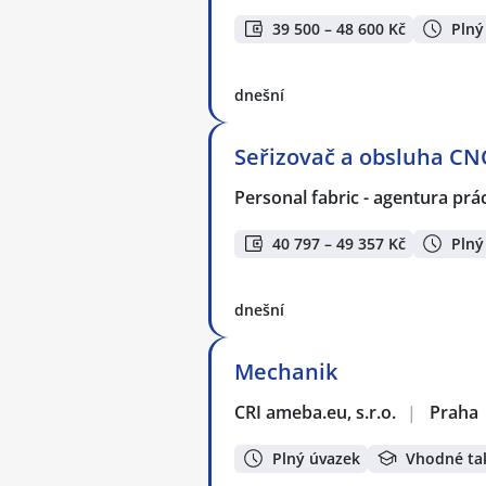
39 500 – 48 600 Kč
Plný
dnešní
Seřizovač a obsluha CNC
Personal fabric - agentura prác
40 797 – 49 357 Kč
Plný
dnešní
Mechanik
CRI ameba.eu, s.r.o.
|
Praha
Plný úvazek
Vhodné ta