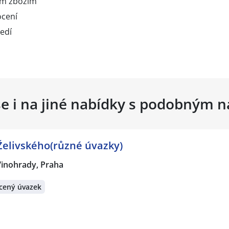
ím zbožím
ocení
edí
se i na jiné nabídky s podobným 
Želivského(různé úvazky)
Vinohrady, Praha
cený úvazek