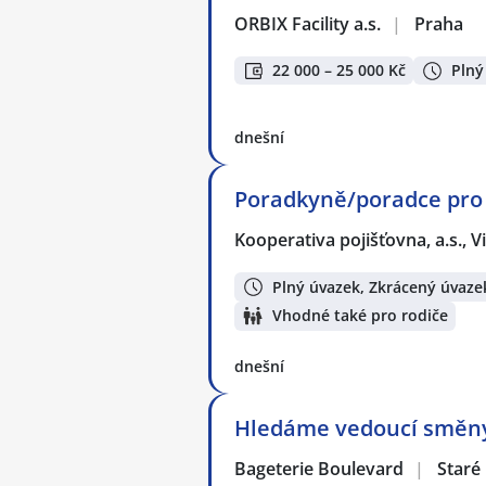
ORBIX Facility a.s.
|
Praha
22 000 – 25 000 Kč
Plný
dnešní
Poradkyně/poradce pro 
Kooperativa pojišťovna, a.s.,
Plný úvazek, Zkrácený úvaze
Vhodné také pro rodiče
dnešní
Hledáme vedoucí směny 
Bageterie Boulevard
|
Staré