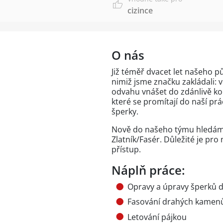
cizince
O nás
Již téměř dvacet let našeho pů
nimiž jsme značku zakládali: v
odvahu vnášet do zdánlivě ko
které se promítají do naší prá
šperky.
Nově do našeho týmu hledáme
Zlatník/Fasér. Důležité je pr
přístup.
Náplň práce:
Opravy a úpravy šperků 
Fasování drahých kamenů
Letování pájkou