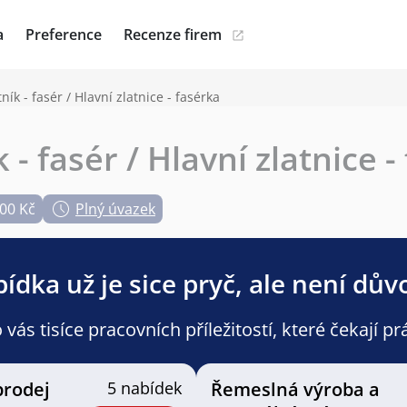
a
Preference
Recenze firem
tník - fasér / Hlavní zlatnice - fasérka
 - fasér / Hlavní zlatnice -
00 Kč
Plný úvazek
ídka už je sice pryč, ale není dův
ás tisíce pracovních příležitostí, které čekají pr
prodej
5 nabídek
Řemeslná výroba a