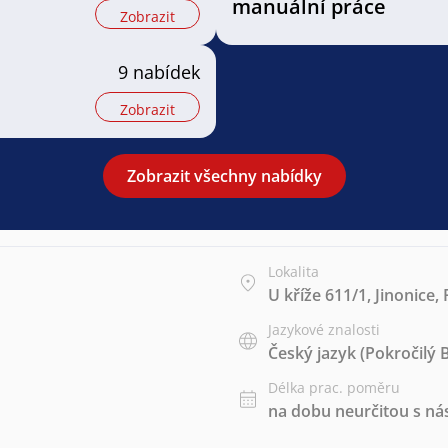
manuální práce
Zobrazit
9 nabídek
Zobrazit
Zobrazit všechny nabídky
Lokalita
U kříže 611/1, Jinonice,
Jazykové znalosti
Český jazyk
(Pokročilý 
Délka prac. poměru
na dobu neurčitou s 