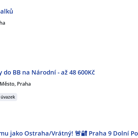
palků
ha
do BB na Národní - až 48 600Kč
 Město, Praha
 úvazek
mu jako Ostraha/Vrátný! 🚨🔐 Praha 9 Dolní P