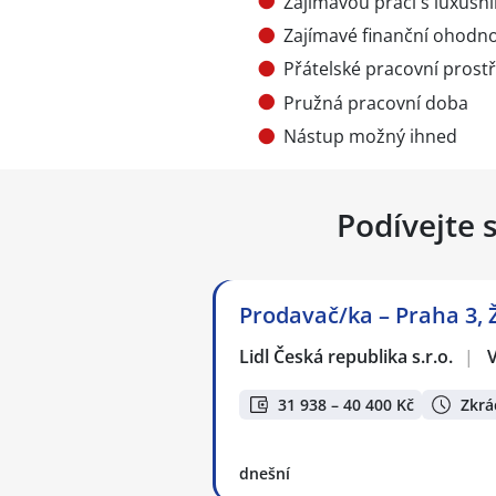
Zajímavou práci s luxusn
Zajímavé finanční ohodn
Přátelské pracovní prostř
Pružná pracovní doba
Nástup možný ihned
Podívejte 
Prodavač/ka – Praha 3, 
Lidl Česká republika s.r.o.
|
31 938 – 40 400 Kč
Zkrá
dnešní