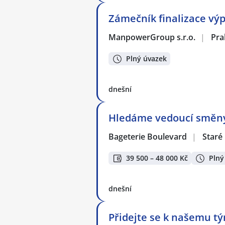
Zámečník finalizace vý
ManpowerGroup s.r.o.
|
Pra
Plný úvazek
dnešní
Hledáme vedoucí směny 
Bageterie Boulevard
|
Staré
39 500 – 48 000 Kč
Plný
dnešní
Přidejte se k našemu tý