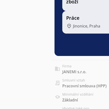
zboží
Práce
Jinonice, Praha
Firma
JANEMI s.r.o.
Smluvní vztah
Pracovní smlouva (HPP)
Minimální vzdělání
Základní
Vhodné také pro