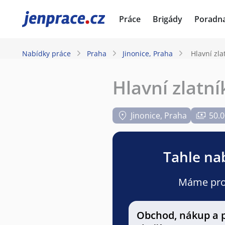
JenPráce.cz
Práce
Brigády
Poradn
Nabídky práce
Praha
Jinonice, Praha
Hlavní zla
Hlavní zlatník
Jinonice, Praha
50.0
Tahle nab
Máme pro v
Obchod, nákup a 