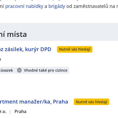
lní
pracovní nabídky
a
brigády
od zaměstnavatelů na 
ní místa
oz zásilek, kurýr DPD
Nutně vás hledají
a
 úvazek
Vhodné také pro cizince
artment manažer/ka, Praha
Nutně vás hledají
r.o.
|
Praha