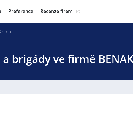
a
Preference
Recenze firem
s.r.o.
 a brigády ve firmě BENAK 