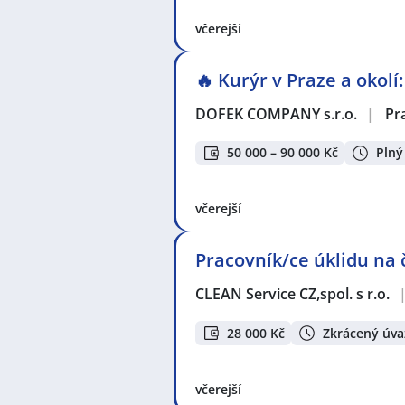
včerejší
🔥 Kurýr v Praze a okolí
DOFEK COMPANY s.r.o.
|
Pr
50 000 – 90 000 Kč
Plný
včerejší
Pracovník/ce úklidu na
CLEAN Service CZ,spol. s r.o.
28 000 Kč
Zkrácený úva
včerejší