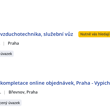
 vzduchotechnika, služební vůz
Nutně vás hledají
.
|
Praha
 úvazek
 kompletace online objednávek, Praha - Vypich
.
|
Břevnov, Praha
cený úvazek