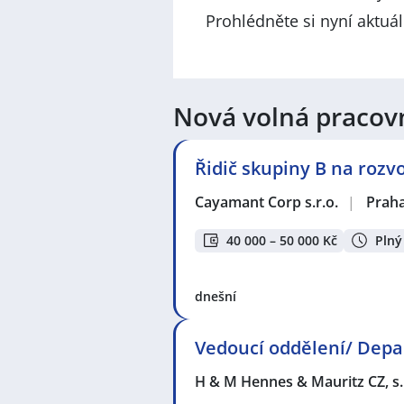
Prohlédněte si nyní aktuá
Nová volná pracov
Řidič skupiny B na rozv
Cayamant Corp s.r.o.
|
Prah
40 000 – 50 000 Kč
Plný
dnešní
Vedoucí oddělení/ Dep
H & M Hennes & Mauritz CZ, s.