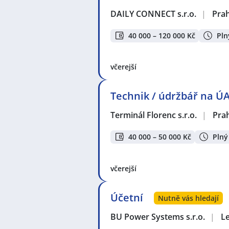
DAILY CONNECT s.r.o.
|
Pra
40 000 – 120 000 Kč
Pln
včerejší
Technik / údržbář na Ú
Terminál Florenc s.r.o.
|
Pra
40 000 – 50 000 Kč
Plný
včerejší
Účetní
Nutně vás hledají
BU Power Systems s.r.o.
|
L