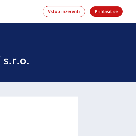
Vstup inzerenti
Přihlásit se
s.r.o.