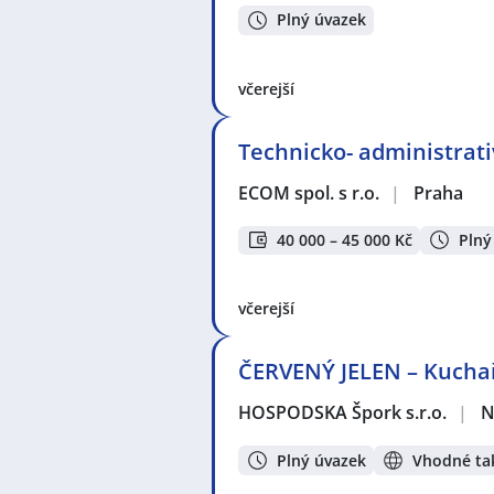
Plný úvazek
včerejší
Technicko- administrati
ECOM spol. s r.o.
|
Praha
40 000 – 45 000 Kč
Plný
včerejší
ČERVENÝ JELEN – Kuchař 
HOSPODSKA Špork s.r.o.
|
N
Plný úvazek
Vhodné tak