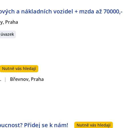
vých a nákladních vozidel + mzda až 70000,-
y, Praha
 úvazek
Nutně vás hledají
.
|
Břevnov, Praha
ucnost? Přidej se k nám!
Nutně vás hledají