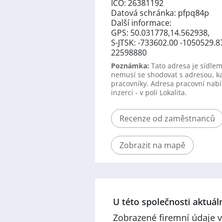
IČO: 26381192
Datová schránka: pfpq84p
Další informace:
GPS: 50.031778,14.562938,
S-JTSK: -733602.00 -1050529.8
22598880
Poznámka:
Tato adresa je sídlem
nemusí se shodovat s adresou, k
pracovníky. Adresa pracovní nabí
inzerci - v poli Lokalita.
Recenze od zaměstnanců
Zobrazit na mapě
U této společnosti aktuá
Zobrazené firemní údaje v