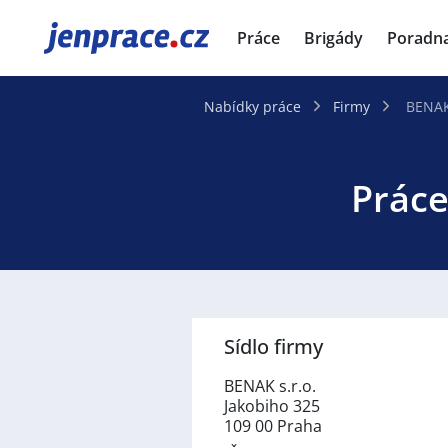
JenPráce.cz
Práce
Brigády
Poradn
Nabídky práce
Firmy
BENAK 
Práce
Sídlo firmy
BENAK s.r.o.
Jakobiho 325
109 00 Praha