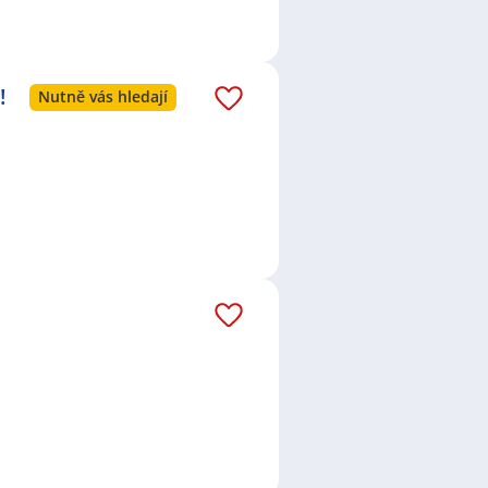
!
Nutně vás hledají