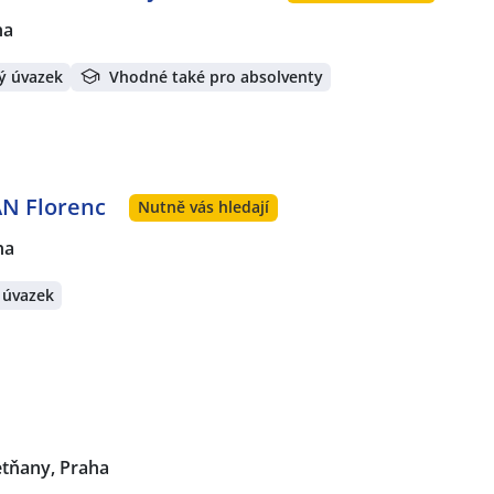
ha
ý úvazek
Vhodné také pro absolventy
AN Florenc
Nutně vás hledají
ha
 úvazek
etňany, Praha