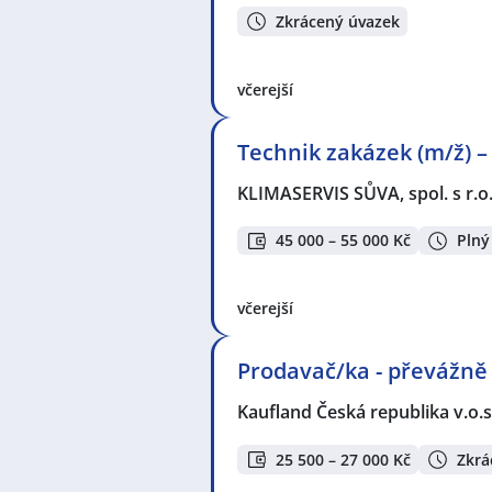
Zkrácený úvazek
včerejší
Technik zakázek (m/ž) –
KLIMASERVIS SŮVA, spol. s r.o
45 000 – 55 000 Kč
Plný
včerejší
Prodavač/ka - převážně
Kaufland Česká republika v.o.s
25 500 – 27 000 Kč
Zkrá