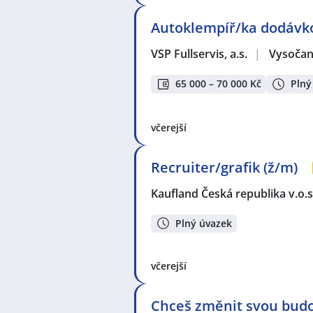
Autoklempíř/ka dodávko
VSP Fullservis, a.s.
|
Vysočan
65 000 – 70 000 Kč
Plný
včerejší
Recruiter/grafik (ž/m)
Kaufland Česká republika v.o.s
Plný úvazek
včerejší
Chceš změnit svou budo