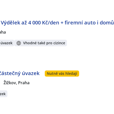
: Výdělek až 4 000 Kč/den + firemní auto i domů
aha
 úvazek
Vhodné také pro cizince
 částečný úvazek
Nutně vás hledají
|
Žižkov, Praha
zek