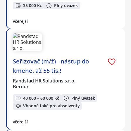
35 000 Kč
Plný úvazek
včerejší
Seřizovač (m/ž) - nástup do
kmene, až 55 tis.!
Randstad HR Solutions s.r.o.
Beroun
40 000 – 60 000 Kč
Plný úvazek
Vhodné také pro absolventy
včerejší