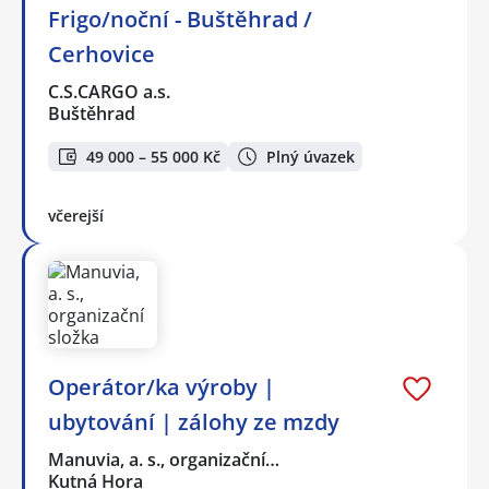
Frigo/noční - Buštěhrad /
Cerhovice
C.S.CARGO a.s.
Buštěhrad
49 000 – 55 000 Kč
Plný úvazek
včerejší
Operátor/ka výroby |
ubytování | zálohy ze mzdy
Manuvia, a. s., organizační…
Kutná Hora