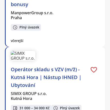
bonusy
ManpowerGroup s.r.o.
Praha
Plný úvazek
včerejší
Operátor skladu s VZV (m/ž) -
Kutná Hora | Nástup IHNED |
Ubytování
SIMIX GROUP s.r.o.
Kutná Hora
31 000 – 34 000 Kč
Plný úvazek