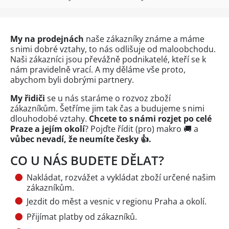
My na prodejnách
naše zákazníky známe a máme
s nimi dobré vztahy, to nás odlišuje od maloobchodu.
Naši zákazníci jsou převážně podnikatelé, kteří se k
nám pravidelně vrací. A my děláme vše proto,
abychom byli dobrými partnery.
My řidiči
se u nás staráme o rozvoz zboží
zákazníkům. Šetříme jim tak čas a budujeme s nimi
dlouhodobé vztahy.
Chcete to s námi rozjet po celé
Praze a jejím okolí
? Pojďte řídit (pro) makro 🚚 a
vůbec nevadí, že neumíte česky 👍.
CO U NÁS BUDETE DĚLAT?
Nakládat, rozvážet a vykládat zboží určené našim
zákazníkům.
Jezdit do měst a vesnic v regionu Praha a okolí.
Přijímat platby od zákazníků.