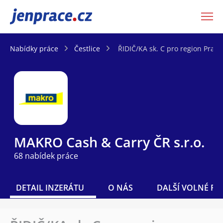
JenPráce.cz
Nabídky práce
Čestlice
ŘIDIČ/KA sk. C pro region Prah
MAKRO Cash & Carry ČR s.r.o.
68 nabídek práce
DETAIL INZERÁTU
O NÁS
DALŠÍ VOLNÉ PO