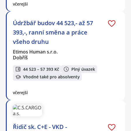
včerejší
Údržbář budov 44 523,- až 57
393,-, ranní směna a práce
všeho druhu
Etimos Human s.r.o.
Dobříš
44 523 – 57 393 Kč
Plný úvazek
Vhodné také pro absolventy
včerejší
Řidič sk. C+E - VKD -