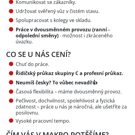
Komunikovat se zákazníky.
Udržovat svěřený vůz v čistém stavu.
Spolupracovat s kolegy ve skladu.
Práce v dvousměnném provozu (ranní -
odpolední směny)
- možnost i zkráceného
úvazku.
CO SE U NÁS CENÍ?
Chuť do práce.
Řidičský průkaz skupiny C a profesní průkaz.
Neumíš česky? To vůbec nevadí!👍
Časová flexibilita – máme dvousměnný provoz.
Pečlivost, dochvilnost, spolehlivost a fyzická
zdatnost – práce u nás je náročná, ale ušetříte za
posilovnu.
Vysoké pracovní tempo.
ČÍM VÁS V MAKRO POTĚŠÍME?