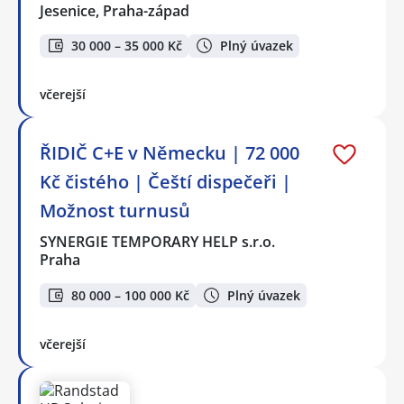
Jesenice, Praha-západ
30 000 – 35 000 Kč
Plný úvazek
včerejší
ŘIDIČ C+E v Německu | 72 000
Kč čistého | Čeští dispečeři |
Možnost turnusů
SYNERGIE TEMPORARY HELP s.r.o.
Praha
80 000 – 100 000 Kč
Plný úvazek
včerejší