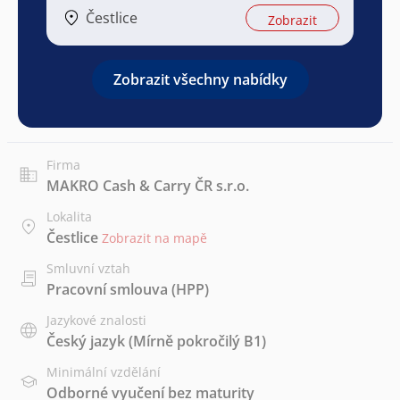
Čestlice
Zobrazit
Zobrazit všechny nabídky
Firma
MAKRO Cash & Carry ČR s.r.o.
Lokalita
Čestlice
Zobrazit na mapě
Smluvní vztah
Pracovní smlouva (HPP)
Jazykové znalosti
Český jazyk
(Mírně pokročilý B1)
Minimální vzdělání
Odborné vyučení bez maturity