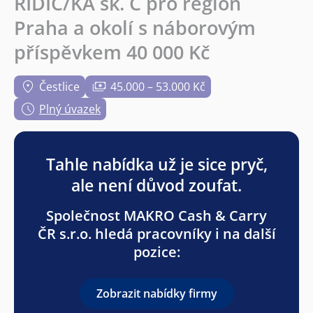
ŘIDIČ/KA sk. C pro region
Praha a okolí s náborovým
příspěvkem 40 000 Kč
Čestlice
45.000 – 53.000 Kč
Plný úvazek
Tahle nabídka už je sice pryč,
ale není důvod zoufat.
Společnost MAKRO Cash & Carry
ČR s.r.o. hledá pracovníky i na další
pozice:
Zobrazit nabídky firmy