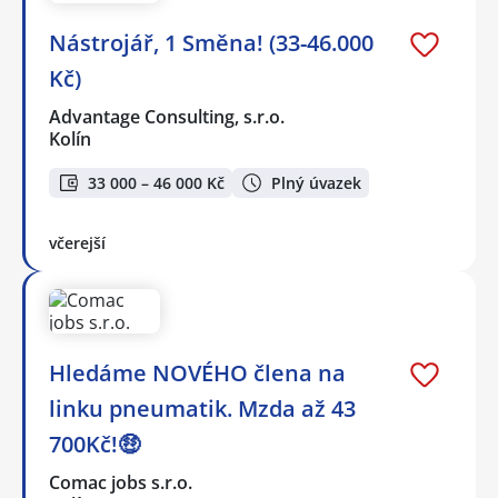
Nástrojář, 1 Směna! (33-46.000
Kč)
Advantage Consulting, s.r.o.
Kolín
33 000 – 46 000 Kč
Plný úvazek
včerejší
Hledáme NOVÉHO člena na
linku pneumatik. Mzda až 43
700Kč!🤑
Comac jobs s.r.o.