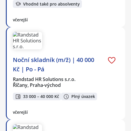
Vhodné také pro absolventy
včerejší
Noční skladník (m/ž) | 40 000
Kč | Po - Pá
Randstad HR Solutions s.r.o.
Říčany, Praha-východ
33 000 – 40 000 Kč
Plný úvazek
včerejší