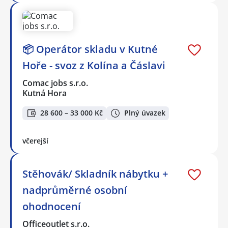
📦 Operátor skladu v Kutné
Hoře - svoz z Kolína a Čáslavi
Comac jobs s.r.o.
Kutná Hora
28 600 – 33 000 Kč
Plný úvazek
včerejší
Stěhovák/ Skladník nábytku +
nadprůměrné osobní
ohodnocení
Officeoutlet s.r.o.