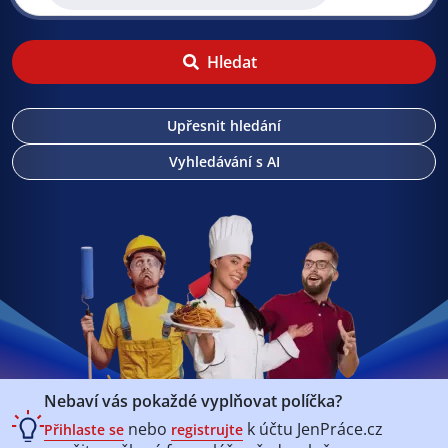
Hledat
Upřesnit hledání
Vyhledávání s AI
Nebaví vás pokaždé vyplňovat políčka?
nebo
k účtu
JenPráce.cz
Přihlaste se
registrujte