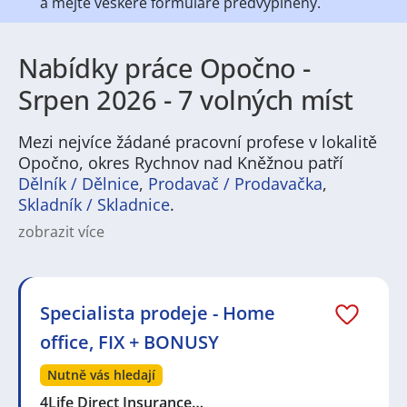
a mějte veškeré
formuláře předvyplněny.
Nabídky práce Opočno -
Srpen 2026 - 7 volných míst
Mezi nejvíce žádané pracovní profese v lokalitě
Opočno, okres Rychnov nad Kněžnou patří
Dělník / Dělnice
,
Prodavač / Prodavačka
,
Skladník / Skladnice
.
zobrazit více
Práce v Opočně nabízí pestré možnosti napříč obory.
Region je typický pro lehký průmysl, řemesla, logistiku
a rozvíjející se služby, takže v inzerátech najdete
výrobní dělníky, techniky, operátory strojů, skladníky,
Specialista prodeje - Home
řidiče i administrativní pozice. Pracovní nabídky
office, FIX + BONUSY
zahrnují i oblast zdravotnictví, školství a pohostinství,
takže ubytování a gastronomii doplňují pečovatelské
Nutně vás hledají
či obchodní pozice. Pro zájemce o stabilní zaměstnání
i sezónní brigády je tu široké spektrum možností.
4Life Direct Insurance…