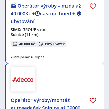
🏭 Operátor výroby – mzda až
40 000Kč +🕐nástup ihned + 🏠
ubytování
SIMIX GROUP s.r.o.
Solnice
(11 km)
40 000 Kč
Plný úvazek
Zveřejněno: 6. srpna
Operátor výroby/montáž
autosedaček Solnice až 39000