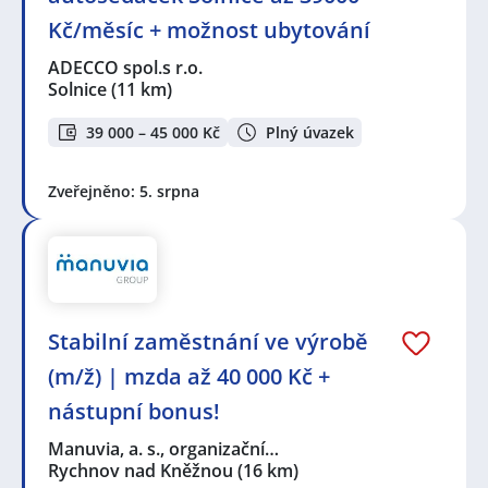
Kč/měsíc + možnost ubytování
ADECCO spol.s r.o.
Solnice
(11 km)
39 000 – 45 000 Kč
Plný úvazek
Zveřejněno: 5. srpna
Stabilní zaměstnání ve výrobě
(m/ž) | mzda až 40 000 Kč +
nástupní bonus!
Manuvia, a. s., organizační…
Rychnov nad Kněžnou
(16 km)