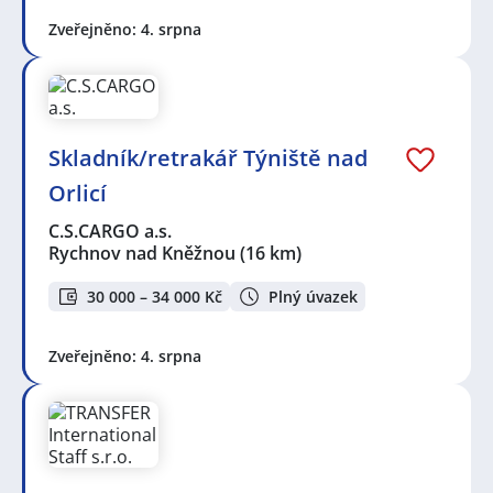
Zveřejněno: 4. srpna
Skladník/retrakář Týniště nad
Orlicí
C.S.CARGO a.s.
Rychnov nad Kněžnou
(16 km)
30 000 – 34 000 Kč
Plný úvazek
Zveřejněno: 4. srpna