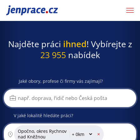
JenPráce.cz
Najděte práci
ihned
! Vybírejte z
23 955
nabídek
Jaké obory, profese či firmy vás zajímají?
V jaké lokalitě hledáte práci?
Opočno, okres Rychnov
×
nad Kněžnou