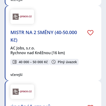
MISTR NA 2 SMĚNY (40-50.000
Kč)
AC Jobs, s.r.o.
Rychnov nad Kněžnou
(16 km)
40 000 – 50 000 Kč
Plný úvazek
včerejší