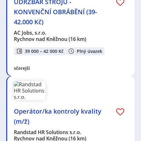
ÚDRŽBÁŘ STROJŮ -
KONVENČNÍ OBRÁBĚNÍ (39-
42.000 Kč)
AC Jobs, s.r.o.
Rychnov nad Kněžnou
(16 km)
39 000 – 42 000 Kč
Plný úvazek
včerejší
Operátor/ka kontroly kvality
(m/ž)
Randstad HR Solutions s.r.o.
Rychnov nad Kněžnou
(16 km)