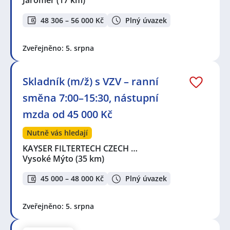
Jaroměř
(17 km)
48 306 – 56 000 Kč
Plný úvazek
Zveřejněno: 5. srpna
Skladník (m/ž) s VZV – ranní
směna 7:00–15:30, nástupní
mzda od 45 000 Kč
Nutně vás hledají
KAYSER FILTERTECH CZECH …
Vysoké Mýto
(35 km)
45 000 – 48 000 Kč
Plný úvazek
Zveřejněno: 5. srpna