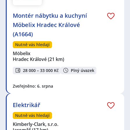
Montér nábytku a kuchyní
Möbelix Hradec Králové
(A1664)
Nutně vás hledají
Möbelix
Hradec Králové
(21 km)
28 000 – 33 000 Kč
Plný úvazek
Zveřejněno: 6. srpna
Elektrikář
Nutně vás hledají
Kimberly-Clark, s.r.o.