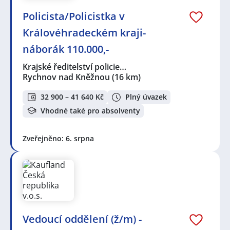
Policista/Policistka v
Královéhradeckém kraji-
náborák 110.000,-
Krajské ředitelství policie…
Rychnov nad Kněžnou
(16 km)
32 900 – 41 640 Kč
Plný úvazek
Vhodné také pro absolventy
Zveřejněno: 6. srpna
Vedoucí oddělení (ž/m) -