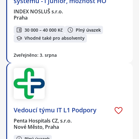
systémů - i junior, možnost HO
INDEX NOSLUŠ s.r.o.
Praha
30 000 – 40 000 Kč
Plný úvazek
Vhodné také pro absolventy
Zveřejněno: 3. srpna
Vedoucí týmu IT L1 Podpory
Penta Hospitals CZ, s.r.o.
Nové Město, Praha
Plný úvazek