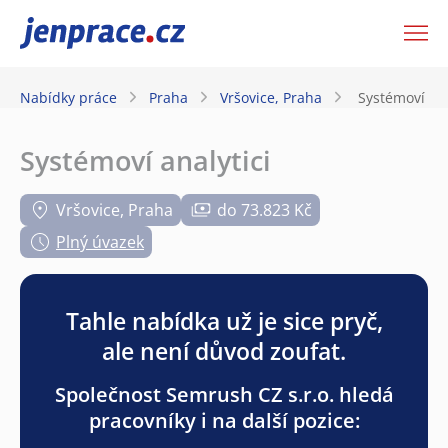
JenPráce.cz
Nabídky práce
Praha
Vršovice, Praha
Systémoví ana
Systémoví analytici
Vršovice, Praha
do 73.823 Kč
Plný úvazek
Tahle nabídka už je sice pryč,
ale není důvod zoufat.
Společnost Semrush CZ s.r.o. hledá
pracovníky i na další pozice: