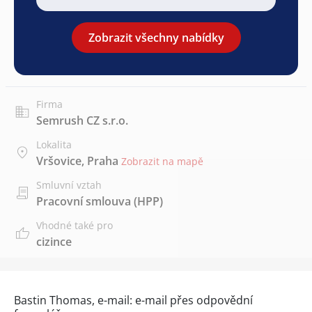
Zobrazit všechny nabídky
Firma
Semrush CZ s.r.o.
Lokalita
Vršovice, Praha
Zobrazit na mapě
Smluvní vztah
Pracovní smlouva (HPP)
Vhodné také pro
cizince
Bastin Thomas, e-mail: e-mail přes
odpovědní