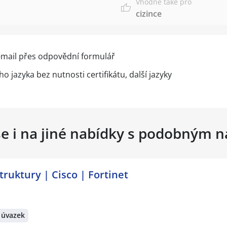
Vhodné také pro
cizince
e-mail přes
odpovědní formulář
 jazyka bez nutnosti certifikátu, další jazyky
se i na jiné nabídky s podobným 
struktury | Cisco | Fortinet
 úvazek