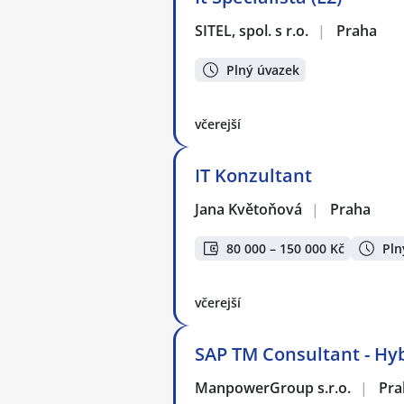
SITEL, spol. s r.o.
|
Praha
Plný úvazek
včerejší
IT Konzultant
Jana Květoňová
|
Praha
80 000 – 150 000 Kč
Pln
včerejší
SAP TM Consultant - Hy
ManpowerGroup s.r.o.
|
Pra