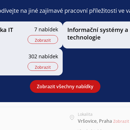
ívejte na jiné zajímavé pracovní příležitosti ve 
ka IT
7 nabídek
Informační systémy a
technologie
Zobrazit
302 nabídek
Zobrazit
Zobrazit všechny nabídky
Lokalita
Vršovice, Praha
Zobrazi