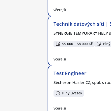
včerejší
Technik datových sítí |
SYNERGIE TEMPORARY HELP s.
55 000 – 58 000 Kč
Plný
včerejší
Test Engineer
Sécheron Hasler CZ, spol. s r.o
Plný úvazek
včerejší