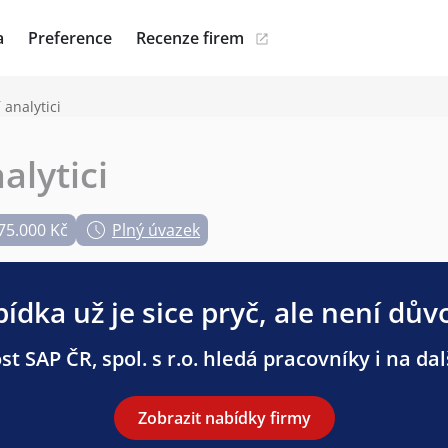
a
Preference
Recenze firem
 analytici
alytici
75.000 Kč
Plný úvazek
ídka už je sice pryč, ale není dův
t SAP ČR, spol. s r.o. hledá pracovníky i na dal
Zobrazit nabídky firmy