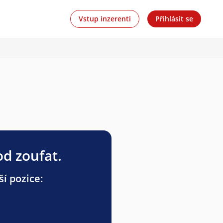
Vstup inzerenti
Přihlásit se
od zoufat.
ší pozice: