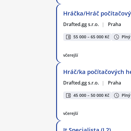
Hráčka/Hráč počítačovýc
Drafted.gg s.r.o.
|
Praha
55 000 – 65 000 Kč
Plný
včerejší
Hráč/ka počítačových h
Drafted.gg s.r.o.
|
Praha
45 000 – 50 000 Kč
Plný
včerejší
It Specialista (L2)