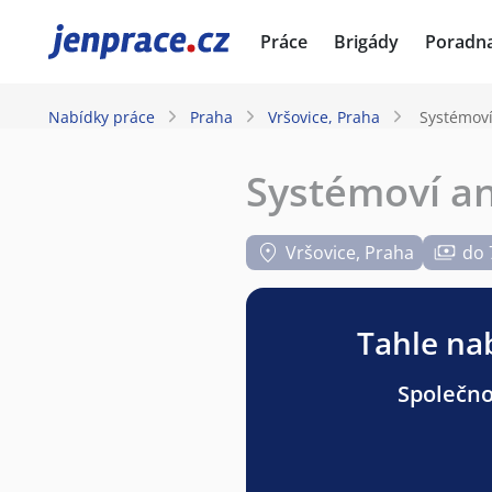
JenPráce.cz
Práce
Brigády
Poradn
Nabídky práce
Praha
Vršovice, Praha
Systémoví
Systémoví an
Vršovice, Praha
do 
Tahle nab
Společnos