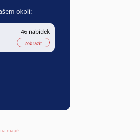
vašem okolí:
46 nabídek
Zobrazit
t na mapě