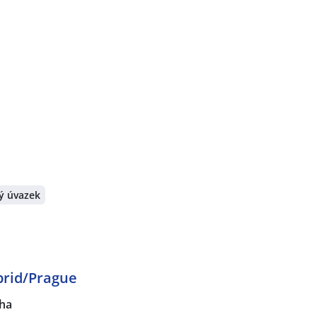
ý úvazek
brid/Prague
ha