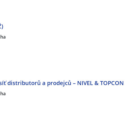
Ž)
aha
síť distributorů a prodejců – NIVEL & TOPCON
aha