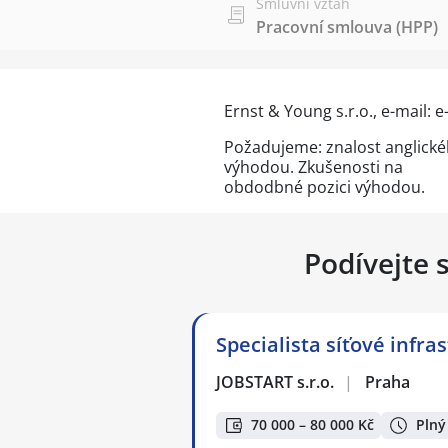
Smluvní vztah
Pracovní smlouva (HPP)
Ernst & Young s.r.o., e-mail: 
Požadujeme: znalost anglického
výhodou. Zkušenosti na
obdodbné pozici výhodou.
Podívejte 
Specialista síťové infra
JOBSTART s.r.o.
|
Praha
70 000 – 80 000 Kč
Plný