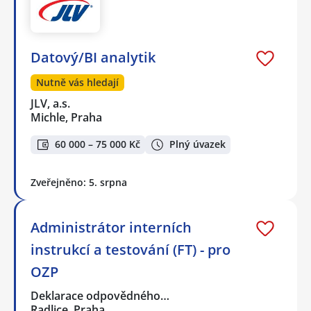
Datový/BI analytik
Nutně vás hledají
JLV, a.s.
Michle, Praha
60 000 – 75 000 Kč
Plný úvazek
Zveřejněno: 5. srpna
Administrátor interních
instrukcí a testování (FT) - pro
OZP
Deklarace odpovědného…
Radlice, Praha