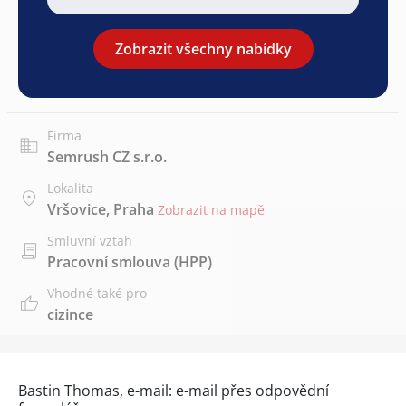
Zobrazit všechny nabídky
Firma
Semrush CZ s.r.o.
Lokalita
Vršovice, Praha
Zobrazit na mapě
Smluvní vztah
Pracovní smlouva (HPP)
Vhodné také pro
cizince
Bastin Thomas, e-mail: e-mail přes
odpovědní