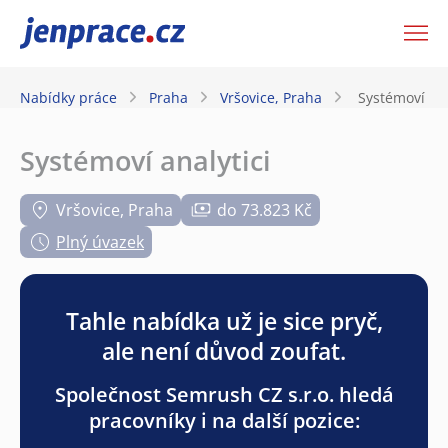
JenPráce.cz
Nabídky práce
Praha
Vršovice, Praha
Systémoví ana
Systémoví analytici
Vršovice, Praha
do 73.823 Kč
Plný úvazek
Tahle nabídka už je sice pryč,
ale není důvod zoufat.
Společnost Semrush CZ s.r.o. hledá
pracovníky i na další pozice: