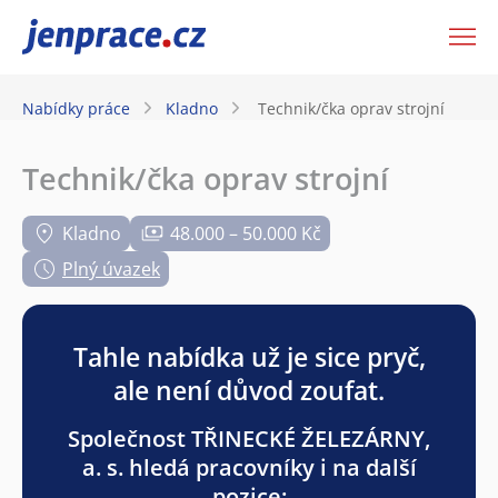
JenPráce.cz
Nabídky práce
Kladno
Technik/čka oprav strojní
Technik/čka oprav strojní
Kladno
48.000 – 50.000 Kč
Plný úvazek
Tahle nabídka už je sice pryč,
ale není důvod zoufat.
Společnost TŘINECKÉ ŽELEZÁRNY,
a. s. hledá pracovníky i na další
pozice: