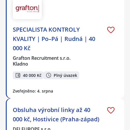
SPECIALISTA KONTROLY
KVALITY | Po–Pá | Rudná | 40
000 Kč
Grafton Recruitment s.r.o.
Kladno
40 000 Kč
Plný úvazek
Zveřejněno: 4. srpna
Obsluha výrobní linky až 40
000 kč, Hostivice (Praha-západ)
DFI EUROPE s.r.o.