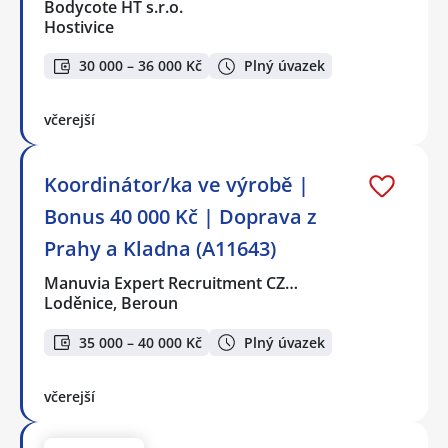
Bodycote HT s.r.o.
Hostivice
30 000 – 36 000 Kč
Plný úvazek
včerejší
Koordinátor/ka ve výrobě |
Bonus 40 000 Kč | Doprava z
Prahy a Kladna (A11643)
Manuvia Expert Recruitment CZ…
Loděnice, Beroun
35 000 – 40 000 Kč
Plný úvazek
včerejší