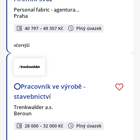
Personal fabric - agentura…
Praha
40 797 – 49 357 Kč
Plný úvazek
včerejší
⭕Pracovník ve výrobě -
stavebnictví
Trenkwalder a.s.
Beroun
28 000 – 32 000 Kč
Plný úvazek