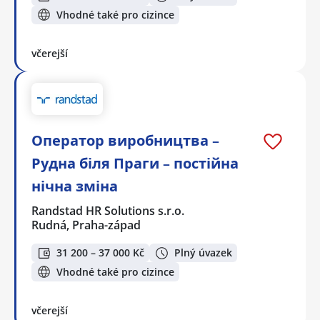
Vhodné také pro cizince
včerejší
Оператор виробництва –
Рудна біля Праги – постійна
нічна зміна
Randstad HR Solutions s.r.o.
Rudná, Praha-západ
31 200 – 37 000 Kč
Plný úvazek
Vhodné také pro cizince
včerejší