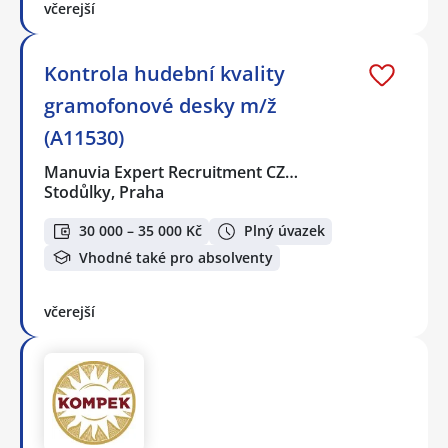
včerejší
Kontrola hudební kvality
gramofonové desky️ m/ž
(A11530)
Manuvia Expert Recruitment CZ…
Stodůlky, Praha
30 000 – 35 000 Kč
Plný úvazek
Vhodné také pro absolventy
včerejší