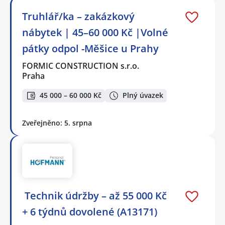
Truhlář/ka – zakázkový
nábytek | 45–60 000 Kč |Volné
pátky odpol -Měšice u Prahy
FORMIC CONSTRUCTION s.r.o.
Praha
45 000 – 60 000 Kč
Plný úvazek
Zveřejněno: 5. srpna
️ Technik údržby – až 55 000 Kč
+ 6 týdnů dovolené (A13171)