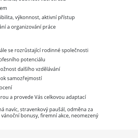
cem
ibilita, výkonnost, aktivní přístup
ní a organizování práce
ále se rozrůstající rodinné společnosti
ofesního potenciálu
možnost dalšího vzdělávání
ook samozřejmostí
ocení
rou a provede Vás celkovou adaptací
ená navíc, stravenkový paušál, odměna za
, vánoční bonusy, firemní akce, neomezený