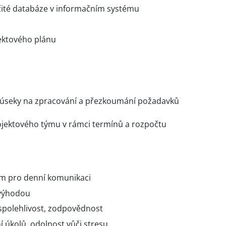
rčité databáze v informačním systému
jektového plánu
i úseky na zpracování a přezkoumání požadavků
ojektového týmu v rámci termínů a rozpočtu
em pro denní komunikaci
 výhodou
 spolehlivost, zodpovědnost
í úkolů, odolnost vůči stresu