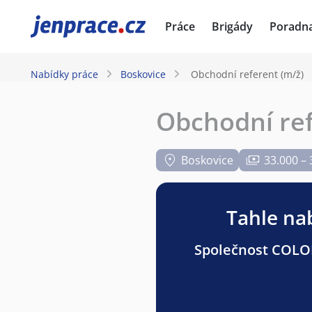
JenPráce.cz
Práce
Brigády
Poradn
Nabídky práce
Boskovice
Obchodní referent (m/ž)
Obchodní ref
Boskovice
33.000 – 
Tahle nab
Společnost COLORp