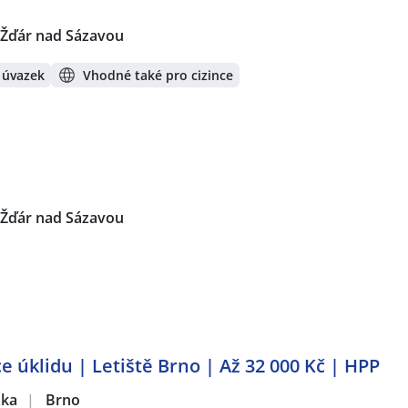
 Žďár nad Sázavou
 úvazek
Vhodné také pro cizince
 Žďár nad Sázavou
e úklidu | Letiště Brno | Až 32 000 Kč | HPP
žka
|
Brno