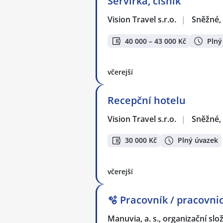
Servírka, číšník
Vision Travel s.r.o.
|
Sněžné,
40 000 – 43 000 Kč
Plný
včerejší
Recepční hotelu
Vision Travel s.r.o.
|
Sněžné,
30 000 Kč
Plný úvazek
včerejší
🫧 Pracovník / pracovnic
Manuvia, a. s., organizační slo