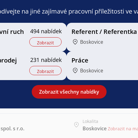
ívejte na jiné zajímavé pracovní příležitosti ve 
vní ruch
494 nabídek
Referent / Referentka
Boskovice
Zobrazit
prodej
231 nabídek
Práce
Boskovice
Zobrazit
Zobrazit všechny nabídky
Lokalita
pol. s r.o.
Boskovice
Zobrazit na m