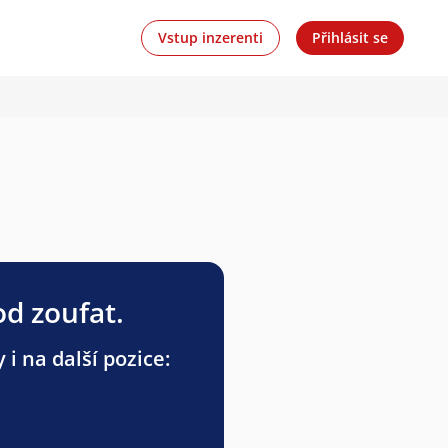
Vstup inzerenti
Přihlásit se
od zoufat.
i na další pozice: