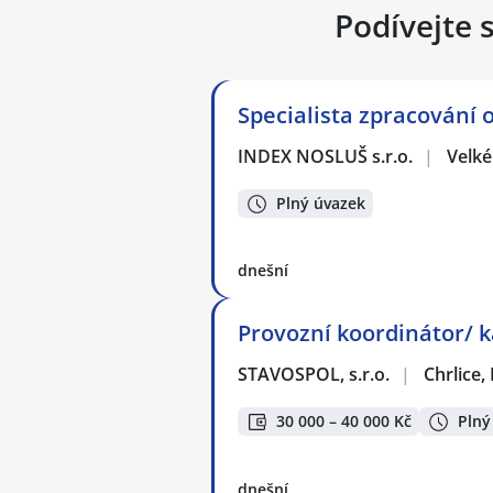
Podívejte 
Specialista zpracování 
INDEX NOSLUŠ s.r.o.
|
Velké
Plný úvazek
dnešní
Provozní koordinátor/ 
STAVOSPOL, s.r.o.
|
Chrlice,
30 000 – 40 000 Kč
Plný
dnešní