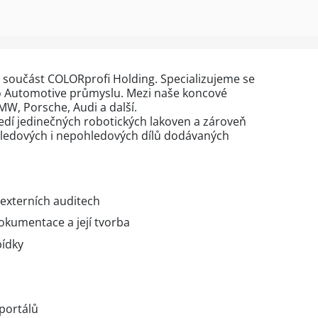
součást COLORprofi Holding. Specializujeme se
do Automotive průmyslu. Mezi naše koncové
MW, Porsche, Audi a další.
ředí jedinečných robotických lakoven a zároveň
ohledových i nepohledových dílů dodávaných
 externích auditech
dokumentace a její tvorba
bídky
 portálů