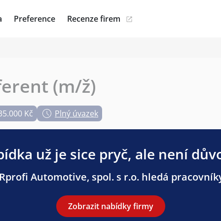
a
Preference
Recenze firem
erent (m/ž)
35.000 Kč
Plný úvazek
ídka už je sice pryč, ale není dův
rofi Automotive, spol. s r.o. hledá pracovníky 
Zobrazit nabídky firmy