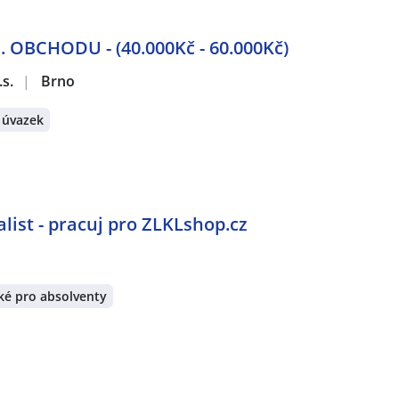
BCHODU - (40.000Kč - 60.000Kč)
.s.
|
Brno
 úvazek
list - pracuj pro ZLKLshop.cz
ké pro absolventy