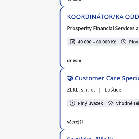
KOORDINÁTOR/KA ODD. O
Prosperity Financial Services a
40 000 – 60 000 Kč
Plný
dnešní
🤝 Customer Care Specia
ZLKL, s. r. o.
|
Loštice
Plný úvazek
Vhodné ta
včerejší