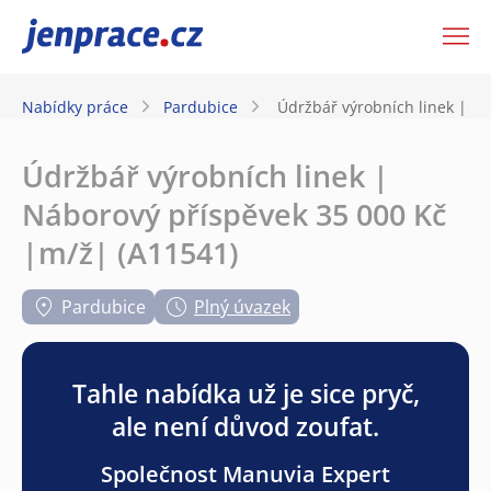
JenPráce.cz
Nabídky práce
Pardubice
Údržbář výrobních linek | N
Údržbář výrobních linek |
Náborový příspěvek 35 000 Kč
|m/ž| (A11541)
Pardubice
Plný úvazek
Tahle nabídka už je sice pryč,
ale není důvod zoufat.
Společnost Manuvia Expert