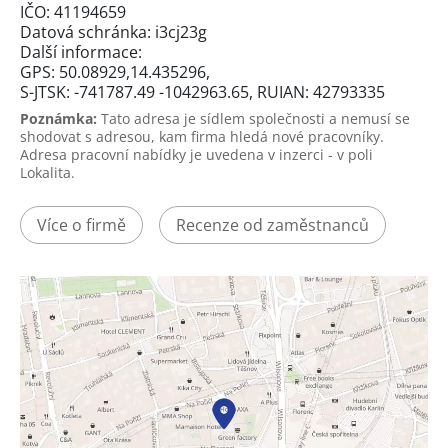
IČO: 41194659
Datová schránka: i3cj23g
Další informace:
GPS: 50.08929,14.435296,
S-JTSK: -741787.49 -1042963.65, RUIAN: 42793335
Poznámka:
Tato adresa je sídlem společnosti a nemusí se
shodovat s adresou, kam firma hledá nové pracovníky.
Adresa pracovní nabídky je uvedena v inzerci - v poli
Lokalita.
Více o firmě
Recenze od zaměstnanců