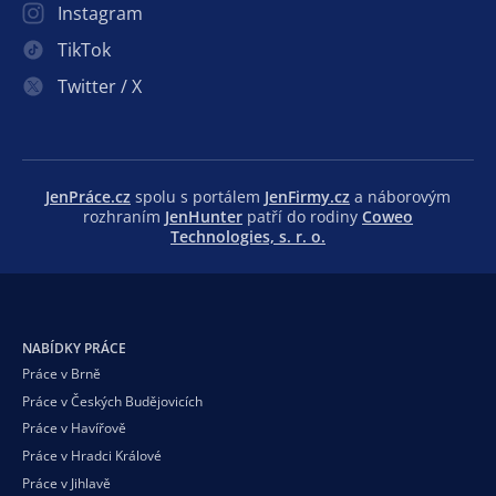
Instagram
TikTok
Twitter / X
JenPráce.cz
spolu s portálem
JenFirmy.cz
a náborovým
rozhraním
JenHunter
patří do rodiny
Coweo
Technologies, s. r. o.
NABÍDKY PRÁCE
Práce v Brně
Práce v Českých Budějovicích
Práce v Havířově
Práce v Hradci Králové
Práce v Jihlavě