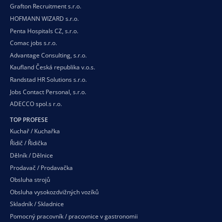
Grafton Recruitment s.r.o.
HOFMANN WIZARD s.r.o.
Penta Hospitals CZ, s.r.o.
Comac jobs s.r.o.
Advantage Consulting, s.r.o.
Kaufland Česká republika v.o.s.
Randstad HR Solutions s.r.o.
Jobs Contact Personal, s.r.o.
ADECCO spol.s r.o.
TOP PROFESE
Kuchař / Kuchařka
Řidič / Řidička
Dělník / Dělnice
Prodavač / Prodavačka
Obsluha strojů
Obsluha vysokozdvižných vozíků
Skladník / Skladnice
Pomocný pracovník / pracovnice v gastronomii