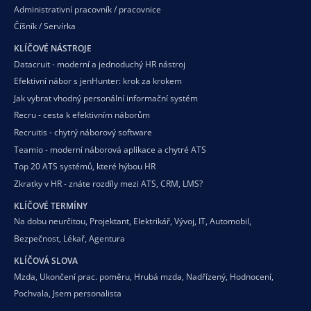
Administrativní pracovník / pracovnice
Číšník / Servírka
KLÍČOVÉ NÁSTROJE
Datacruit - moderní a jednoduchý HR nástroj
Efektivní nábor s jenHunter: krok za krokem
Jak vybrat vhodný personální informační systém
Recru - cesta k efektivním náborům
Recruitis - chytrý náborový software
Teamio - moderní náborová aplikace a chytré ATS
Top 20 ATS systémů, které hýbou HR
Zkratky v HR - znáte rozdíly mezi ATS, CRM, LMS?
KLÍČOVÉ TERMÍNY
Na dobu neurčitou
,
Projektant
,
Elektrikář
,
Vývoj
,
IT
,
Automobil
,
Bezpečnost
,
Lékař
,
Agentura
KLÍČOVÁ SLOVA
Mzda
,
Ukončení prac. poměru
,
Hrubá mzda
,
Nadřízený
,
Hodnocení
,
Pochvala
,
Jsem personalista