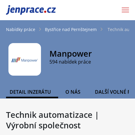
JenPráce.cz
Nabídky práce
Bystřice nad Pernštejnem
Technik auto
Manpower
594 nabídek práce
DETAIL INZERÁTU
O NÁS
DALŠÍ VOLNÉ PO
Technik automatizace |
Výrobní společnost