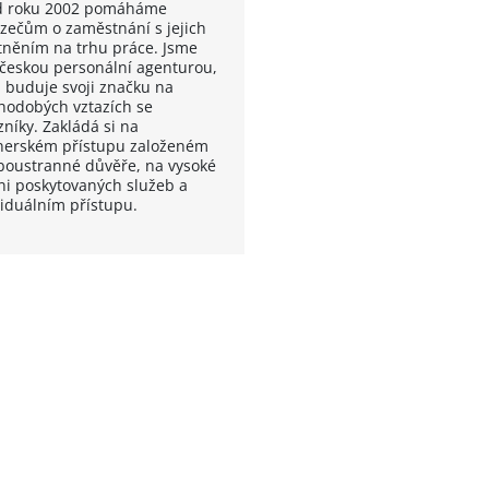
od roku 2002 pomáháme
zečům o zaměstnání s jejich
tněním na trhu práce. Jsme
 českou personální agenturou,
á buduje svoji značku na
hodobých vztazích se
zníky. Zakládá si na
nerském přístupu založeném
boustranné důvěře, na vysoké
ni poskytovaných služeb a
viduálním přístupu.