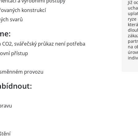
mentací a výrobními postupy
Již 
ucha
řovaných konstrukcí
upla
ryze
ných svarů
kter
dlou
me:
záka
part
 CO2, svářečský průkaz není potřeba
na o
úrov
ovní přístup
indi
ousměnném provozu
bídnout:
pravu
štění