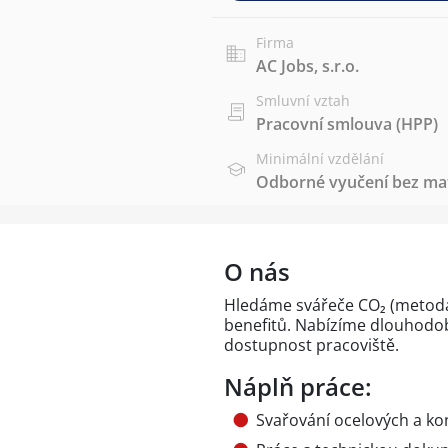
Firma
AC Jobs, s.r.o.
Smluvní vztah
Pracovní smlouva (HPP)
Minimální vzdělání
Odborné vyučení bez mat
O nás
Hledáme svářeče CO₂ (metoda
benefitů. Nabízíme dlouhodo
dostupnost pracoviště.
Náplň práce:
Svařování ocelových a ko