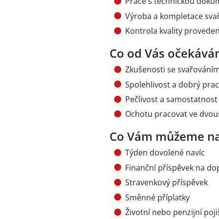
Práce s technickou doku
Výroba a kompletace sva
Kontrola kvality provede
Co od Vás očekává
Zkušenosti se svařováním
Spolehlivost a dobrý prac
Pečlivost a samostatnost
Ochotu pracovat ve dv
Co Vám můžeme na
Týden dovolené navíc
Finanční příspěvek na do
Stravenkový příspěvek
Směnné příplatky
Životní nebo penzijní poji