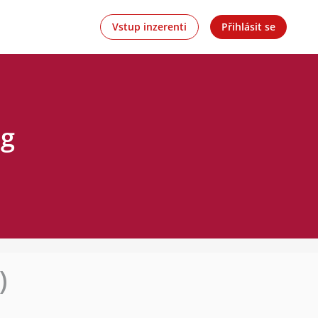
Vstup inzerenti
Přihlásit se
ng
)