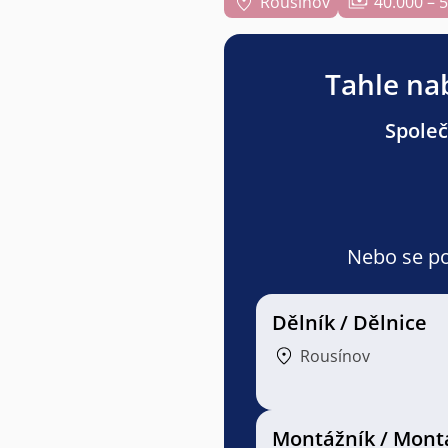
Rousínov
40.000 – 
Tahle nab
Společ
Nebo se pod
Dělník / Dělnice
Rousínov
Montážník / Mont