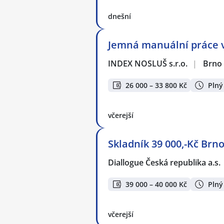
dnešní
Jemná manuální práce v 
INDEX NOSLUŠ s.r.o.
|
Brno
26 000 – 33 800 Kč
Plný
včerejší
Skladník 39 000,-Kč Brno
Diallogue Česká republika a.s.
39 000 – 40 000 Kč
Plný
včerejší