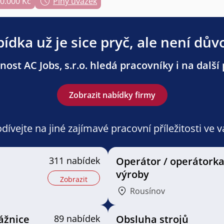
50.000 Kč
Plný úvazek
ídka už je sice pryč, ale není dův
nost AC Jobs, s.r.o. hledá pracovníky i na další 
Zobrazit nabídky firmy
ívejte na jiné zajímavé pracovní příležitosti ve 
311 nabídek
Operátor / operátork
výroby
Zobrazit
Rousínov
ážnice
89 nabídek
Obsluha strojů