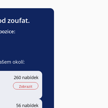
od zoufat.
pozice:
vašem okolí:
a
260 nabídek
Zobrazit
56 nabídek