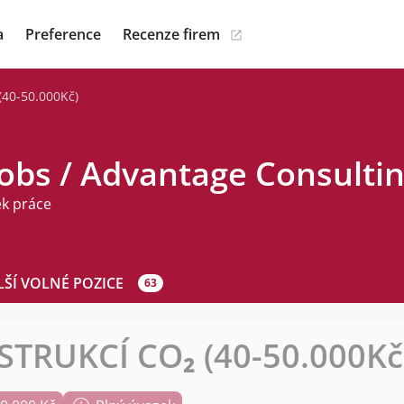
a
Preference
Recenze firem
40-50.000Kč)
Jobs / Advantage Consulti
ek práce
LŠÍ VOLNÉ POZICE
63
TRUKCÍ CO₂ (40-50.000Kč