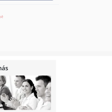
pě
nás