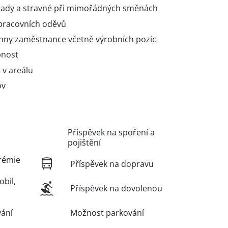
rady a stravné při mimořádných směnách
 pracovních oděvů
chny zaměstnance včetně výrobních pozic
pnost
 v areálu
ov
Příspěvek na spoření a
pojištění
rémie
Příspěvek na dopravu
obil,
Příspěvek na dovolenou
vání
Možnost parkování