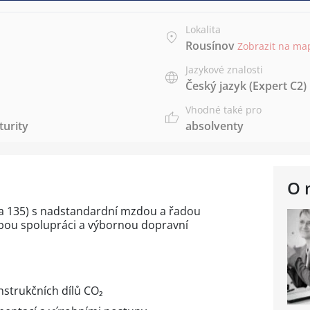
Lokalita
Rousínov
Zobrazit na ma
Jazykové znalosti
Český jazyk
(Expert C2)
Vhodné také pro
urity
absolventy
O 
 135) s nadstandardní mzdou a řadou
bou spolupráci a výbornou dopravní
nstrukčních dílů CO₂