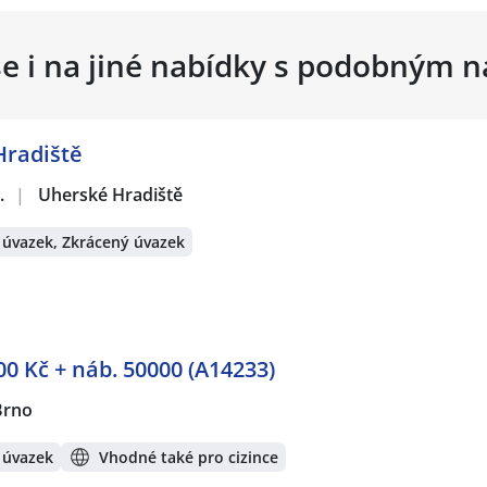
se i na jiné nabídky s podobným 
Hradiště
.
|
Uherské Hradiště
 úvazek, Zkrácený úvazek
0 Kč + náb. 50000 (A14233)
Brno
 úvazek
Vhodné také pro cizince