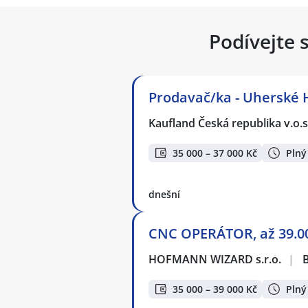
Podívejte 
Prodavač/ka - Uherské 
Kaufland Česká republika v.o.s
35 000 – 37 000 Kč
Plný
dnešní
CNC OPERÁTOR, až 39.00
HOFMANN WIZARD s.r.o.
|
35 000 – 39 000 Kč
Plný