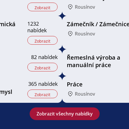
Rousínov
Zobrazit
mická
1232
Zámečník / Zámečnic
nabídek
Rousínov
Zobrazit
82 nabídek
Řemeslná výroba a
manuální práce
Zobrazit
365 nabídek
Práce
mysl
Rousínov
Zobrazit
Zobrazit všechny nabídky