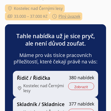
Kostelec nad Černými lesy
33.000 – 37.000 Kč
Plný úvazek
Tahle nabídka už je sice pryč,
ale není důvod zoufat.
Máme pro vás tisíce pracovních
příležitostí, které čekají právě na vás:
Řidič / Řidička
380 nabídek
Kostelec nad Černými
Zobrazit
lesy
Skladník / Skladnice
377 nabídek