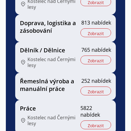
Kostelec nad Černými
Zobrazit
lesy
Doprava, logistika a
813 nabídek
zásobování
Zobrazit
Dělník / Dělnice
765 nabídek
Kostelec nad Černými
Zobrazit
lesy
Řemeslná výroba a
252 nabídek
manuální práce
Zobrazit
Práce
5822
nabídek
Kostelec nad Černými
lesy
Zobrazit