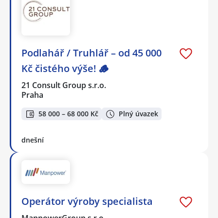
Podlahář / Truhlář – od 45 000
Kč čistého výše! 🪵
21 Consult Group s.r.o.
Praha
58 000 – 68 000 Kč
Plný úvazek
dnešní
Operátor výroby specialista
ManpowerGroup s.r.o.