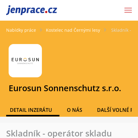
JenPráce.cz
Nabídky práce
Kostelec nad Černými lesy
Skladník - o
Eurosun Sonnenschutz s.r.o.
DETAIL INZERÁTU
O NÁS
DALŠÍ VOLNÉ PO
Skladník - operátor skladu