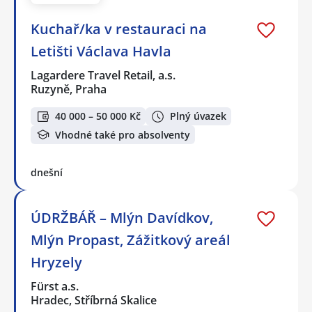
Kuchař/ka v restauraci na
Letišti Václava Havla
Lagardere Travel Retail, a.s.
Ruzyně, Praha
40 000 – 50 000 Kč
Plný úvazek
Vhodné také pro absolventy
dnešní
ÚDRŽBÁŘ – Mlýn Davídkov,
Mlýn Propast, Zážitkový areál
Hryzely
Fürst a.s.
Hradec, Stříbrná Skalice