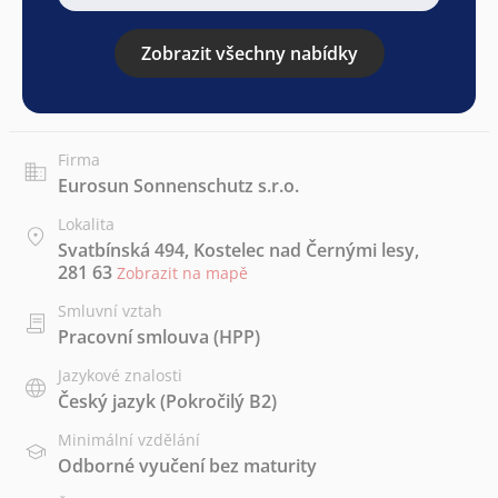
Zobrazit všechny nabídky
Firma
Eurosun Sonnenschutz s.r.o.
Lokalita
Svatbínská 494, Kostelec nad Černými lesy,
281 63
Zobrazit na mapě
Smluvní vztah
Pracovní smlouva (HPP)
Jazykové znalosti
Český jazyk
(Pokročilý B2)
Minimální vzdělání
Odborné vyučení bez maturity