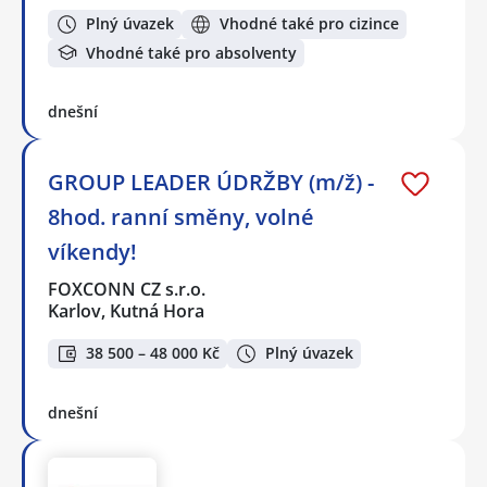
Plný úvazek
Vhodné také pro cizince
Vhodné také pro absolventy
dnešní
GROUP LEADER ÚDRŽBY (m/ž) -
8hod. ranní směny, volné
víkendy!
FOXCONN CZ s.r.o.
Karlov, Kutná Hora
38 500 – 48 000 Kč
Plný úvazek
dnešní