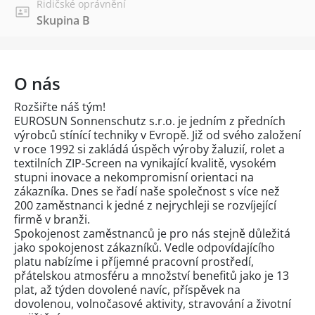
Řidičské oprávnění
Skupina B
O nás
Rozšiřte náš tým!
EUROSUN Sonnenschutz s.r.o. je jedním z předních
výrobců stínící techniky v Evropě. Již od svého založení
v roce 1992 si zakládá úspěch výroby žaluzií, rolet a
textilních ZIP-Screen na vynikající kvalitě, vysokém
stupni inovace a nekompromisní orientaci na
zákazníka. Dnes se řadí naše společnost s více než
200 zaměstnanci k jedné z nejrychleji se rozvíjející
firmě v branži.
Spokojenost zaměstnanců je pro nás stejně důležitá
jako spokojenost zákazníků. Vedle odpovídajícího
platu nabízíme i příjemné pracovní prostředí,
přátelskou atmosféru a množství benefitů jako je 13
plat, až týden dovolené navíc, příspěvek na
dovolenou, volnočasové aktivity, stravování a životní