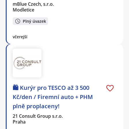
mBlue Czech, s.r.o.
Modletice
Plný úvazek
včerejší
🛍️ Kurýr pro TESCO až 3 500
Kč/den / Firemní auto + PHM
plně proplaceny!
21 Consult Group s.r.o.
Praha