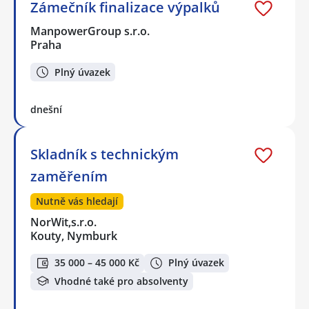
Zámečník finalizace výpalků
ManpowerGroup s.r.o.
Praha
Plný úvazek
dnešní
Skladník s technickým
zaměřením
Nutně vás hledají
NorWit,s.r.o.
Kouty, Nymburk
35 000 – 45 000 Kč
Plný úvazek
Vhodné také pro absolventy