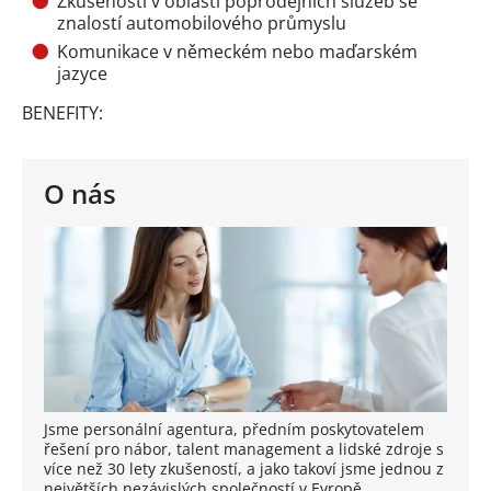
Zkušenosti v oblasti poprodejních služeb se
znalostí automobilového průmyslu
Komunikace v německém nebo maďarském
jazyce
BENEFITY:
O nás
Jsme personální agentura, předním poskytovatelem
řešení pro nábor, talent management a lidské zdroje s
více než 30 lety zkušeností, a jako takoví jsme jednou z
největších nezávislých společností v Evropě.