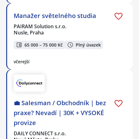
Manažer světelného studia
PAIRAM Solution s.r.o.
Nusle, Praha
65 000 – 75 000 Kč
Plný úvazek
včerejší
💼 Salesman / Obchodník | bez
praxe? Nevadí | 30K + VYSOKÉ
provize
DAILY CONNECT s.r.o.