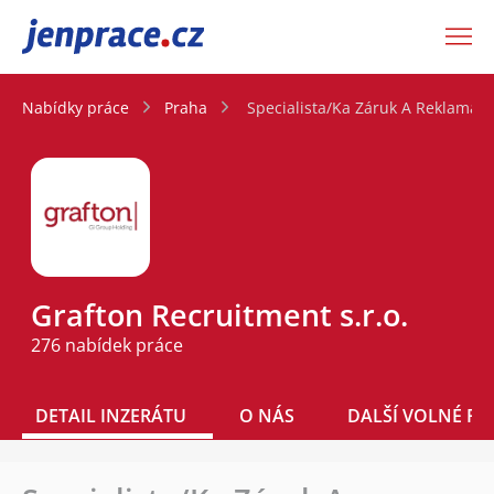
JenPráce.cz
Nabídky práce
Praha
Specialista/Ka Záruk A Reklamací
Grafton Recruitment s.r.o.
276 nabídek práce
DETAIL INZERÁTU
O NÁS
DALŠÍ VOLNÉ PO