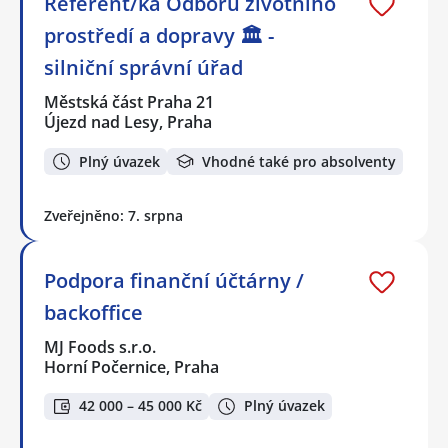
Referent/ka Odboru životního
prostředí a dopravy 🏛️ -
silniční správní úřad
Městská část Praha 21
Újezd nad Lesy, Praha
Plný úvazek
Vhodné také pro absolventy
Zveřejněno: 7. srpna
Podpora finanční účtárny /
backoffice
MJ Foods s.r.o.
Horní Počernice, Praha
42 000 – 45 000 Kč
Plný úvazek