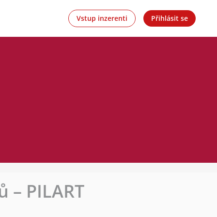
Vstup inzerenti
Přihlásit se
ů – PILART