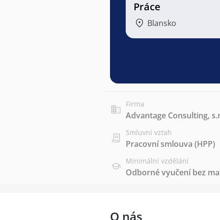
Práce
Blansko
Firma
Advantage Consulting, s.r
Smluvní vztah
Pracovní smlouva (HPP)
Minimální vzdělání
Odborné vyučení bez mat
O nás