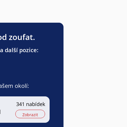
od zoufat.
a další pozice:
vašem okolí:
341 nabídek
l
Zobrazit