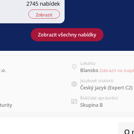
2745 nabídek
Zobrazit
Zobrazit všechny nabídky
Lokalita
.o.
Blansko
Zobrazit na map
Jazykové znalosti
Český jazyk
(Expert C2)
Řidičské oprávnění
urity
Skupina B
O 