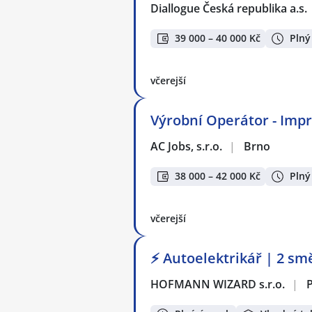
Diallogue Česká republika a.s.
39 000 – 40 000 Kč
Plný
včerejší
Výrobní Operátor - Impre
AC Jobs, s.r.o.
|
Brno
38 000 – 42 000 Kč
Plný
včerejší
⚡ Autoelektrikář | 2 sm
HOFMANN WIZARD s.r.o.
|