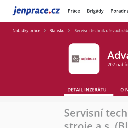
JenPráce.cz
Práce
Brigády
Poradn
Nabídky práce
Blansko
Servisní technik dřevoobrábě
Adva
207 nabí
DETAIL INZERÁTU
O 
Servisní tec
stroje a.s. (