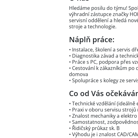
Hledáme posilu do týmu! Spole
výhradní zástupce značky HOLZ
servisní oddělení a hledá no
stroje a technologie.
Náplň práce:
• Instalace, školení a servis 
• Diagnostika závad a techni
• Práce s PC, podpora přes v
• Cestování k zákazníkům po c
domova
• Spolupráce s kolegy ze ser
Co od Vás očekává
• Technické vzdělání (ideálně 
• Praxi v oboru servisu strojů
• Znalost mechaniky a elektro
• Samostatnost, zodpovědnos
• Řidičský průkaz sk. B
• Výhodu je i znalost CAD/CA