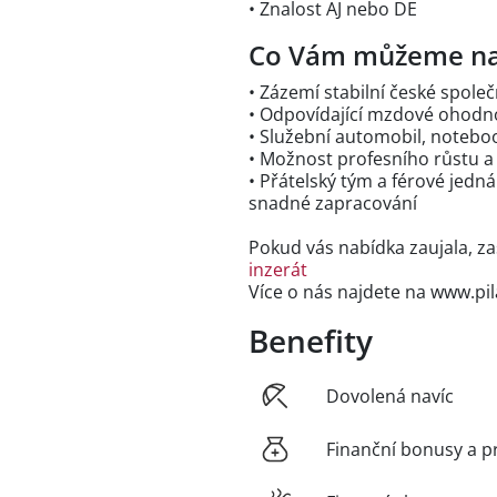
• Znalost AJ nebo DE
Co Vám můžeme na
• Zázemí stabilní české společ
• Odpovídající mzdové ohodno
• Služební automobil, noteboo
• Možnost profesního růstu a
• Přátelský tým a férové jedn
snadné zapracování
Pokud vás nabídka zaujala, za
inzerát
Více o nás najdete na www.pila
Benefity
Dovolená navíc
Finanční bonusy a p