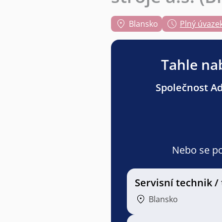
Blansko
Plný úvaze
Tahle nab
Společnost Adv
Nebo se pod
Servisní technik /
Blansko