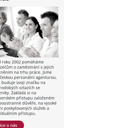
od roku 2002 pomáháme
zečům o zaměstnání s jejich
tněním na trhu práce. Jsme
 českou personální agenturou,
á buduje svoji značku na
hodobých vztazích se
zníky. Zakládá si na
nerském přístupu založeném
boustranné důvěře, na vysoké
ni poskytovaných služeb a
viduálním přístupu.
íce o nás