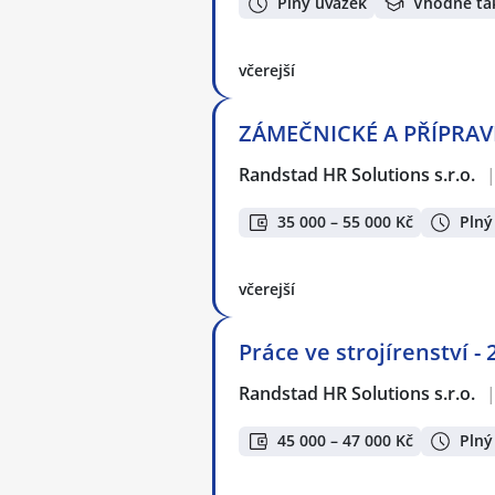
Plný úvazek
Vhodné ta
včerejší
ZÁMEČNICKÉ A PŘÍPRAVN
Randstad HR Solutions s.r.o.
35 000 – 55 000 Kč
Plný
včerejší
Práce ve strojírenství -
Randstad HR Solutions s.r.o.
45 000 – 47 000 Kč
Plný