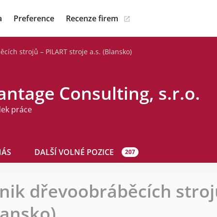
a
Preference
Recenze firem
cích strojů – PILART stroje a.s. (Blansko)
ntage Consulting, s.r.o.
dek práce
NÁS
DALŠÍ VOLNÉ POZICE
207
hnik dřevoobráběcích stroj
Blansko)