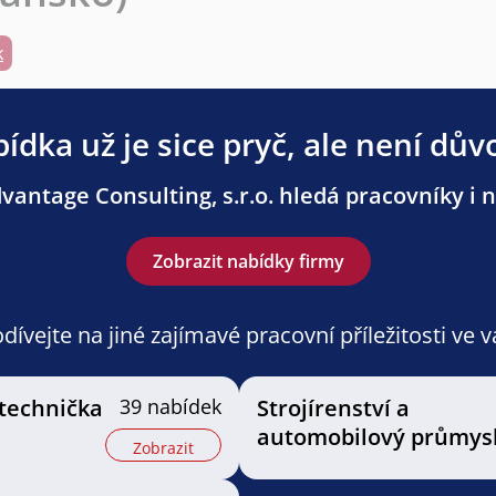
k
ídka už je sice pryč, ale není dův
antage Consulting, s.r.o. hledá pracovníky i n
Zobrazit nabídky firmy
ívejte na jiné zajímavé pracovní příležitosti ve 
 technička
39 nabídek
Strojírenství a
automobilový průmys
Zobrazit