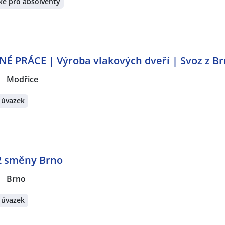
ké pro absolventy
É PRÁCE | Výroba vlakových dveří | Svoz z 
|
Modřice
 úvazek
 2 směny Brno
|
Brno
 úvazek