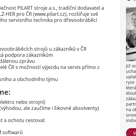
čnost PILART stroje a.s., tradiční dodavatel a
-HER pro ČR (www.pilart.cz), rozšiřuje své
vého servisního technika pro dřevoobráběcí
dřevoobráběcích strojů u zákazníků v ČR
cká podpora zákazníkům
zdálenou zprávu
Již 
elé ČR s možností výjezdu na servis přímo z
ucha
upla
visního a obchodního týmu
ryze
kter
me:
dlou
záka
elektro nebo strojní)
part
 (výhodou, ale zaučíme i šikovné absolventy)
na o
úrov
t a ochotu cestovat
indi
M softwarů
V