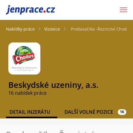
JenPráce.cz
Nabídky práce
Vizovice
Prodavač/ka -Řeznictví Chodura
Beskydské uzeniny, a.s.
16 nabídek práce
DETAIL INZERÁTU
DALŠÍ VOLNÉ POZICE
16