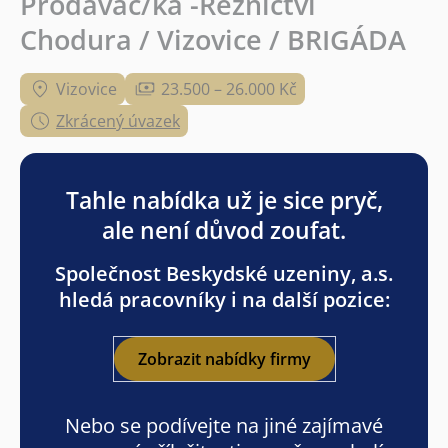
Prodavač/ka -Řeznictví
Chodura / Vizovice / BRIGÁDA
Vizovice
23.500 – 26.000 Kč
Zkrácený úvazek
Tahle nabídka už je sice pryč,
ale není důvod zoufat.
Společnost Beskydské uzeniny, a.s.
hledá pracovníky i na další pozice:
Zobrazit nabídky firmy
Nebo se podívejte na jiné zajímavé