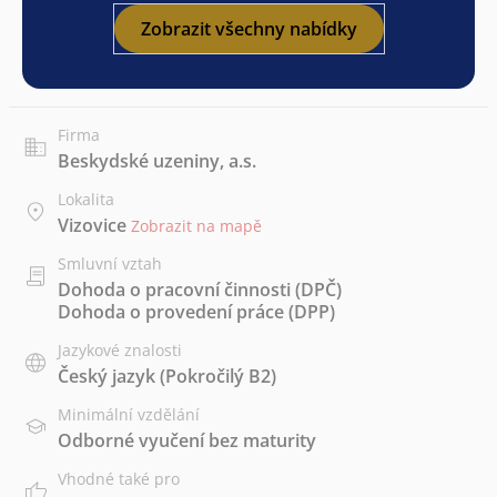
Zobrazit všechny nabídky
Firma
Beskydské uzeniny, a.s.
Lokalita
Vizovice
Zobrazit na mapě
Smluvní vztah
Dohoda o pracovní činnosti (DPČ)
Dohoda o provedení práce (DPP)
Jazykové znalosti
Český jazyk
(Pokročilý B2)
Minimální vzdělání
Odborné vyučení bez maturity
Vhodné také pro