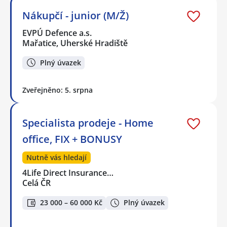
Nákupčí - junior (M/Ž)
EVPÚ Defence a.s.
Mařatice, Uherské Hradiště
Plný úvazek
Zveřejněno: 5. srpna
Specialista prodeje - Home
office, FIX + BONUSY
Nutně vás hledají
4Life Direct Insurance…
Celá ČR
23 000 – 60 000 Kč
Plný úvazek