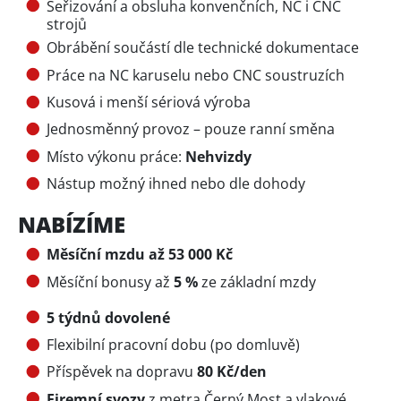
Seřizování a obsluha konvenčních, NC i CNC
strojů
Obrábění součástí dle technické dokumentace
Práce na NC karuselu nebo CNC soustruzích
Kusová i menší sériová výroba
Jednosměnný provoz – pouze ranní směna
Místo výkonu práce:
Nehvizdy
Nástup možný ihned nebo dle dohody
NABÍZÍME
Měsíční mzdu až 53 000 Kč
Měsíční bonusy až
5 %
ze základní mzdy
5 týdnů dovolené
Flexibilní pracovní dobu (po domluvě)
Příspěvek na dopravu
80 Kč/den
Firemní svozy
z metra Černý Most a vlakové