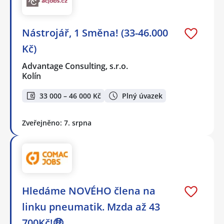
Nástrojář, 1 Směna! (33-46.000
Kč)
Advantage Consulting, s.r.o.
Kolín
33 000 – 46 000 Kč
Plný úvazek
Zveřejněno: 7. srpna
Hledáme NOVÉHO člena na
linku pneumatik. Mzda až 43
700Kč!🤑