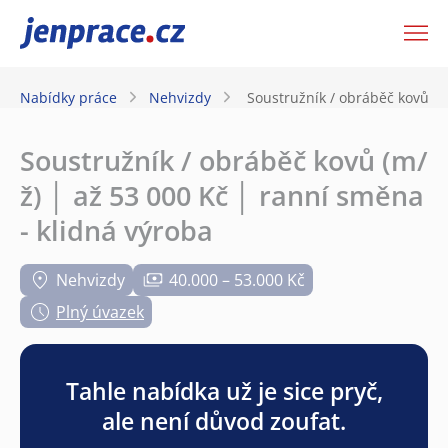
JenPráce.cz
Nabídky práce
Nehvizdy
Soustružník / obráběč kovů (m
Soustružník / obráběč kovů (m/
ž) │ až 53 000 Kč │ ranní směna
- klidná výroba
Nehvizdy
40.000 – 53.000 Kč
Plný úvazek
Tahle nabídka už je sice pryč,
ale není důvod zoufat.