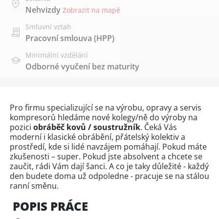
Nehvizdy
Zobrazit na mapě
Smluvní vztah
Pracovní smlouva (HPP)
Minimální vzdělání
Odborné vyučení bez maturity
Pro firmu specializující se na výrobu, opravy a servis
kompresorů hledáme nové kolegy/ně do výroby na
pozici
obráběč kovů / soustružník
. Čeká Vás
moderní i klasické obrábění, přátelský kolektiv a
prostředí, kde si lidé navzájem pomáhají. Pokud máte
zkušenosti – super. Pokud jste absolvent a chcete se
zaučit, rádi Vám dají šanci. A co je taky důležité - každý
den budete doma už odpoledne - pracuje se na stálou
ranní směnu.
POPIS PRÁCE