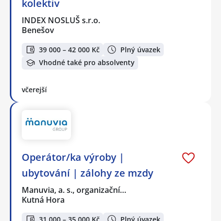
kolektiv
INDEX NOSLUŠ s.r.o.
Benešov
39 000 – 42 000 Kč
Plný úvazek
Vhodné také pro absolventy
včerejší
Operátor/ka výroby |
ubytování | zálohy ze mzdy
Manuvia, a. s., organizační…
Kutná Hora
31 000 – 35 000 Kč
Plný úvazek