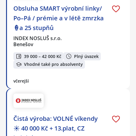
Obsluha SMART výrobní linky/
Po–Pá / prémie a v létě zmrzka
🍦a 25 stupňů
INDEX NOSLUŠ s.r.o.
Benešov
39 000 – 42 000 Kč
Plný úvazek
Vhodné také pro absolventy
včerejší
Čistá výroba: VOLNÉ víkendy
☀️ 40 000 Kč + 13.plat, CZ