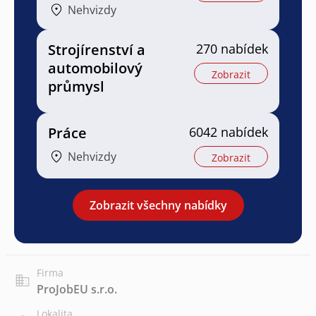
Nehvizdy
Strojírenství a
270 nabídek
automobilový
Zobrazit
průmysl
Práce
6042 nabídek
Nehvizdy
Zobrazit
Zobrazit všechny nabídky
Firma
ProJobEU s.r.o.
Lokalita