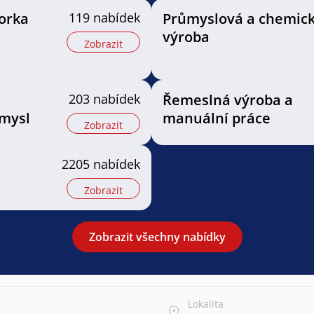
orka
119 nabídek
Průmyslová a chemic
výroba
Zobrazit
203 nabídek
Řemeslná výroba a
mysl
manuální práce
Zobrazit
2205 nabídek
Zobrazit
Zobrazit všechny nabídky
Lokalita