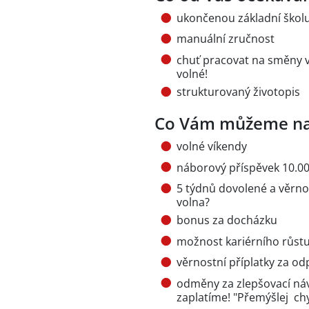
ukončenou základní škol
manuální zručnost
chuť pracovat na směny v
volné!
strukturovaný životopis
Co Vám můžeme na
volné víkendy
náborový příspěvek 10.00
5 týdnů dovolené a věrnos
volna?
bonus za docházku
možnost kariérního růst
věrnostní příplatky za o
odměny za zlepšovací ná
zaplatíme! "Přemýšlej chyt