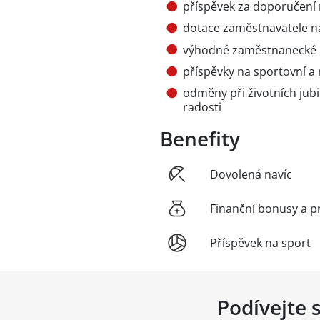
příspěvek za doporučení
dotace zaměstnavatele na
výhodné zaměstnanecké m
příspěvky na sportovní a r
odměny při životních jub
radosti
Benefity
Dovolená navíc
Finanční bonusy a p
Příspěvek na sport
Podívejte 