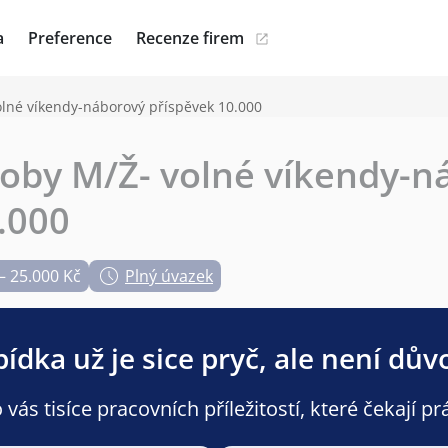
a
Preference
Recenze firem
olné víkendy-náborový příspěvek 10.000
oby M/Ž- volné víkendy-n
.000
– 25.000 Kč
Plný úvazek
ídka už je sice pryč, ale není dův
ás tisíce pracovních příležitostí, které čekají pr