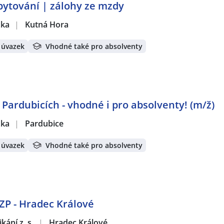
bytování | zálohy ze mzdy
žka
|
Kutná Hora
 úvazek
Vhodné také pro absolventy
 Pardubicích - vhodné i pro absolventy! (m/ž)
žka
|
Pardubice
 úvazek
Vhodné také pro absolventy
OZP - Hradec Králové
ání z. s.
|
Hradec Králové