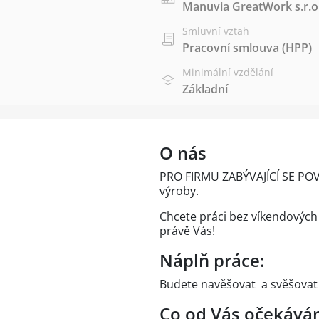
Manuvia GreatWork s.r.o
Smluvní vztah
Pracovní smlouva (HPP)
Minimální vzdělání
Základní
O nás
PRO FIRMU ZABÝVAJÍCÍ SE 
výroby.
Chcete práci bez víkendových
právě Vás!
Náplň práce:
Budete navěšovat a svěšovat d
Co od Vás očekává