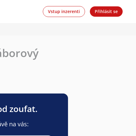
Vstup inzerenti
Přihlásit se
áborový
od zoufat.
ávě na vás: