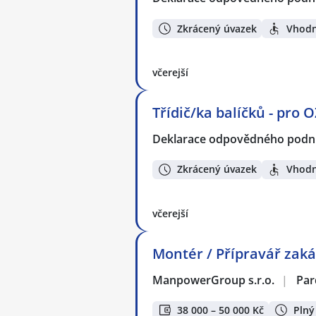
Zkrácený úvazek
Vhodn
včerejší
Třídič/ka balíčků - pro 
Deklarace odpovědného podnik
Zkrácený úvazek
Vhodn
včerejší
Montér / Přípravář zaká
ManpowerGroup s.r.o.
|
Par
38 000 – 50 000 Kč
Plný