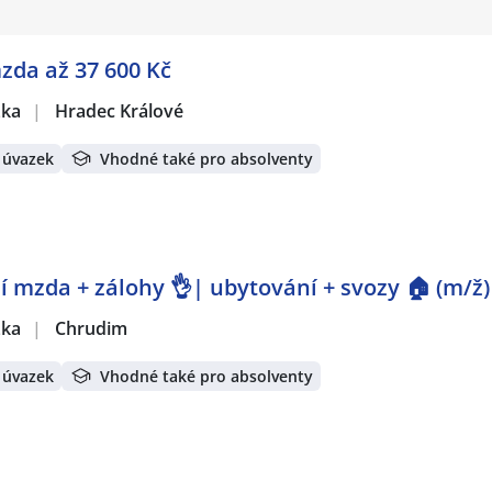
mzda až 37 600 Kč
žka
|
Hradec Králové
 úvazek
Vhodné také pro absolventy
 mzda + zálohy 👌| ubytování + svozy 🏠 (m/ž)
žka
|
Chrudim
 úvazek
Vhodné také pro absolventy