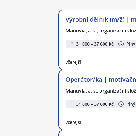
Výrobní dělník (m/ž) | 
Manuvia, a. s., organizační slo
31 000 – 37 600 Kč
Plný
včerejší
Operátor/ka | motivační
Manuvia, a. s., organizační slo
31 000 – 37 600 Kč
Plný
včerejší