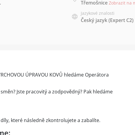
.
Třemošnice
Zobrazit na
Jazykové znalosti
Český jazyk
(Expert C2)
POVRCHOVOU ÚPRAVOU KOVŮ hledáme Operátora
 směn? Jste pracovitý a zodpovědný? Pak hledáme
íly, které následně zkontrolujete a zabalíte.
me: