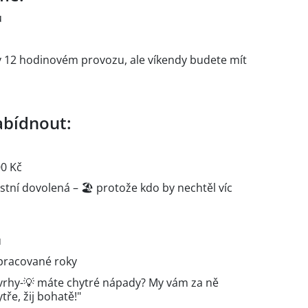
u
 12 hodinovém provozu, ale víkendy budete mít
bídnout:
0 Kč
tní dovolená – 🏖️ protože kdo by nechtěl víc
u
dpracované roky
vrhy-💡 máte chytré nápady? My vám za ně
ře, žij bohatě!"