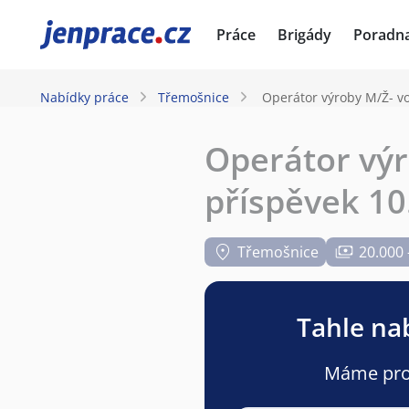
JenPráce.cz
Práce
Brigády
Poradn
Nabídky práce
Třemošnice
Operátor výroby M/Ž- v
Operátor výr
příspěvek 10
Třemošnice
20.000 
Tahle nab
Máme pro v