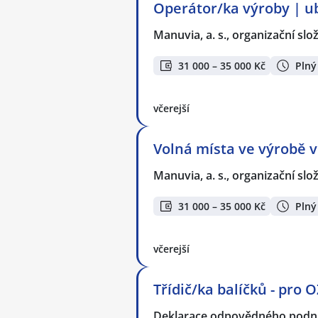
Operátor/ka výroby | u
Manuvia, a. s., organizační slo
31 000 – 35 000 Kč
Plný
včerejší
Volná místa ve výrobě v
Manuvia, a. s., organizační slo
31 000 – 35 000 Kč
Plný
včerejší
Třídič/ka balíčků - pro 
Deklarace odpovědného podnik