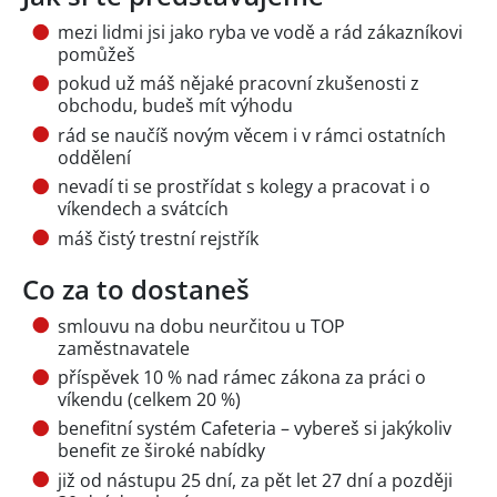
mezi lidmi jsi jako ryba ve vodě a rád zákazníkovi
pomůžeš
pokud už máš nějaké pracovní zkušenosti z
obchodu, budeš mít výhodu
rád se naučíš novým věcem i v rámci ostatních
oddělení
nevadí ti se prostřídat s kolegy a pracovat i o
víkendech a svátcích
máš čistý trestní rejstřík
Co za to dostaneš
smlouvu na dobu neurčitou u TOP
zaměstnavatele
příspěvek 10 % nad rámec zákona za práci o
víkendu (celkem 20 %)
benefitní systém Cafeteria – vybereš si jakýkoliv
benefit ze široké nabídky
již od nástupu 25 dní, za pět let 27 dní a později