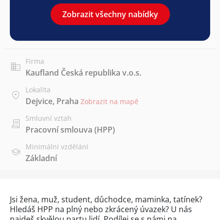
Zobrazit všechny nabídky
Firma
Kaufland Česká republika v.o.s.
Lokalita
Dejvice, Praha
Zobrazit na mapě
Smluvní vztah
Pracovní smlouva (HPP)
Minimální vzdělání
Základní
Jsi žena, muž, student, důchodce, maminka, tatínek?
Hledáš HPP na plný nebo zkrácený úvazek? U nás
najdeš skvělou partu lidí. Podílej se s námi na