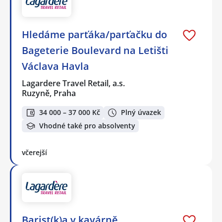
Hledáme parťáka/parťačku do
Bageterie Boulevard na Letišti
Václava Havla
Lagardere Travel Retail, a.s.
Ruzyně, Praha
34 000 – 37 000 Kč
Plný úvazek
Vhodné také pro absolventy
včerejší
Barist(k)a v kavárně