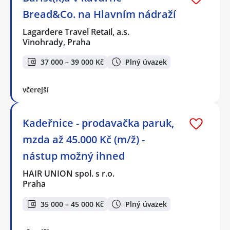
Bread&Co. na Hlavním nádraží
Lagardere Travel Retail, a.s.
Vinohrady, Praha
37 000 – 39 000 Kč
Plný úvazek
včerejší
Kadeřnice - prodavačka paruk,
mzda až 45.000 Kč (m/ž) -
nástup možný ihned
HAIR UNION spol. s r.o.
Praha
35 000 – 45 000 Kč
Plný úvazek