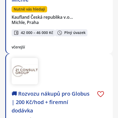
Nutně vás hledají
Kaufland Česká republika v.o…
Michle, Praha
42 000 – 46 000 Kč
Plný úvazek
včerejší
🚚 Rozvozu nákupů pro Globus
| 200 Kč/hod + firemní
dodávka