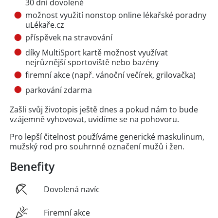
30 dní dovolené
možnost využití nonstop online lékařské poradny
uLékaře.cz
příspěvek na stravování
díky MultiSport kartě možnost využívat
nejrůznější sportoviště nebo bazény
firemní akce (např. vánoční večírek, grilovačka)
parkování zdarma
Zašli svůj životopis ještě dnes a pokud nám to bude
vzájemně vyhovovat, uvidíme se na pohovoru.
Pro lepší čitelnost používáme generické maskulinum,
mužský rod pro souhrnné označení mužů i žen.
Benefity
Dovolená navíc
Firemní akce