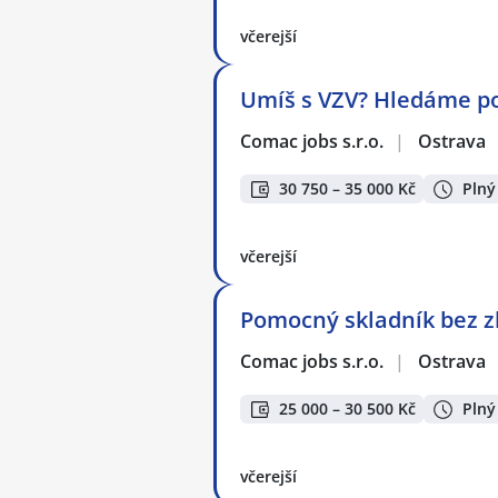
včerejší
Umíš s VZV? Hledáme pos
Comac jobs s.r.o.
|
Ostrava
30 750 – 35 000 Kč
Plný
včerejší
Pomocný skladník bez z
Comac jobs s.r.o.
|
Ostrava
25 000 – 30 500 Kč
Plný
včerejší