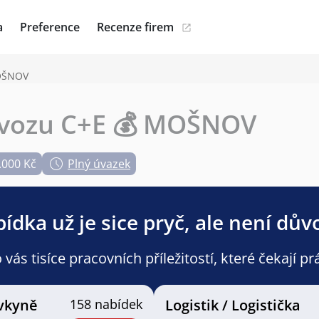
a
Preference
Recenze firem
MOŠNOV
sovozu C+E 💰 MOŠNOV
.000 Kč
Plný úvazek
ídka už je sice pryč, ale není dův
ás tisíce pracovních příležitostí, které čekají pr
vkyně
158 nabídek
Logistik / Logistička