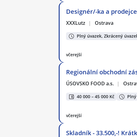
Designér/-ka a prodejce
XXXLutz
|
Ostrava
Plný úvazek, Zkrácený úvaze
včerejší
Regionální obchodní zá
ÚSOVSKO FOOD a.s.
|
Ostra
40 000 – 45 000 Kč
Plný
včerejší
Skladník - 33.500,-! Krá