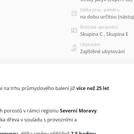
Délka prac. poměru
na dobu určitou (nástup
Řidičské oprávnění
Skupina C
,
Skupina E
Ubytování
Zajištěné ubytování
 na trhu průmyslového balení již
více než 25 let
ích porostů v rámci regionu
Severní Moravy
.
dka dřeva v souladu s provozními a
.
provozu
, délka směny přibližně
7,5 hodiny
.