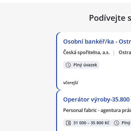
Podívejte 
Osobní bankéř/ka - Ost
Česká spořitelna, a.s.
|
Ostr
Plný úvazek
včerejší
Operátor výroby-35.800 
Personal fabric - agentura prác
31 000 – 35 800 Kč
Plný