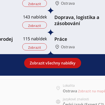
Ostrava
Zobrazit
143 nabídek
Doprava, logistika a
zásobování
Zobrazit
prodej
115 nabídek
Práce
Ostrava
Zobrazit
Zobrazit všechny nabídky
Lokalita
Ostrava
Zobrazit na map
Jazykové znalosti
Český jazyk
(Expert C2)