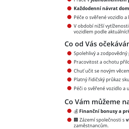
Každodenní návrat do
Péče o svěřené vozidlo a 
V období nižší vytíženos
vozidlem podle aktuálníc
Co od Vás očekáv
Spolehlivý a zodpovědný p
Pracovitost a ochotu přilo
Chuť učit se novým věcem
Platný řidičský průkaz sk
Péči o svěřené vozidlo a
Co Vám můžeme na
💰
Finanční bonusy a pr
🏢 Zázemí společnosti s
v
zaměstnancům.