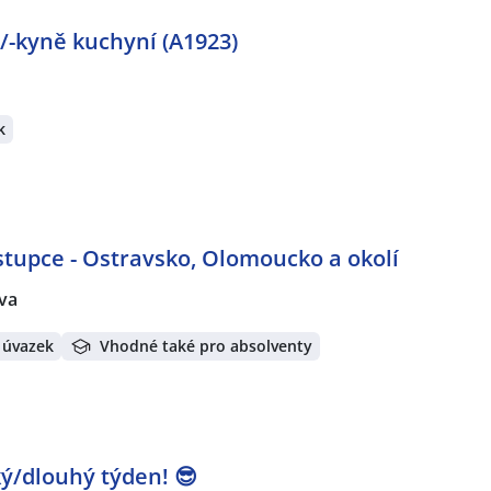
/-kyně kuchyní (A1923)
k
stupce - Ostravsko, Olomoucko a okolí
va
 úvazek
Vhodné také pro absolventy
tký/dlouhý týden! 😎