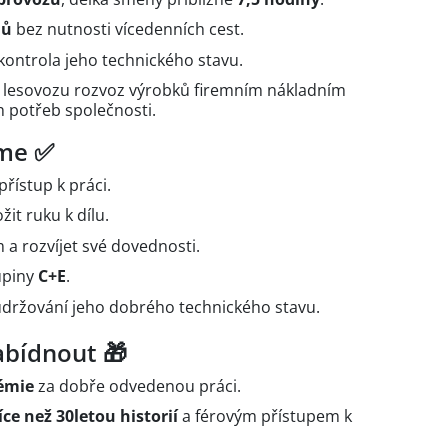
mů
bez nutnosti vícedenních cest.
kontrola jeho technického stavu.
ti lesovozu rozvoz výrobků firemním nákladním
h potřeb společnosti.
áme ✅
řístup k práci.
žit ruku k dílu.
 a rozvíjet své dovednosti.
upiny
C+E
.
 udržování jeho dobrého technického stavu.
bídnout 🎁
émie
za dobře odvedenou práci.
íce než 30letou historií
a férovým přístupem k