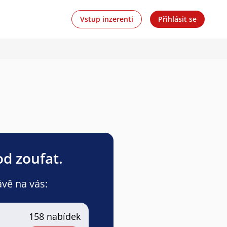
Vstup inzerenti
Přihlásit se
od zoufat.
ávě na vás:
158 nabídek