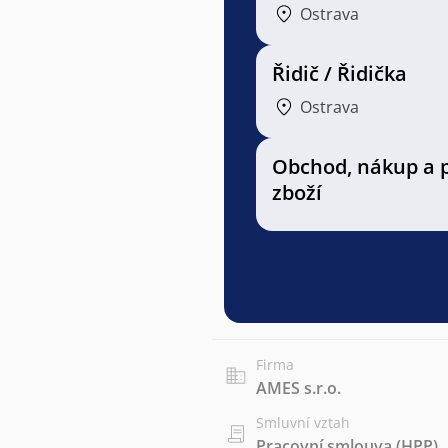
Ostrava
Řidič / Řidička
Ostrava
Obchod, nákup a 
zboží
Firma
AMES s.r.o.
Smluvní vztah
Pracovní smlouva (HPP)