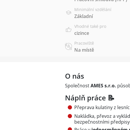
Minimální vzdělání
Základní
Vhodné také pro
cizince
Pracoviště
Na místě
O nás
Společnost
AMES s.r.o.
působí
Náplň práce 📝
Přeprava kulatiny z lesn
Nakládka, převoz a vyklá
bezpečnostními předpisy
Práce v
jednosměnném 