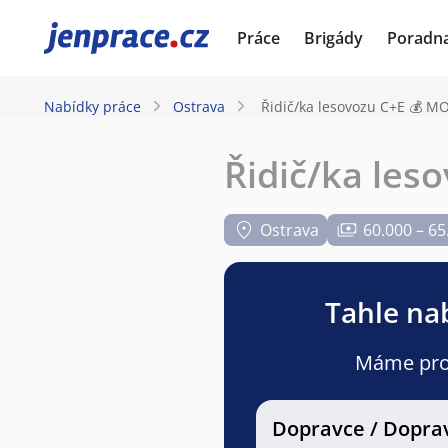
JenPráce.cz
Práce
Brigády
Poradn
Nabídky práce
Ostrava
Řidič/ka lesovozu C+E 💰 
Řidič/ka le
Ostrava
60.000 – 65
Tahle nab
Máme pro v
Dopravce / Dopra