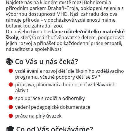
Najdete nás na klidném místě mezi Bohnicemi a
přírodním parkem Drahaň–Troja, obklopeni zelení a s
výbornou dostupností MHD. Naši zahradu doslova
rámuje příroda – v docházkové vzdálenosti máme
botanickou zahradu i zoo.
Do našeho týmu hledáme
učitele/učitelku mateřské
školy
, který/á má chuť věnovat se dětem, podporovat
jejich rozvoj a přinášet do každodenní práce empatii,
nápaditost a spolehlivost.
📚 Co Vás u nás čeká?
vzdělávání a rozvoj dětí dle školního vzdělávacího
programu, včetně podpory dětí se SVP
příprava, plánování a hodnocení vzdělávacích
aktivit
spolupráce s rodiči a odborníky
vedení pedagogické dokumentace
práce na plný úvazek
🎓 Co od Vás očekáváme?