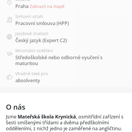
Praha
Zobrazit na mapě
Smluvní vztah
Pracovní smlouva (HPP)
Jazykové znalosti
Český jazyk
(Expert C2)
Minimální vzdělání
Středoškolské nebo odborné vyučení s
maturitou
Vhodné také pro
absolventy
O nás
Jsme
Mateřská škola Krynická
, osmitřídní zařízení s
šesti smíšenými třídami a dvěma předškolními
odděleními, z nichž jedno je zaměřené na angličtinu.