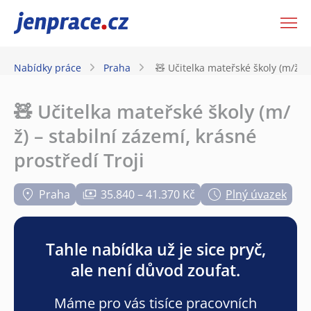
JenPráce.cz
Nabídky práce
Praha
🧸 Učitelka mateřské školy (m/ž) –
🧸 Učitelka mateřské školy (m/
ž) – stabilní zázemí, krásné
prostředí Troji
Praha
35.840 – 41.370 Kč
Plný úvazek
Tahle nabídka už je sice pryč,
ale není důvod zoufat.
Máme pro vás tisíce pracovních