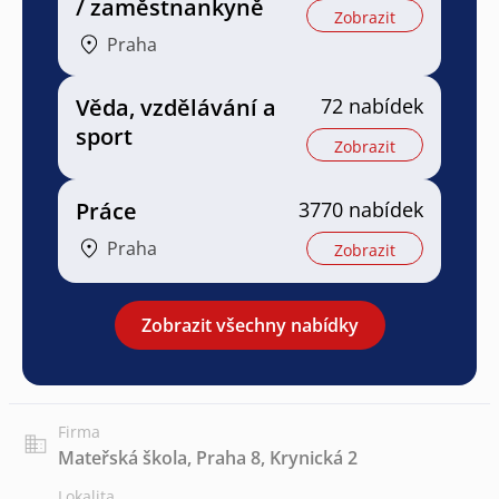
/ zaměstnankyně
Zobrazit
Praha
Věda, vzdělávání a
72 nabídek
sport
Zobrazit
Práce
3770 nabídek
Praha
Zobrazit
Zobrazit všechny nabídky
Firma
Mateřská škola, Praha 8, Krynická 2
Lokalita