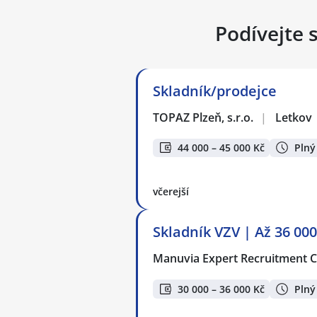
Podívejte 
Skladník/prodejce
TOPAZ Plzeň, s.r.o.
|
Letkov
44 000 – 45 000 Kč
Plný
včerejší
Skladník VZV | Až 36 000
Manuvia Expert Recruitment CZ
30 000 – 36 000 Kč
Plný