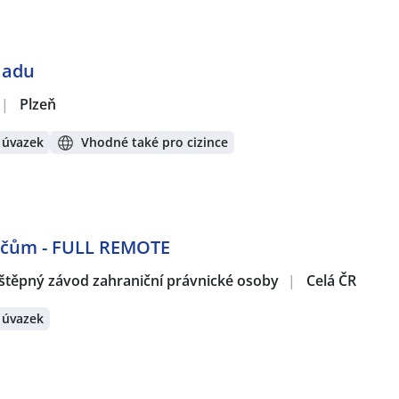
kladu
|
Plzeň
 úvazek
Vhodné také pro cizince
dičům - FULL REMOTE
štěpný závod zahraniční právnické osoby
|
Celá ČR
 úvazek