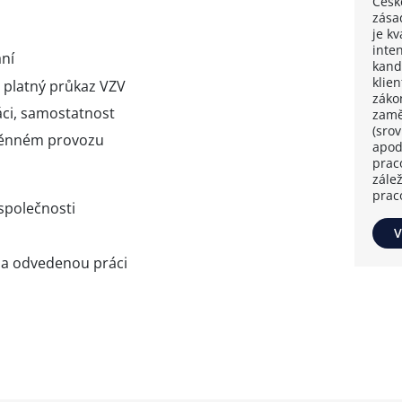
Česk
zása
je k
inten
ní
kand
klie
, platný průkaz VZV
záko
ci, samostatnost
zamě
(sro
měnném provozu
apod
prac
zále
prac
společnosti
V
u
za odvedenou práci