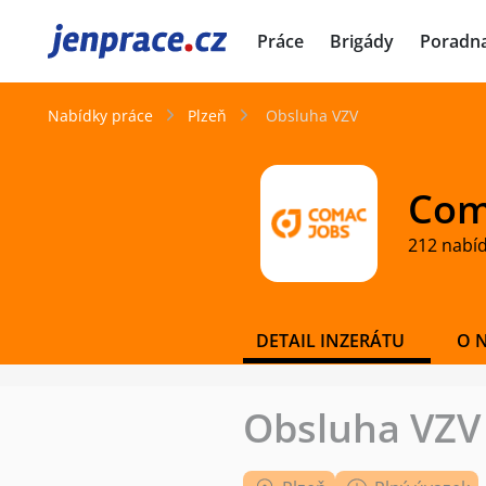
JenPráce.cz
Práce
Brigády
Poradn
Nabídky práce
Plzeň
Obsluha VZV
Coma
212 nabí
DETAIL INZERÁTU
O 
Obsluha VZV