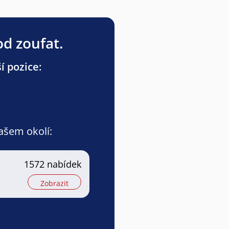
od zoufat.
í pozice:
vašem okolí:
1572 nabídek
Zobrazit