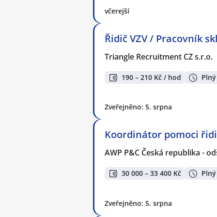
včerejší
Řidič VZV / Pracovník s
Triangle Recruitment CZ s.r.o.
190 – 210 Kč / hod
Plný
Zveřejněno: 5. srpna
Koordinátor pomoci ři
AWP P&C Česká republika - od
30 000 – 33 400 Kč
Plný
Zveřejněno: 5. srpna