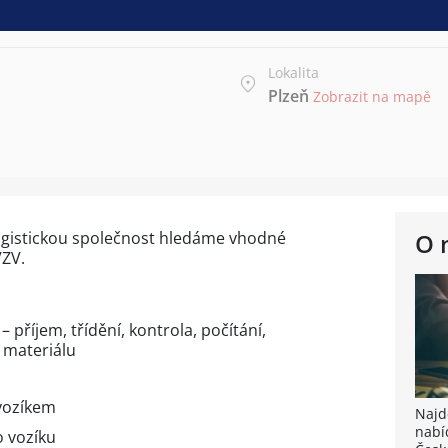
Lokalita
Plzeň
Zobrazit na mapě
ogistickou společnost hledáme vhodné
O 
VZV.
 příjem, třídění, kontrola, počítání,
 materiálu
vozíkem
Najdě
nabí
 vozíku