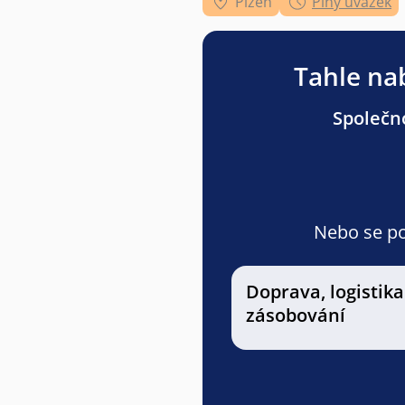
Plzeň
Plný úvazek
Tahle nab
Společno
Nebo se pod
Doprava, logistika
zásobování