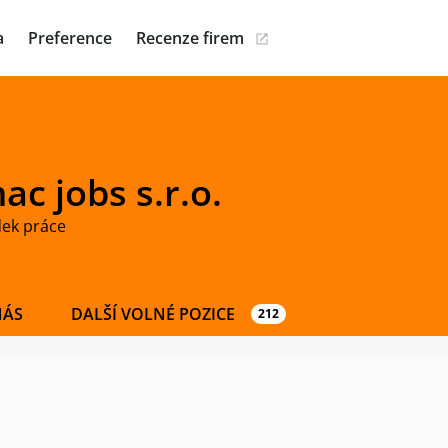
a
Preference
Recenze firem
c jobs s.r.o.
dek práce
NÁS
DALŠÍ VOLNÉ POZICE
212