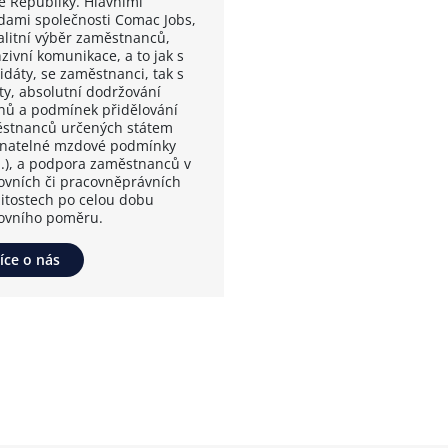
é Republiky. Hlavními
dami společnosti Comac Jobs,
valitní výběr zaměstnanců,
zivní komunikace, a to jak s
idáty, se zaměstnanci, tak s
nty, absolutní dodržování
nů a podmínek přidělování
stnanců určených státem
vnatelné mzdové podmínky
.), a podpora zaměstnanců v
ovních či pracovněprávních
žitostech po celou dobu
ovního poměru.
íce o nás