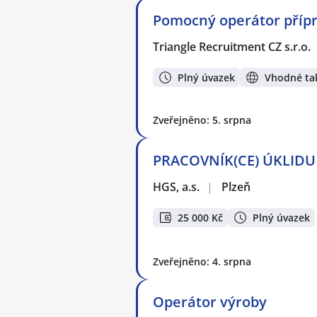
Pomocný operátor přípra
Triangle Recruitment CZ s.r.o.
Plný úvazek
Vhodné tak
Zveřejněno: 5. srpna
PRACOVNÍK(CE) ÚKLIDU v
HGS, a.s.
|
Plzeň
25 000 Kč
Plný úvazek
Zveřejněno: 4. srpna
Operátor výroby