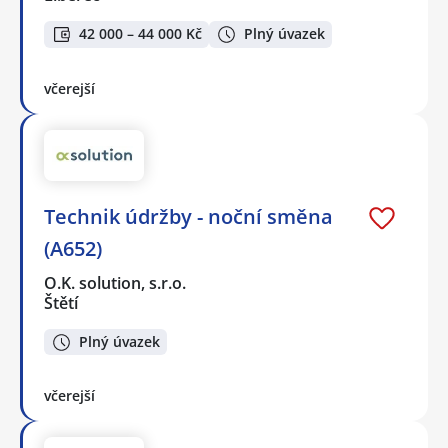
42 000 – 44 000 Kč
Plný úvazek
včerejší
Technik údržby - noční směna
(A652)
O.K. solution, s.r.o.
Štětí
Plný úvazek
včerejší