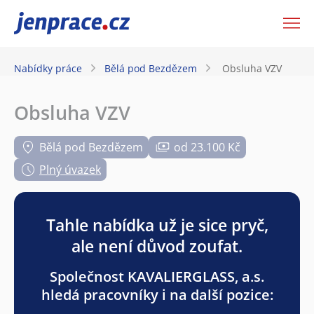
JenPráce.cz
Nabídky práce
Bělá pod Bezdězem
Obsluha VZV
Obsluha VZV
Bělá pod Bezdězem
od 23.100 Kč
Plný úvazek
Tahle nabídka už je sice pryč,
ale není důvod zoufat.
Společnost KAVALIERGLASS, a.s.
hledá pracovníky i na další pozice: