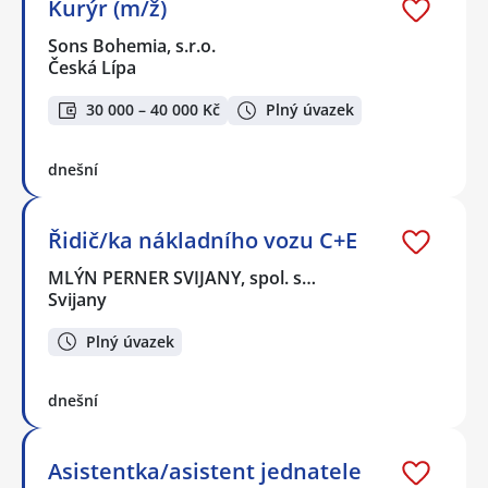
Kurýr (m/ž)
Sons Bohemia, s.r.o.
Česká Lípa
30 000 – 40 000 Kč
Plný úvazek
dnešní
Řidič/ka nákladního vozu C+E
MLÝN PERNER SVIJANY, spol. s…
Svijany
Plný úvazek
dnešní
Asistentka/asistent jednatele