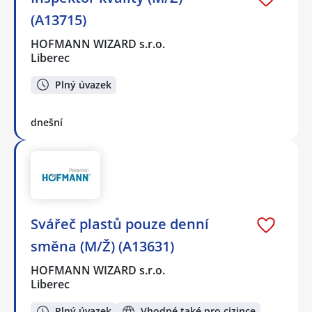
(A13715)
HOFMANN WIZARD s.r.o.
Liberec
Plný úvazek
dnešní
Svářeč plastů pouze denní
směna (M/Ž) (A13631)
HOFMANN WIZARD s.r.o.
Liberec
Plný úvazek
Vhodné také pro cizince