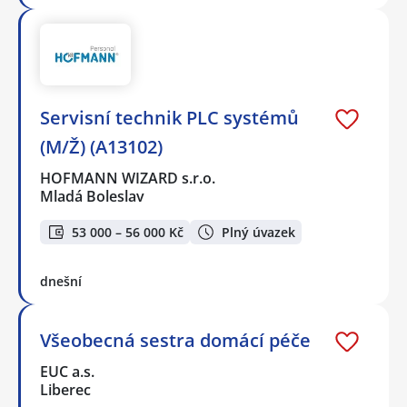
Servisní technik PLC systémů
(M/Ž) (A13102)
HOFMANN WIZARD s.r.o.
Mladá Boleslav
53 000 – 56 000 Kč
Plný úvazek
dnešní
Všeobecná sestra domácí péče
EUC a.s.
Liberec