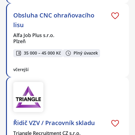
Obsluha CNC ohraňovacího
lisu
Alfa Job Plus s.r.o.
Plzeň
35 000 – 45 000 Kč
Plný úvazek
včerejší
Řidič VZV / Pracovník skladu
Triangle Recruitment CZ s.r.o.