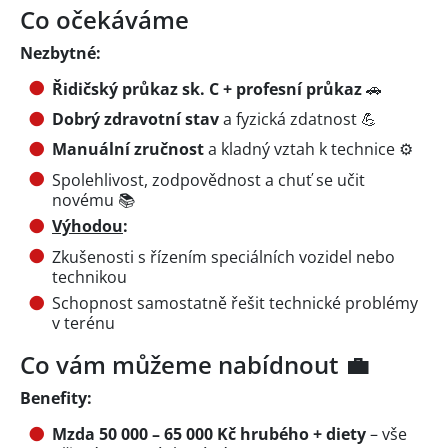
Co očekáváme
Nezbytné:
Řidičský průkaz sk. C + profesní průkaz
🚗
Dobrý zdravotní stav
a fyzická zdatnost 💪
Manuální zručnost
a kladný vztah k technice ⚙️
Spolehlivost, zodpovědnost a chuť se učit
novému 📚
Výhodou
:
Zkušenosti s řízením speciálních vozidel nebo
technikou
Schopnost samostatně řešit technické problémy
v terénu
Co vám můžeme nabídnout 💼
Benefity:
Mzda 50 000 – 65 000 Kč hrubého + diety
– vše