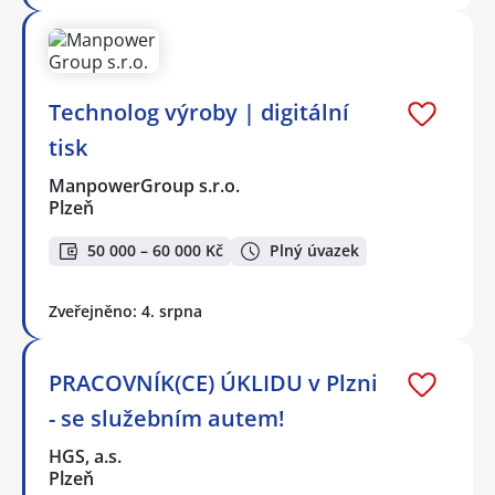
Technolog výroby | digitální
tisk
ManpowerGroup s.r.o.
Plzeň
50 000 – 60 000 Kč
Plný úvazek
Zveřejněno: 4. srpna
PRACOVNÍK(CE) ÚKLIDU v Plzni
- se služebním autem!
HGS, a.s.
Plzeň