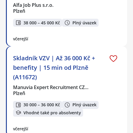
Alfa Job Plus s.r.o.
Plzeň
38 000 – 45 000 Kč
Plný úvazek
včerejší
Skladník VZV | Až 36 000 Kč +
benefity | 15 min od Plzně
(A11672)
Manuvia Expert Recruitment CZ…
Plzeň
30 000 – 36 000 Kč
Plný úvazek
Vhodné také pro absolventy
včerejší