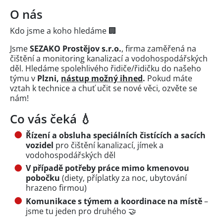
O nás
Kdo jsme a koho hledáme 🏢
Jsme
SEZAKO Prostějov s.r.o.
, firma zaměřená na
čištění a monitoring kanalizací a vodohospodářských
děl. Hledáme spolehlivého řidiče/řidičku do našeho
týmu v
Plzni,
nástup možný ihned
.
Pokud máte
vztah k technice a chuť učit se nové věci, ozvěte se
nám!
Co vás čeká 💧
Řízení a obsluha speciálních čistících a sacích
vozidel
pro čištění kanalizací, jímek a
vodohospodářských děl
V případě potřeby práce mimo kmenovou
pobočku
(diety, příplatky za noc, ubytování
hrazeno firmou)
Komunikace s týmem a koordinace na místě
–
jsme tu jeden pro druhého 🤝