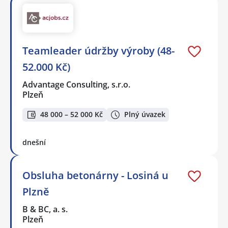
Teamleader údržby výroby (48-
52.000 Kč)
Advantage Consulting, s.r.o.
Plzeň
48 000 – 52 000 Kč
Plný úvazek
dnešní
Obsluha betonárny - Losiná u
Plzně
B & BC, a. s.
Plzeň