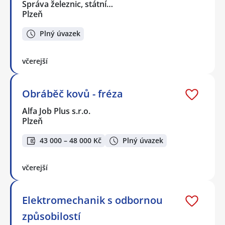
Správa železnic, státní…
Plzeň
Plný úvazek
včerejší
Obráběč kovů - fréza
Alfa Job Plus s.r.o.
Plzeň
43 000 – 48 000 Kč
Plný úvazek
včerejší
Elektromechanik s odbornou
způsobilostí