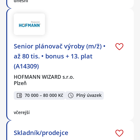
dnešní
Senior plánovač výroby (m/ž) •
až 80 tis. • bonus + 13. plat
(A14309)
HOFMANN WIZARD s.r.o.
Plzeň
70 000 – 80 000 Kč
Plný úvazek
včerejší
Skladník/prodejce