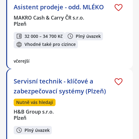
Asistent prodeje - odd. MLÉKO
MAKRO Cash & Carry ČR s.r.o.
Plzeň
32 000 – 34 700 Kč
Plný úvazek
Vhodné také pro cizince
včerejší
Servisní technik - klíčové a
zabezpečovací systémy (Plzeň)
Nutně vás hledají
H&B Group s.r.o.
Plzeň
Plný úvazek