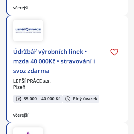
včerejší
Údržbář výrobních linek •
mzda 40 000Kč • stravování i
svoz zdarma
LEPŠÍ PRÁCE a.s.
Plzeň
35 000 – 40 000 Kč
Plný úvazek
včerejší