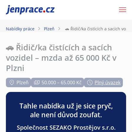
JenPráce.cz
Nabídky práce
Plzeň
🚗 Řidič/ka čistících a sacích vozi
🚗 Řidič/ka čistících a sacích
vozidel – mzda až 65 000 Kč v
Plzni
Plzeň
50.000 – 65.000 Kč
Plný úvazek
Tahle nabídka už je sice pryč,
ale není důvod zoufat.
Společnost SEZAKO Prostějov s.r.o.