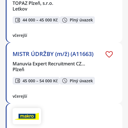
TOPAZ Plzeň, s.r.o.
Letkov
44 000 – 45 000 Kč
Plný úvazek
včerejší
MISTR ÚDRŽBY (m/ž) (A11663)
Manuvia Expert Recruitment CZ…
Plzeň
45 000 – 54 000 Kč
Plný úvazek
včerejší