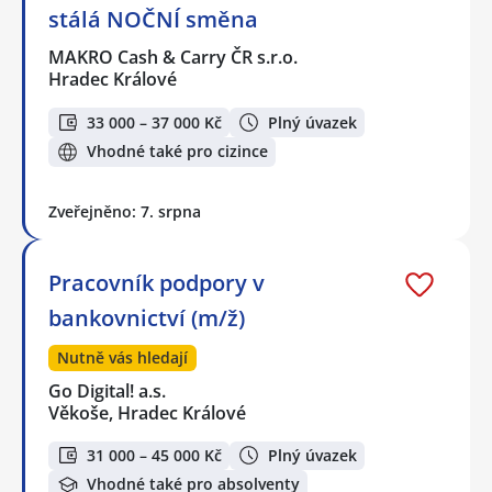
stálá NOČNÍ směna
MAKRO Cash & Carry ČR s.r.o.
Hradec Králové
33 000 – 37 000 Kč
Plný úvazek
Vhodné také pro cizince
Zveřejněno: 7. srpna
Pracovník podpory v
bankovnictví (m/ž)
Nutně vás hledají
Go Digital! a.s.
Věkoše, Hradec Králové
31 000 – 45 000 Kč
Plný úvazek
Vhodné také pro absolventy