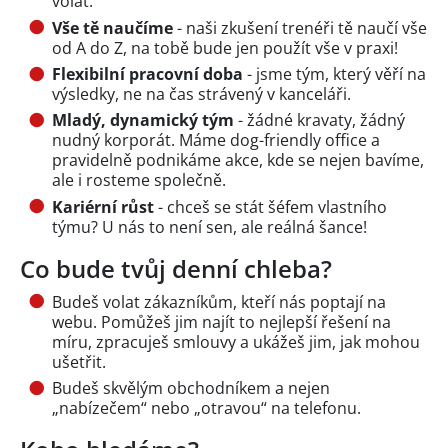
volat.
Vše tě naučíme
- naši zkušení trenéři tě naučí vše
od A do Z, na tobě bude jen použít vše v praxi!
Flexibilní pracovní doba
- jsme tým, který věří na
výsledky, ne na čas strávený v kanceláři.
Mladý, dynamický tým
- žádné kravaty, žádný
nudný korporát. Máme dog-friendly office a
pravidelně podnikáme akce, kde se nejen bavíme,
ale i rosteme společně.
Kariérní růst
- chceš se stát šéfem vlastního
týmu? U nás to není sen, ale reálná šance!
Co bude tvůj denní chleba?
Budeš volat zákazníkům, kteří nás poptají na
webu. Pomůžeš jim najít to nejlepší řešení na
míru, zpracuješ smlouvy a ukážeš jim, jak mohou
ušetřit.
Budeš skvělým obchodníkem a nejen
„nabízečem“ nebo „otravou“ na telefonu.