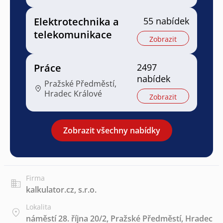
Elektrotechnika a
55 nabídek
telekomunikace
Zobrazit
Práce
2497
nabídek
Pražské Předměstí,
Hradec Králové
Zobrazit
Zobrazit všechny nabídky
Firma
kalkulator.cz, s.r.o.
Lokalita
náměstí 28. října 20/2, Pražské Předměstí, Hradec