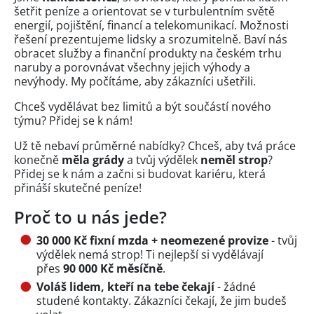
šetřit peníze a orientovat se v turbulentním světě
energií, pojištění, financí a telekomunikací. Možnosti
řešení prezentujeme lidsky a srozumitelně. Baví nás
obracet služby a finanční produkty na českém trhu
naruby a porovnávat všechny jejich výhody a
nevýhody. My počítáme, aby zákazníci ušetřili.
Chceš vydělávat bez limitů a být součástí nového
týmu? Přidej se k nám!
Už tě nebaví průměrné nabídky? Chceš, aby tvá práce
konečně
měla grády
a tvůj výdělek
neměl strop
?
Přidej se k nám a začni si budovat kariéru, která
přináší skutečné peníze!
Proč to u nás jede?
30 000 Kč fixní mzda + neomezené provize
- tvůj
výdělek nemá strop! Ti nejlepší si vydělávají
přes
90 000 Kč měsíčně
.
Voláš lidem, kteří na tebe čekají
- žádné
studené kontakty. Zákazníci čekají, že jim budeš