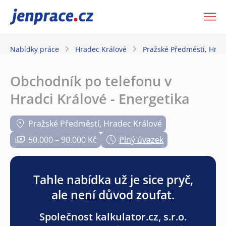
JenPráce.cz
Nabídky práce
Hradec Králové
Pražské Předměstí, Hrad
Obchodník po telefonu v
Hradci Králové - Energetika
Pražské Předměstí, Hradec Králové
50.000 – 90.000 Kč
Plný úvazek
Tahle nabídka už je sice pryč,
ale není důvod zoufat.
Společnost kalkulator.cz, s.r.o.