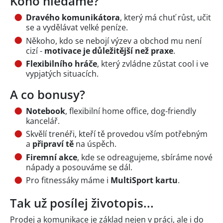
Koho hledáme?
Dravého komunikátora
, který má chuť růst, učit
se a vydělávat velké peníze.
Někoho, kdo se nebojí výzev a obchod mu není
cizí -
motivace je důležitější než praxe
.
Flexibilního hráče
, který zvládne zůstat cool i ve
vypjatých situacích.
A co bonusy?
Notebook
, flexibilní home office, dog-friendly
kancelář.
Skvělí trenéři, kteří tě provedou vším potřebným
a
připraví tě
na úspěch.
Firemní akce
, kde se odreagujeme, sbíráme nové
nápady a posouváme se dál.
Pro fitnessáky máme i
MultiSport kartu
.
Tak už posílej životopis...
Prodej a komunikace je základ nejen v práci, ale i do