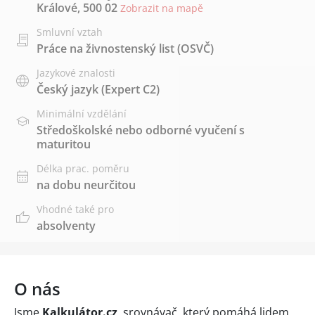
Králové, 500 02
Zobrazit na mapě
Smluvní vztah
Práce na živnostenský list (OSVČ)
Jazykové znalosti
Český jazyk
(Expert C2)
Minimální vzdělání
Středoškolské nebo odborné vyučení s
maturitou
Délka prac. poměru
na dobu neurčitou
Vhodné také pro
absolventy
O nás
Jsme
Kalkulátor.cz
, srovnávač, který pomáhá lidem