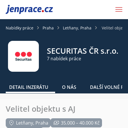
JenPráce.cz
Nabídky práce
Praha
Letňany, Praha
Velitel objekt
SECURITAS ČR s.r.o.
7 nabídek práce
DETAIL INZERÁTU
O NÁS
DALŠÍ VOLNÉ PO
Velitel objektu s AJ
Letňany, Praha
35.000 – 40.000 Kč