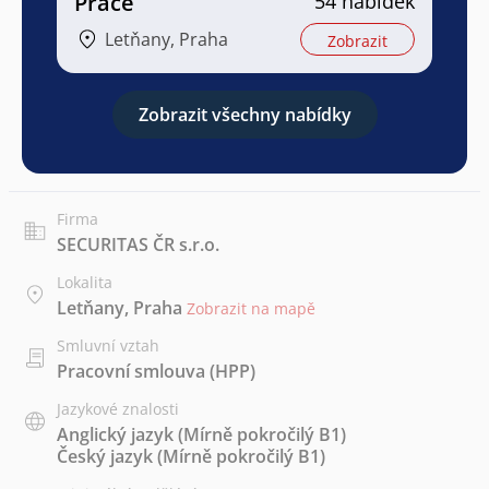
Práce
54 nabídek
Letňany, Praha
Zobrazit
Zobrazit všechny nabídky
Firma
SECURITAS ČR s.r.o.
Lokalita
Letňany, Praha
Zobrazit na mapě
Smluvní vztah
Pracovní smlouva (HPP)
Jazykové znalosti
Anglický jazyk
(Mírně pokročilý B1)
Český jazyk
(Mírně pokročilý B1)